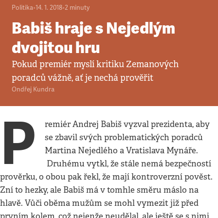
Politika
•
14. 1. 2018
•
2
minuty
Babiš hraje s Nejedlým
dvojitou hru
Pokud premiér myslí kritiku Zemanových
poradců vážně, ať je nechá prověřit
Ondřej Kundra
P
remiér Andrej Babiš vyzval prezidenta, aby
se zbavil svých problematických poradců
Martina Nejedlého a Vratislava Mynáře.
Druhému vytkl, že stále nemá bezpečností
prověrku, o obou pak řekl, že mají kontroverzní pověst.
Zní to hezky, ale Babiš má v tomhle směru máslo na
hlavě. Vůči oběma mužům se mohl vymezit již před
prvním kolem, což nejenže neudělal, ale ještě se s nimi