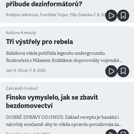
přibude dezinformátorů?
Kristýna Jelínková
,
František Trojan
,
Filip Zelenka
•
7. 8. 2026
Kultura
•
4
minuty
Tři výstřely pro rebela
Babišova vláda pohřbila legendu undergroundu.
Rozloučení s Milanem Knížákem doprovodily vojenské
salvy i kritika pokrokářů
Jan H. Vitvar
•
7. 8. 2026
Zahraničí
•
5
minut
Finsko vymyslelo, jak se zbavit
bezdomovectví
DOBRÉ ZPRÁVY ODJINUD. Základ receptu je banální i
náročný současně: aby to vláda opravdu považovala za
prioritu