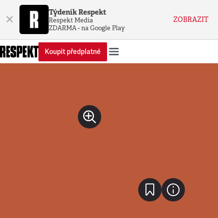
Týdeník Respekt
×
ZOBRAZIT
Respekt Media
ZDARMA - na Google Play
Koupit předplatné