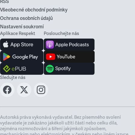
RSS
Všeobecné obchodní podmínky
Ochrana osobních údajů
Nastavení soukromí
Aplikace Respekt
Poslouchejte nás
Sledujte nás
Autorská práva vykonává vydavatel. Bez písemného svolení
vydavatele je zakázáno jakékoli užití částí nebo celku díla,
zejména rozmnožování a šíření jakýmkoli způsobem,
mechanickým nebo elektronickým, v českém nebo jiném jazyce.