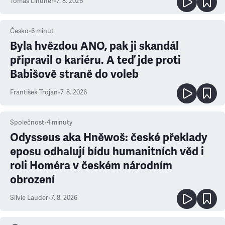
Tomáš Lindner
•
7. 8. 2026
Česko
•
6
minut
Byla hvězdou ANO, pak ji skandál
připravil o kariéru. A teď jde proti
Babišově straně do voleb
František Trojan
•
7. 8. 2026
Společnost
•
4
minuty
Odysseus aka Hněwoš: české překlady
eposu odhalují bídu humanitních věd i
roli Homéra v českém národním
obrození
Silvie Lauder
•
7. 8. 2026