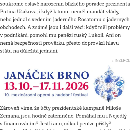
soukromé oslavě narozenin blízkého poradce prezidenta
Putina Ušakova, i když k tomu neměl mandát vlády,
nebo jednal s vedením jaderného Rosatomu o jaderných
obchodech. A známé jsou i další věci: když měl problémy
v podnikání, pomohl mu penězi ruský Lukoil. Ani on
nemá bezpečností prověrku, přesto doprovází hlavu
státu na důležitá jednání.
↓ INZERCE
Zároveň víme, že účty prezidentské kampaně Miloše
Zemana, jsou hodně zatemněné. Pomáhal mu i Nejedlý
s financováním? Jestli ano, odkud peníze přišly?