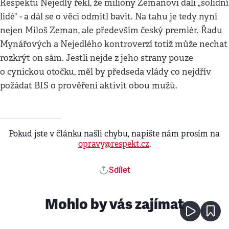
Respektu Nejedlý řekl, že miliony Zemanovi dali „solidní
lidé“ - a dál se o věci odmítl bavit. Na tahu je tedy nyní
nejen Miloš Zeman, ale především český premiér. Řadu
Mynářových a Nejedlého kontroverzí totiž může nechat
rozkrýt on sám. Jestli nejde z jeho strany pouze
o cynickou otočku, měl by předseda vlády co nejdřív
požádat BIS o prověření aktivit obou mužů.
Pokud jste v článku našli chybu, napište nám prosím na
opravy@respekt.cz
.
Sdílet
Mohlo by vás zajímat