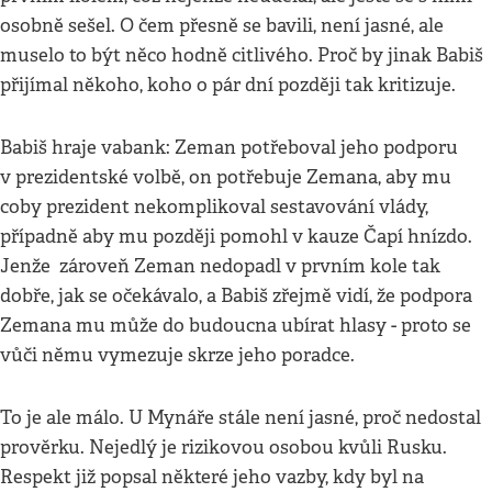
osobně sešel. O čem přesně se bavili, není jasné, ale
muselo to být něco hodně citlivého. Proč by jinak Babiš
přijímal někoho, koho o pár dní později tak kritizuje.
Babiš hraje vabank: Zeman potřeboval jeho podporu
v prezidentské volbě, on potřebuje Zemana, aby mu
coby prezident nekomplikoval sestavování vlády,
případně aby mu později pomohl v kauze Čapí hnízdo.
Jenže zároveň Zeman nedopadl v prvním kole tak
dobře, jak se očekávalo, a Babiš zřejmě vidí, že podpora
Zemana mu může do budoucna ubírat hlasy - proto se
vůči němu vymezuje skrze jeho poradce.
To je ale málo. U Mynáře stále není jasné, proč nedostal
prověrku. Nejedlý je rizikovou osobou kvůli Rusku.
Respekt již popsal některé jeho vazby, kdy byl na