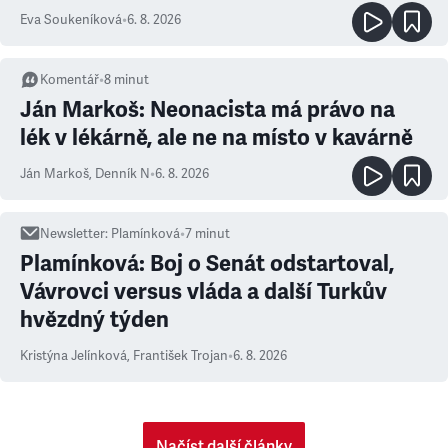
Eva Soukeníková
•
6. 8. 2026
Komentář
•
8
minut
Ján Markoš: Neonacista má právo na
lék v lékárně, ale ne na místo v kavárně
Ján Markoš
,
Denník N
•
6. 8. 2026
Newsletter
:
Plamínková
•
7
minut
Plamínková: Boj o Senát odstartoval,
Vávrovci versus vláda a další Turkův
hvězdný týden
Kristýna Jelínková
,
František Trojan
•
6. 8. 2026
Načíst další články