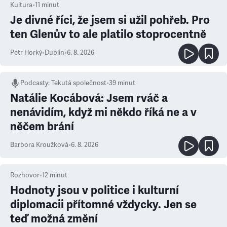
Kultura
•
11
minut
Je divné říci, že jsem si užil pohřeb. Pro
ten Glenův to ale platilo stoprocentně
Petr Horký
•
Dublin
•
6. 8. 2026
Podcasty
:
Tekutá společnost
•
39 minut
Natálie Kocábová: Jsem rváč a
nenávidím, když mi někdo říká ne a v
něčem brání
Barbora Kroužková
•
6. 8. 2026
Rozhovor
•
12
minut
Hodnoty jsou v politice i kulturní
diplomacii přítomné vždycky. Jen se
teď možná změní