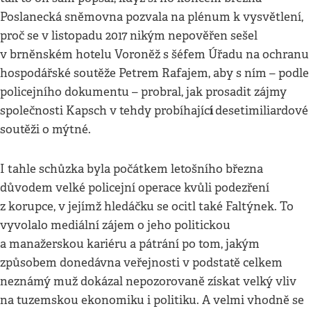
Poslanecká sněmovna pozvala na plénum k vysvětlení,
proč se v listopadu 2017 nikým nepověřen sešel
v brněnském hotelu Voroněž s šéfem Úřadu na ochranu
hospodářské soutěže Petrem Rafajem, aby s ním – podle
policejního dokumentu – probral, jak prosadit zájmy
í
společnosti Kapsch v tehdy probíhajíc
desetimiliardové
soutěži o mýtné.
I tahle schůzka byla počátkem letošního března
důvodem velké policejní operace kvůli podezření
z korupce, v jejímž hledáčku se ocitl také Faltýnek. To
vyvolalo mediální zájem o jeho politickou
a manažerskou kariéru a pátrání po tom, jakým
způsobem donedávna veřejnosti v podstatě celkem
neznámý muž dokázal nepozorovaně získat velký vliv
na tuzemskou ekonomiku i politiku. A velmi vhodně se