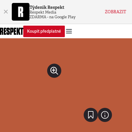
Týdeník Respekt
×
ZOBRAZIT
Respekt Media
ZDARMA - na Google Play
Koupit předplatné