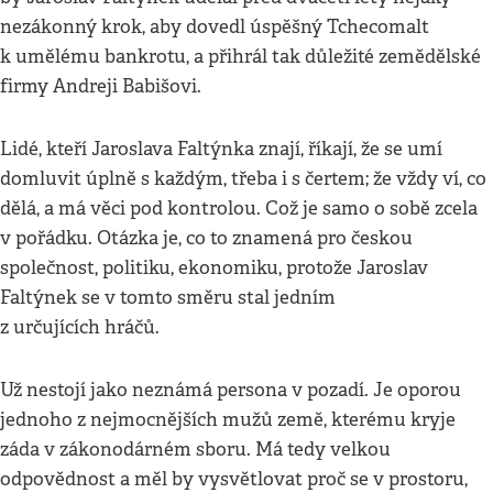
nezákonný krok, aby dovedl úspěšný Tchecomalt
k umělému bankrotu, a přihrál tak důležité zemědělské
firmy Andreji Babišovi.
Lidé, kteří Jaroslava Faltýnka znají, říkají, že se umí
domluvit úplně s každým, třeba i s čertem; že vždy ví, co
dělá, a má věci pod kontrolou. Což je samo o sobě zcela
v pořádku. Otázka je, co to znamená pro českou
společnost, politiku, ekonomiku, protože Jaroslav
Faltýnek se v tomto směru stal jedním
z určujících hráčů.
Už nestojí jako neznámá persona v pozadí. Je oporou
jednoho z nejmocnějších mužů země, kterému kryje
záda v zákonodárném sboru. Má tedy velkou
odpovědnost a měl by vysvětlovat proč se v prostoru,