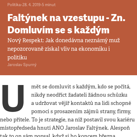
Politika
•
28. 4. 2019
•
5
minut
Faltýnek na vzestupu - Zn.
Domluvím se s každým
Nový Respekt: Jak donedávna neznámý muž
nepozorovaně získal vliv na ekonomiku i
politiku
Jaroslav Spurný
U
mět se domluvit s každým, kdo se počítá,
nikdy neodříct žadateli žádnou schůzku
a udržovat vějíř kontaktů na lidi schopné
pomoci s prosazením zájmů strany, firmy,
nebo přítele. To je strategie, na níž postavil svou kariéru
místopředseda hnutí ANO Jaroslav Faltýnek. Alespoň
tak to on sám popsal, když si ho koncem března