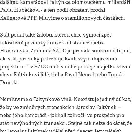
dalšímu kamarádovi Faltýnka, olomouckému miliardáři
Pavlu Hubáčkovi - a ten podíl obratem prodal
Kellnerově PPF. Mluvíme o stamilionových částkách.
Stát podal také žalobu, kterou chce vymoci zpět
lukrativní pozemky kousek od stanice metra
Hradčanská. Zmíněná SŽDC je prodala soukromé firmě,
ale stát pozemky potřebuje kvůli svým dopravním
projektům. I v SŽDC měli v době prodeje majetku vlivné
slovo Faltýnkovi lidé, třeba Pavel Neoral nebo Tomáš
Drmola.
Nemluvíme o Faltýnkově vině. Neexistuje jediný důkaz,
že by ve zmíněných transakcích Jaroslav Faltýnek –
nebo jeho kamarádi - jakkoli zakročil ve prospěch pro
stát nevýhodných transakcí. Stejně tak nelze dokázat, že
by Jaroslav Faltýnek udělal před dvaceti lety nějaký