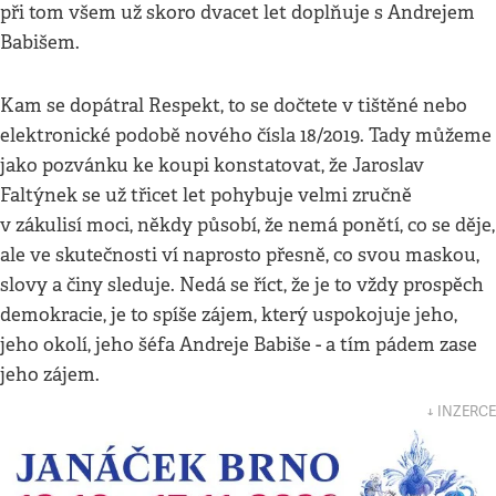
při tom všem už skoro dvacet let doplňuje s Andrejem
Babišem.
Kam se dopátral Respekt, to se dočtete v tištěné nebo
elektronické podobě nového čísla 18/2019. Tady můžeme
jako pozvánku ke koupi konstatovat, že Jaroslav
Faltýnek se už třicet let pohybuje velmi zručně
v zákulisí moci, někdy působí, že nemá ponětí, co se děje,
ale ve skutečnosti ví naprosto přesně, co svou maskou,
slovy a činy sleduje. Nedá se říct, že je to vždy prospěch
demokracie, je to spíše zájem, který uspokojuje jeho,
jeho okolí, jeho šéfa Andreje Babiše - a tím pádem zase
jeho zájem.
↓ INZERCE