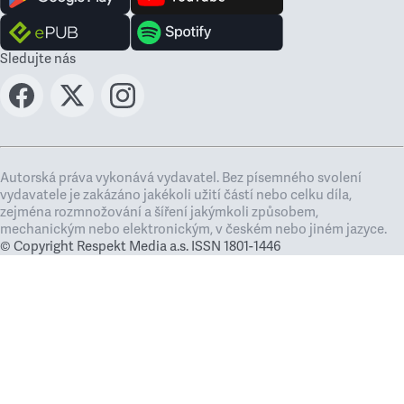
Sledujte nás
Autorská práva vykonává vydavatel. Bez písemného svolení
vydavatele je zakázáno jakékoli užití částí nebo celku díla,
zejména rozmnožování a šíření jakýmkoli způsobem,
mechanickým nebo elektronickým, v českém nebo jiném jazyce.
© Copyright Respekt Media a.s. ISSN 1801-1446