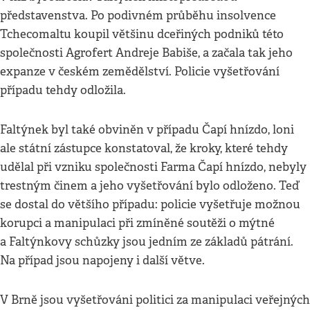
představenstva. Po podivném průběhu insolvence
Tchecomaltu koupil většinu dceřiných podniků této
společnosti Agrofert Andreje Babiše, a začala tak jeho
expanze v českém zemědělství. Policie vyšetřování
případu tehdy odložila.
Faltýnek byl také obviněn v případu Čapí hnízdo, loni
ale státní zástupce konstatoval, že kroky, které tehdy
udělal při vzniku společnosti Farma Čapí hnízdo, nebyly
trestným činem a jeho vyšetřování bylo odloženo. Teď
se dostal do většího případu: policie vyšetřuje možnou
korupci a manipulaci při zmíněné soutěži o mýtné
a Faltýnkovy schůzky jsou jedním ze základů pátrání.
Na případ jsou napojeny i další větve.
V Brně jsou vyšetřováni politici za manipulaci veřejných