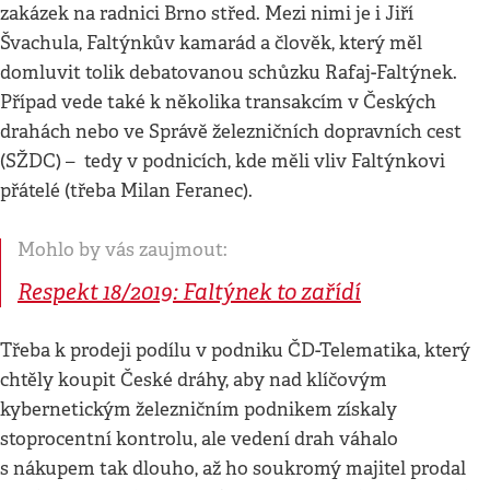
zakázek na radnici Brno střed. Mezi nimi je i Jiří
Švachula, Faltýnkův kamarád a člověk, který měl
domluvit tolik debatovanou schůzku Rafaj-Faltýnek.
Případ vede také k několika transakcím v Českých
drahách nebo ve Správě železničních dopravních cest
(SŽDC) – tedy v podnicích, kde měli vliv Faltýnkovi
přátelé (třeba Milan Feranec).
Mohlo by vás zaujmout:
Respekt 18/2019: Faltýnek to zařídí
Třeba k prodeji podílu v podniku ČD-Telematika, který
chtěly koupit České dráhy, aby nad klíčovým
kybernetickým železničním podnikem získaly
stoprocentní kontrolu, ale vedení drah váhalo
s nákupem tak dlouho, až ho soukromý majitel prodal