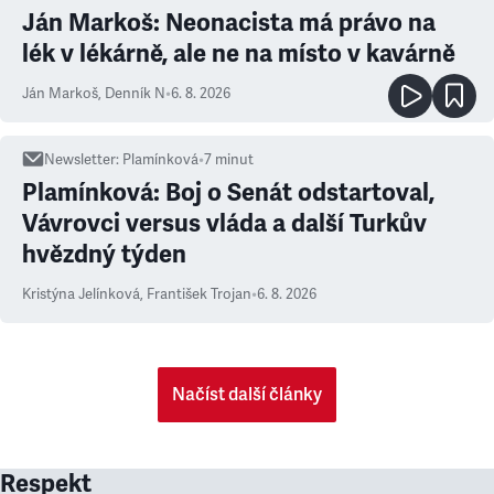
Ján Markoš: Neonacista má právo na
lék v lékárně, ale ne na místo v kavárně
Ján Markoš
,
Denník N
•
6. 8. 2026
Newsletter
:
Plamínková
•
7
minut
Plamínková: Boj o Senát odstartoval,
Vávrovci versus vláda a další Turkův
hvězdný týden
Kristýna Jelínková
,
František Trojan
•
6. 8. 2026
Načíst další články
Respekt