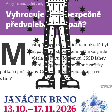
Volby a sestavování vlády
•
5. 5. 2010
•
1
minuta
Vyhrocuje se nebezpečně
předvolební kampaň?
M
ístopředseda sociálních demokratů byl
napaden na stranickém mítinku, jinde
vlétla do davu stoupenců ČSSD lahev.
Není vyloučeno, že podobné zážitky
potkají i jiné strany. Co to podle vás způsobuje a co
s tím?
↓ INZERCE