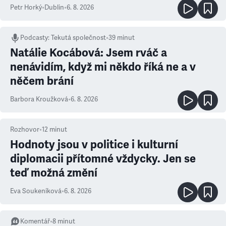
Petr Horký
•
Dublin
•
6. 8. 2026
Podcasty
:
Tekutá společnost
•
39 minut
Natálie Kocábová: Jsem rváč a
nenávidím, když mi někdo říká ne a v
něčem brání
Barbora Kroužková
•
6. 8. 2026
Rozhovor
•
12
minut
Hodnoty jsou v politice i kulturní
diplomacii přítomné vždycky. Jen se
teď možná změní
Eva Soukeníková
•
6. 8. 2026
Komentář
•
8
minut