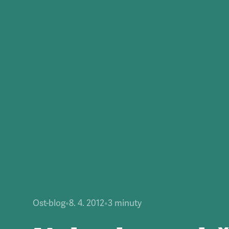
Ost-blog
•
8. 4. 2012
•
3
minuty