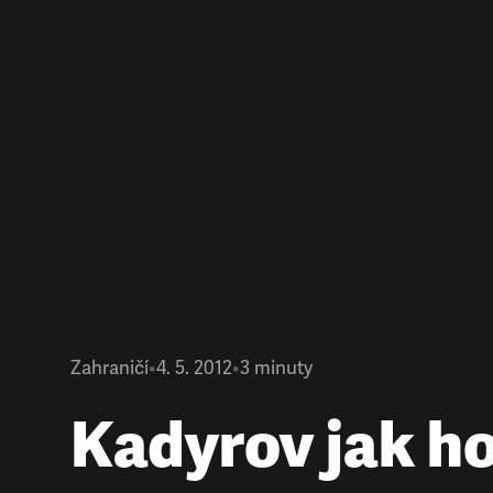
Zahraničí
•
4. 5. 2012
•
3
minuty
Kadyrov jak h