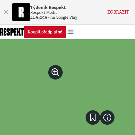
Týdeník Respekt
×
ZOBRAZIT
Respekt Media
ZDARMA - na Google Play
Koupit předplatné