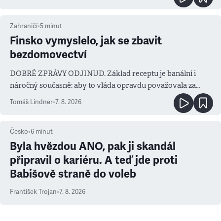
Zahraničí
•
5
minut
Finsko vymyslelo, jak se zbavit
bezdomovectví
DOBRÉ ZPRÁVY ODJINUD. Základ receptu je banální i
náročný současně: aby to vláda opravdu považovala za
prioritu
Tomáš Lindner
•
7. 8. 2026
Česko
•
6
minut
Byla hvězdou ANO, pak ji skandál
připravil o kariéru. A teď jde proti
Babišově straně do voleb
František Trojan
•
7. 8. 2026