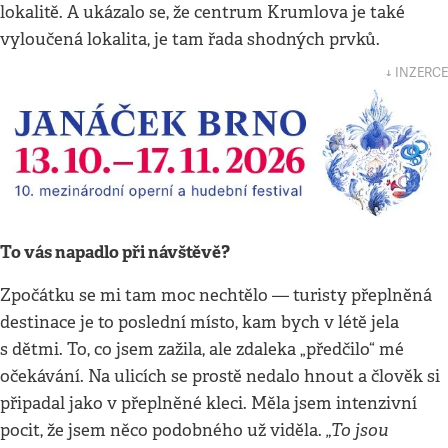
lokalitě. A ukázalo se, že centrum Krumlova je také
vyloučená lokalita, je tam řada shodných prvků.
↓ INZERCE
To vás napadlo při návštěvě?
Zpočátku se mi tam moc nechtělo — turisty přeplněná
destinace je to poslední místo, kam bych v létě jela
s dětmi. To, co jsem zažila, ale zdaleka „předčilo“ mé
očekávání. Na ulicích se prostě nedalo hnout a člověk si
připadal jako v přeplněné kleci. Měla jsem intenzivní
„To jsou
pocit, že jsem něco podobného už viděla.