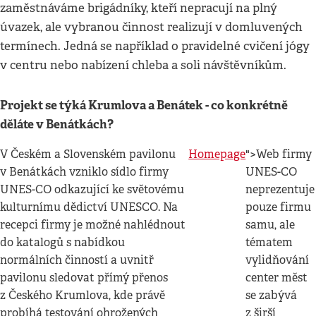
zaměstnáváme brigádníky, kteří nepracují na plný
úvazek, ale vybranou činnost realizují v domluvených
termínech. Jedná se například o pravidelné cvičení jógy
v centru nebo nabízení chleba a soli návštěvníkům.
Projekt se týká Krumlova a Benátek - co konkrétně
děláte v Benátkách?
V Českém a Slovenském pavilonu
Homepage
">Web firmy
v Benátkách vzniklo sídlo firmy
UNES-CO
UNES-CO odkazující ke světovému
neprezentuje
kulturnímu dědictví UNESCO. Na
pouze firmu
recepci firmy je možné nahlédnout
samu, ale
do katalogů s nabídkou
tématem
normálních činností a uvnitř
vylidňování
pavilonu sledovat přímý přenos
center měst
z Českého Krumlova, kde právě
se zabývá
probíhá testování ohrožených
z širší