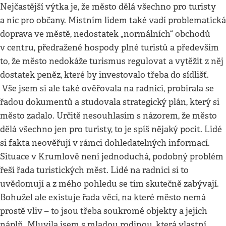
Nejčastější výtka je, že město dělá všechno pro turisty
a nic pro občany. Místním lidem také vadí problematická
doprava ve městě, nedostatek „normálních“ obchodů
v centru, předražené hospody plné turistů a především
to, že město nedokáže turismus regulovat a vytěžit z něj
dostatek peněz, které by investovalo třeba do sídlišť.
Vše jsem si ale také ověřovala na radnici, probírala se
řadou dokumentů a studovala strategický plán, který si
město zadalo. Určitě nesouhlasím s názorem, že město
dělá všechno jen pro turisty, to je spíš nějaký pocit. Lidé
si fakta neověřují v rámci dohledatelných informací.
Situace v Krumlově není jednoduchá, podobný problém
řeší řada turistických měst. Lidé na radnici si to
uvědomují a z mého pohledu se tím skutečně zabývají.
Bohužel ale existuje řada věcí, na které město nemá
prostě vliv – to jsou třeba soukromé objekty a jejich
náplň. Mluvila jsem s mladou rodinou, která vlastní