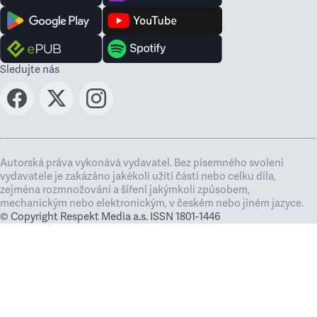
Sledujte nás
Autorská práva vykonává vydavatel. Bez písemného svolení
vydavatele je zakázáno jakékoli užití částí nebo celku díla,
zejména rozmnožování a šíření jakýmkoli způsobem,
mechanickým nebo elektronickým, v českém nebo jiném jazyce.
© Copyright Respekt Media a.s. ISSN 1801-1446