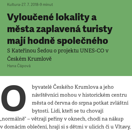
Kultura
•
27. 7. 2018
•
9
minut
Vyloučené lokality a
města zaplavená turisty
mají hodně společného
S Kateřinou Šedou o projektu UNES-CO v
Českém Krumlově
Hana Čápová
O
byvatelé Českého Krumlova a jeho
návštěvníci mohou v historickém centru
města od června do srpna potkat zvláštní
bytosti. Lidi, kteří se tu chovají
„normálně“ – větrají peřiny v oknech, chodí na nákup
v domácím oblečení, hrají si s dětmi v ulicích či u Vltavy,