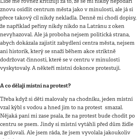
Lidé mě rovněž kritizují za to, že se mi nikdy nepodaří
znovu osídlit centrum města jako v minulosti, ale já si
přece takový cíl nikdy nekladla. Denně mi chodí dopisy,
že například peřiny nikdy nikdo na Latránu z oken
nevyhazoval. Ale já proboha nejsem politická strana,
abych dokázala zajistit zabydlení centra města, nejsem
ani historik, který se snaží během akce striktně
dodržovat činnosti, které se v centru v minulosti
vyskytovaly. A někteří místní dokonce protestují.
A co dělají místní na protest?
Třeba když si děti malovaly na chodníku, jeden místní
vzal kýbl s vodou a hned jim to na protest smazal.
Nějaká paní mi zase psala, že na protest bude chodit po
centru se psem. Jindy si místní vytáhli před dům židle
a grilovali. Ale jsem ráda, že jsem vyvolala jakoukoliv