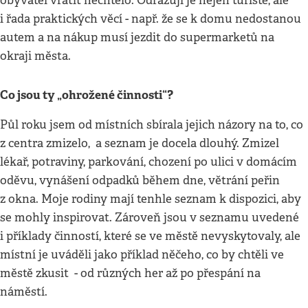
obyvatel vrátit nechtělo. Odrazují je nejen turisté, ale
i řada praktických věcí - např. že se k domu nedostanou
autem a na nákup musí jezdit do supermarketů na
okraji města.
Co jsou ty „ohrožené činnosti“?
Půl roku jsem od místních sbírala jejich názory na to, co
z centra zmizelo, a seznam je docela dlouhý. Zmizel
lékař, potraviny, parkování, chození po ulici v domácím
oděvu, vynášení odpadků během dne, větrání peřin
z okna. Moje rodiny mají tenhle seznam k dispozici, aby
se mohly inspirovat. Zároveň jsou v seznamu uvedené
i příklady činností, které se ve městě nevyskytovaly, ale
místní je uváděli jako příklad něčeho, co by chtěli ve
městě zkusit - od různých her až po přespání na
náměstí.