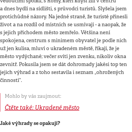
vedoucími spolků, s Romy, kteří kdysi žili v centru
a dnes bydlí na sídlišti, s průvodci turistů. Slyšela jsem
protichůdné názory. Na jedné straně, že turisté přinesli
život a na rozdíl od místních se usmívají - a naopak, že
s jejich příchodem město zemřelo. Většina není
spokojena, centrum s minimem obyvatel je podle nich
už jen kulisa, mluví o ukradeném městě, říkají, že je
město vydýchané; večer svítí jen zvenku, nikoliv okna
zevnitř. Pokusila jsem se dát dohromady jakési top ten
jejich výhrad a z toho sestavila i seznam „ohrožených
činností“.
Mohlo by vás zaujmout:
Čtěte také: Ukradené město
Jaké výhrady se opakují?