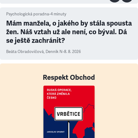
Psychologická poradna
•
4
minuty
Mám manžela, o jakého by stála spousta
žen. Náš vztah už ale není, co býval. Dá
se ještě zachránit?
Beáta Obradovičová
,
Denník N
•
8. 8. 2026
Respekt Obchod