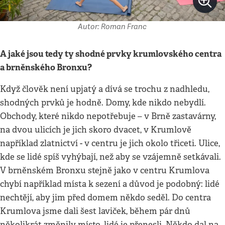
Autor: Roman Franc
A jaké jsou tedy ty shodné prvky krumlovského centra
a brněnského Bronxu?
Když člověk není upjatý a dívá se trochu z nadhledu,
shodných prvků je hodně. Domy, kde nikdo nebydlí.
Obchody, které nikdo nepotřebuje – v Brně zastavárny,
na dvou ulicích je jich skoro dvacet, v Krumlově
například zlatnictví - v centru je jich okolo třiceti. Ulice,
kde se lidé spíš vyhýbají, než aby se vzájemně setkávali.
V brněnském Bronxu stejně jako v centru Krumlova
chybí například místa k sezení a důvod je podobný: lidé
nechtějí, aby jim před domem někdo seděl. Do centra
Krumlova jsme dali šest laviček, během pár dnů
několikrát změnily místo, lidé je přenesli. Někdo dal na