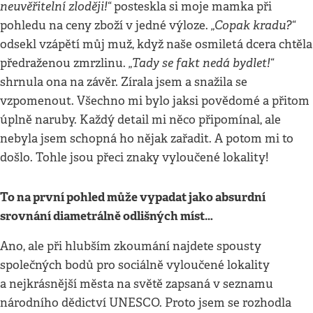
neuvěřitelní zloději!“
posteskla si moje mamka při
„Copak kradu?“
pohledu na ceny zboží v jedné výloze.
odsekl vzápětí můj muž, když naše osmiletá dcera chtěla
„Tady se fakt nedá bydlet!“
předraženou zmrzlinu.
shrnula ona na závěr. Zírala jsem a snažila se
vzpomenout. Všechno mi bylo jaksi povědomé a přitom
úplně naruby. Každý detail mi něco připomínal, ale
nebyla jsem schopná ho nějak zařadit. A potom mi to
došlo. Tohle jsou přeci znaky vyloučené lokality!
To na první pohled může vypadat jako absurdní
srovnání diametrálně odlišných míst…
Ano, ale při hlubším zkoumání najdete spousty
společných bodů pro sociálně vyloučené lokality
a nejkrásnější města na světě zapsaná v seznamu
národního dědictví UNESCO. Proto jsem se rozhodla