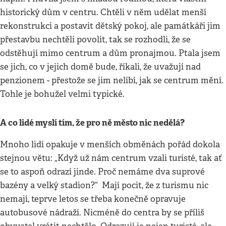
historický dům v centru. Chtěli v něm udělat menší
rekonstrukci a postavit dětský pokoj, ale památkáři jim
přestavbu nechtěli povolit, tak se rozhodli, že se
odstěhují mimo centrum a dům pronajmou. Ptala jsem
se jich, co v jejich domě bude, říkali, že uvažují nad
penzionem - přestože se jim nelíbí, jak se centrum mění.
Tohle je bohužel velmi typické.
A co lidé myslí tím, že pro ně město nic nedělá?
Mnoho lidí opakuje v menších obměnách pořád dokola
stejnou větu: „Když už nám centrum vzali turisté, tak ať
se to aspoň odrazí jinde. Proč nemáme dva suprové
bazény a velký stadion?“ Mají pocit, že z turismu nic
nemají, teprve letos se třeba konečně opravuje
autobusové nádraží. Nicméně do centra by se příliš