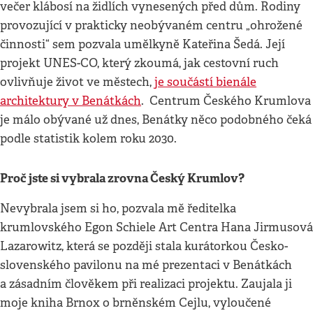
večer klábosí na židlích vynesených před dům. Rodiny
provozující v prakticky neobývaném centru „ohrožené
činnosti“ sem pozvala umělkyně Kateřina Šedá. Její
projekt UNES-CO, který zkoumá, jak cestovní ruch
ovlivňuje život ve městech,
je součástí bienále
architektury v Benátkách
. Centrum Českého Krumlova
je málo obývané už dnes, Benátky něco podobného čeká
podle statistik kolem roku 2030.
Proč jste si vybrala zrovna Český Krumlov?
Nevybrala jsem si ho, pozvala mě ředitelka
krumlovského Egon Schiele Art Centra Hana Jirmusová
Lazarowitz, která se později stala kurátorkou Česko-
slovenského pavilonu na mé prezentaci v Benátkách
a zásadním člověkem při realizaci projektu. Zaujala ji
moje kniha Brnox o brněnském Cejlu, vyloučené