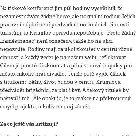
Na tiskové konferenci jim půl hodiny vysvětluji, že
nezaměstnávám žádné herce, ale normální rodiny. Jejich
pracovní náplní není předvádění normálních činností
turistům, to Krumlov opravdu nepotřebuje. Proto žádný
„zaměstnanec“ není označený, takže ho na ulici
nepoznáte. Rodiny mají za úkol zkoušet v centru různé
činnosti a každý večer je na našem webu reflektovat.
Cílem je prostředí zkoumat a přinést nové impulsy pro
město, nikoliv hrát divadlo. Jenže poté vyjde článek
s titulkem: Běžný život budou v centru Krumlova
předvádět brigádníci, za plat i byt. A takový titulek by
naštval i mě. Ale opakuju, je to reakce na překroucený
smysl projektu, nikoliv na můj záměr.
Za co ještě vás kritizují?