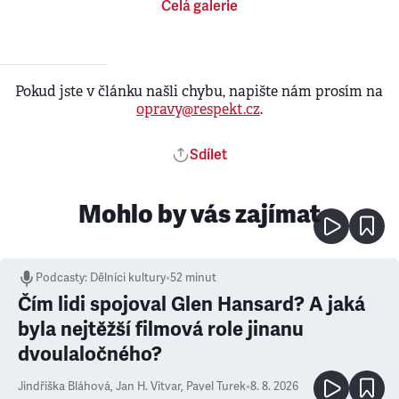
Celá galerie
Pokud jste v článku našli chybu, napište nám prosím na
opravy@respekt.cz
.
Sdílet
Mohlo by vás zajímat
Podcasty
:
Dělníci kultury
•
52 minut
Čím lidi spojoval Glen Hansard? A jaká
byla nejtěžší filmová role jinanu
dvoulaločného?
Jindřiška Bláhová
,
Jan H. Vitvar
,
Pavel Turek
•
8. 8. 2026