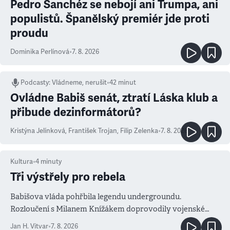
Pedro Sanchéz se nebojí ani Trumpa, ani
populistů. Španělský premiér jde proti
proudu
Dominika Perlínová
•
7. 8. 2026
Podcasty
:
Vládneme, nerušit
•
42 minut
Ovládne Babiš senát, ztratí Láska klub a
přibude dezinformátorů?
Kristýna Jelínková
,
František Trojan
,
Filip Zelenka
•
7. 8. 2026
Kultura
•
4
minuty
Tři výstřely pro rebela
Babišova vláda pohřbila legendu undergroundu.
Rozloučení s Milanem Knížákem doprovodily vojenské
salvy i kritika pokrokářů
Jan H. Vitvar
•
7. 8. 2026