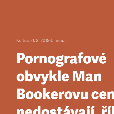
Kultura
•
1. 8. 2018
•
5
minut
Pornografové
obvykle Man
Bookerovu ce
nedostávají, ř