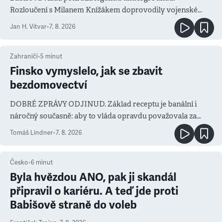
Rozloučení s Milanem Knížákem doprovodily vojenské
salvy i kritika pokrokářů
Jan H. Vitvar
•
7. 8. 2026
Zahraničí
•
5
minut
Finsko vymyslelo, jak se zbavit
bezdomovectví
DOBRÉ ZPRÁVY ODJINUD. Základ receptu je banální i
náročný současně: aby to vláda opravdu považovala za
prioritu
Tomáš Lindner
•
7. 8. 2026
Česko
•
6
minut
Byla hvězdou ANO, pak ji skandál
připravil o kariéru. A teď jde proti
Babišově straně do voleb