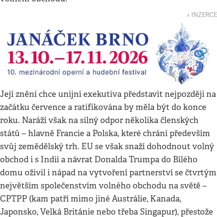
↓ INZERCE
Její znění chce unijní exekutiva představit nejpozději na
začátku července a ratifikována by měla být do konce
roku. Naráží však na silný odpor několika členských
států – hlavně Francie a Polska, které chrání především
svůj zemědělský trh. EU se však snaží dohodnout volný
obchod i s Indií a návrat Donalda Trumpa do Bílého
domu oživil i nápad na vytvoření partnerství se čtvrtým
největším společenstvím volného obchodu na světě –
CPTPP (kam patří mimo jiné Austrálie, Kanada,
Japonsko, Velká Británie nebo třeba Singapur), přestože