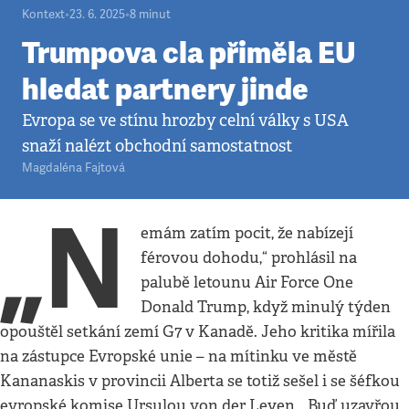
Kontext
•
23. 6. 2025
•
8
minut
Trumpova cla přiměla EU
hledat partnery jinde
Evropa se ve stínu hrozby celní války s USA
snaží nalézt obchodní samostatnost
Magdaléna Fajtová
„N
emám zatím pocit, že nabízejí
férovou dohodu,“ prohlásil na
palubě letounu Air Force One
Donald Trump, když minulý týden
opouštěl setkání zemí G7 v Kanadě. Jeho kritika mířila
na zástupce Evropské unie – na mítinku ve městě
Kananaskis v provincii Alberta se totiž sešel i se šéfkou
evropské komise Ursulou von der Leyen. „Buď uzavřou