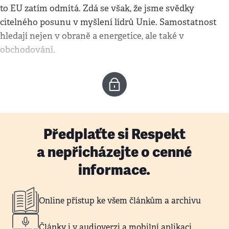
to EU zatím odmítá. Zdá se však, že jsme svědky
citelného posunu v myšlení lídrů Unie. Samostatnost
hledají nejen v obraně a energetice, ale také v
obchodování.
Předplaťte si Respekt
a nepřicházejte o cenné
informace.
Online přístup ke všem článkům a archivu
Články i v audioverzi a mobilní aplikaci