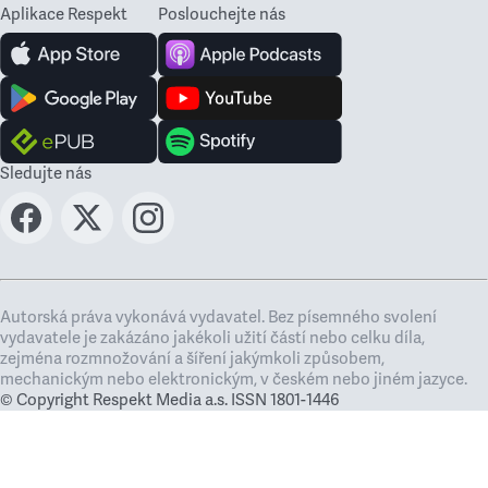
Aplikace Respekt
Poslouchejte nás
Sledujte nás
Autorská práva vykonává vydavatel. Bez písemného svolení
vydavatele je zakázáno jakékoli užití částí nebo celku díla,
zejména rozmnožování a šíření jakýmkoli způsobem,
mechanickým nebo elektronickým, v českém nebo jiném jazyce.
© Copyright Respekt Media a.s. ISSN 1801-1446