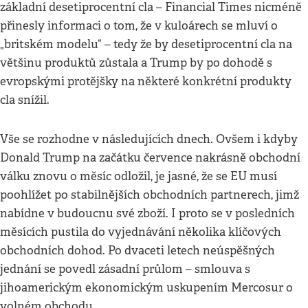
základní desetiprocentní cla – Financial Times nicméně
přinesly informaci o tom, že v kuloárech se mluví o
„britském modelu“ – tedy že by desetiprocentní cla na
většinu produktů zůstala a Trump by po dohodě s
evropskými protějšky na některé konkrétní produkty
cla snížil.
Vše se rozhodne v následujících dnech. Ovšem i kdyby
Donald Trump na začátku července nakrásně obchodní
válku znovu o měsíc odložil, je jasné, že se EU musí
poohlížet po stabilnějších obchodních partnerech, jimž
nabídne v budoucnu své zboží. I proto se v posledních
měsících pustila do vyjednávání několika klíčových
obchodních dohod. Po dvaceti letech neúspěšných
jednání se povedl zásadní průlom – smlouva s
jihoamerickým ekonomickým uskupením Mercosur o
volném obchodu.