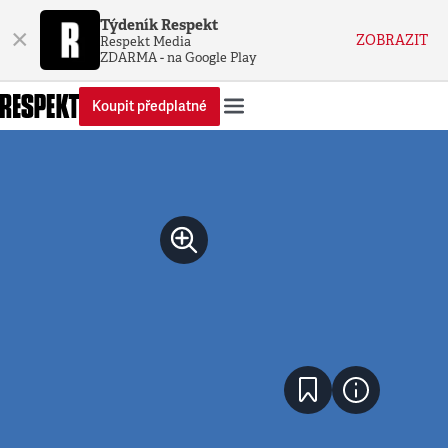
Týdeník Respekt
×
ZOBRAZIT
Respekt Media
ZDARMA - na Google Play
Koupit předplatné