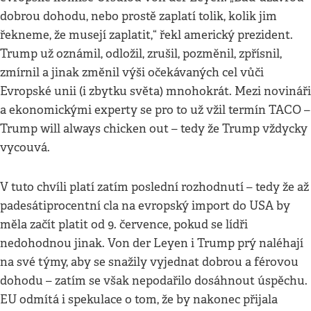
dobrou dohodu, nebo prostě zaplatí tolik, kolik jim
řekneme, že musejí zaplatit,“ řekl americký prezident.
Trump už oznámil, odložil, zrušil, pozměnil, zpřísnil,
zmírnil a jinak změnil výši očekávaných cel vůči
Evropské unii (i zbytku světa) mnohokrát. Mezi novináři
a ekonomickými experty se pro to už vžil termín TACO –
Trump will always chicken out – tedy že Trump vždycky
vycouvá.
V tuto chvíli platí zatím poslední rozhodnutí – tedy že až
padesátiprocentní cla na evropský import do USA by
měla začít platit od 9. července, pokud se lídři
nedohodnou jinak. Von der Leyen i Trump prý naléhají
na své týmy, aby se snažily vyjednat dobrou a férovou
dohodu – zatím se však nepodařilo dosáhnout úspěchu.
EU odmítá i spekulace o tom, že by nakonec přijala