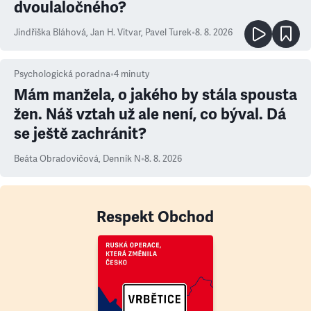
dvoulaločného?
Jindřiška Bláhová
,
Jan H. Vitvar
,
Pavel Turek
•
8. 8. 2026
Psychologická poradna
•
4
minuty
Mám manžela, o jakého by stála spousta
žen. Náš vztah už ale není, co býval. Dá
se ještě zachránit?
Beáta Obradovičová
,
Denník N
•
8. 8. 2026
Respekt Obchod