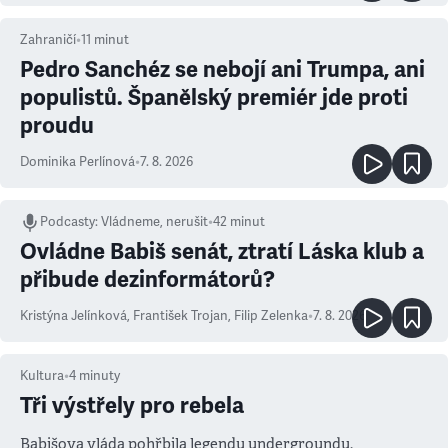
Zahraničí
•
11
minut
Pedro Sanchéz se nebojí ani Trumpa, ani
populistů. Španělský premiér jde proti
proudu
Dominika Perlínová
•
7. 8. 2026
Podcasty
:
Vládneme, nerušit
•
42 minut
Ovládne Babiš senát, ztratí Láska klub a
přibude dezinformátorů?
Kristýna Jelínková
,
František Trojan
,
Filip Zelenka
•
7. 8. 2026
Kultura
•
4
minuty
Tři výstřely pro rebela
Babišova vláda pohřbila legendu undergroundu.