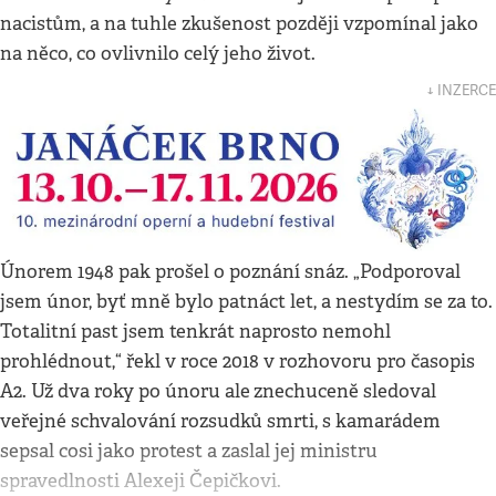
nacistům, a na tuhle zkušenost později vzpomínal jako
na něco, co ovlivnilo celý jeho život.
↓ INZERCE
Únorem 1948 pak prošel o poznání snáz. „Podporoval
jsem únor, byť mně bylo patnáct let, a nestydím se za to.
Totalitní past jsem tenkrát naprosto nemohl
prohlédnout,“ řekl v roce 2018 v rozhovoru pro časopis
A2. Už dva roky po únoru ale
znechuceně sledoval
veřejné schvalování rozsudků smrti, s kamarádem
sepsal cosi jako protest a zaslal jej ministru
spravedlnosti Alexeji Čepičkovi.