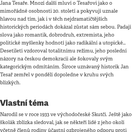
Jana Tesaře. Mnozí další mluví o Tesařovi jako o
mimořádné osobnosti 20. století a pokyvují uznale
hlavou nad tím, jak i v těch nejdramatičtějších
historických periodách dokázal zůstat sám sebou. Padají
slova jako romantik, dobrodruh, extremista, jeho
politické myšlenky hodnotí jako radikální a utopické…
Desetiletí vzdoroval totalitnímu režimu, jeho poslední
názory na českou demokracii ale šokovaly svým
kategorickým odmítáním. Široce uznávaný historik Jan
Tesař zemřel v pondělí dopoledne v kruhu svých
blízkých.
Vlastní téma
Narodil se v roce 1933 ve východočeské Skutči. Ještě jako
školák zblízka sledoval, jak se někteří lidé z jeho okolí
včetně členů rodiny účastní ozbrojeného odporu proti