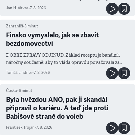
salvy i kritika pokrokářů
Jan H. Vitvar
•
7. 8. 2026
Zahraničí
•
5
minut
Finsko vymyslelo, jak se zbavit
bezdomovectví
DOBRÉ ZPRÁVY ODJINUD. Základ receptu je banální i
náročný současně: aby to vláda opravdu považovala za
prioritu
Tomáš Lindner
•
7. 8. 2026
Česko
•
6
minut
Byla hvězdou ANO, pak ji skandál
připravil o kariéru. A teď jde proti
Babišově straně do voleb
František Trojan
•
7. 8. 2026