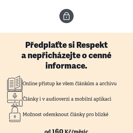
Předplaťte si Respekt
a nepřicházejte o cenné
informace.
Online přístup ke všem článkům a archivu
Články i v audioverzi a mobilní aplikaci
Možnost odemknout články pro blízké
160
od
Kč/měsíc