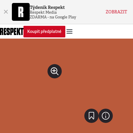
Týdeník Respekt
×
ZOBRAZIT
Respekt Media
ZDARMA - na Google Play
Koupit předplatné