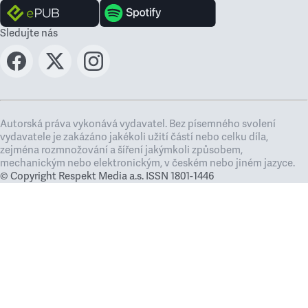
Sledujte nás
Autorská práva vykonává vydavatel. Bez písemného svolení
vydavatele je zakázáno jakékoli užití částí nebo celku díla,
zejména rozmnožování a šíření jakýmkoli způsobem,
mechanickým nebo elektronickým, v českém nebo jiném jazyce.
© Copyright Respekt Media a.s. ISSN 1801-1446