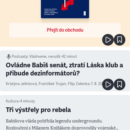
Přejít do obchodu
Podcasty
:
Vládneme, nerušit
•
42 minut
Ovládne Babiš senát, ztratí Láska klub a
přibude dezinformátorů?
Kristýna Jelínková
,
František Trojan
,
Filip Zelenka
•
7. 8. 2026
Kultura
•
4
minuty
Tři výstřely pro rebela
Babišova vláda pohřbila legendu undergroundu.
Rozloučení s Milanem Knížákem doprovodily vojenské