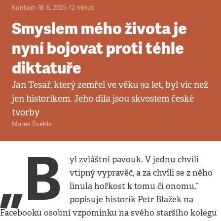
Kontext
•
18. 6. 2025
•
12
minut
Smyslem mého života je
nyní bojovat proti téhle
diktatuře
Jan Tesař, který zemřel ve věku 92 let, byl víc než
jen historikem. Jeho díla jsou skvostem české
tvorby
Marek Švehla
„B
yl zvláštní pavouk. V jednu chvíli
vtipný vypravěč, a za chvíli se z něho
linula hořkost k tomu či onomu,“
popisuje historik Petr Blažek na
Facebooku osobní vzpomínku na svého staršího kolegu