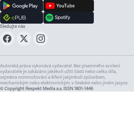
Sledujte nás
Autorská práva vykonává vydavatel. Bez písemného svolení
vydavatele je zakázáno jakékoli užití částí nebo celku díla,
zejména rozmnožování a šíření jakýmkoli způsobem,
mechanickým nebo elektronickým, v českém nebo jiném jazyce.
© Copyright Respekt Media a.s. ISSN 1801-1446