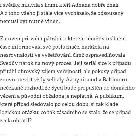
i svědky, mluvila s lidmi, kteří Adnana dobře znali.
A z toho všeho jí stále více vycházelo, že odsouzený
nemusí být nutně vinen.
Zároveň při svém pátrání, o kterém téměř v reálném
čase informovala své posluchače, narážela na
nesrovnalosti ve vyšetřování, čímž ospravedlňovala
Syedův nárok na nový proces. Její seriál sice k případu
přitáhl obrovský zájem veřejnosti, ale pokusy případ
znovu otevřít vždy selhaly. Až nyní soud v Baltimoru
nečekaně rozhodl, že Syed bude propuštěn do domácího
vězení a původní obžaloba je neplatná. A publikum,
které případ sledovalo po celou dobu, si tak klade
logickou otázku: co tak zásadního se stalo, že se případ
zcela obrátil?