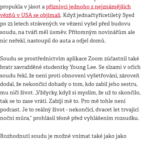
propukla v jásot a
příznivci jednoho z nejznámějších
vězňů v USA se objímali
. Když jednačtyřicetiletý Syed
po 23 letech strávených ve vězení vyšel před budovu
soudu, na tváři měl úsměv. Přítomným novinářům ale
nic neřekl, nastoupil do auta a odjel domů.
Soudu se prostřednictvím aplikace Zoom zúčastnil také
bratr zavražděné studentky Young Lee. Se slzami v očích
soudu řekl, že není proti obnovení vyšetřování, zároveň
dodal, že nekončící dohady o tom, kdo zabil jeho sestru,
mu ničí život. „Vždycky, když si myslím, že už to skončilo,
tak se to zase vrátí. Zabíjí mě to. Pro mě tohle není
podcast. Je to reálný život - nekončící, dvacet let trvající
noční můra,“ prohlásil těsně před vyhlášením rozsudku.
Rozhodnutí soudu je možné vnímat také jako jako