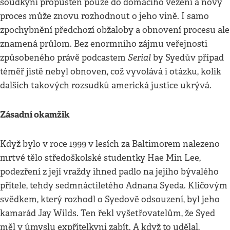
soudkyní propuštěn pouze do domácího vězení a nový
proces může znovu rozhodnout o jeho vině. I samo
zpochybnění předchozí obžaloby a obnovení procesu ale
znamená průlom. Bez enormního zájmu veřejnosti
Serial
způsobeného právě podcastem
by Syedův případ
téměř jistě nebyl obnoven, což vyvolává i otázku, kolik
dalších takových rozsudků americká justice ukrývá.
Zásadní okamžik
Když bylo v roce 1999 v lesích za Baltimorem nalezeno
mrtvé tělo středoškolské studentky Hae Min Lee,
podezření z její vraždy ihned padlo na jejího bývalého
přítele, tehdy sedmnáctiletého Adnana Syeda. Klíčovým
svědkem, který rozhodl o Syedově odsouzení, byl jeho
kamarád Jay Wilds. Ten řekl vyšetřovatelům, že Syed
měl v úmyslu expřítelkyni zabít. A když to udělal,