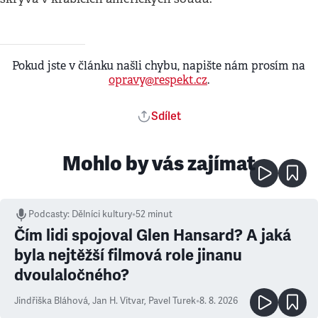
Pokud jste v článku našli chybu, napište nám prosím na
opravy@respekt.cz
.
Sdílet
Mohlo by vás zajímat
Podcasty
:
Dělníci kultury
•
52 minut
Čím lidi spojoval Glen Hansard? A jaká
byla nejtěžší filmová role jinanu
dvoulaločného?
Jindřiška Bláhová
,
Jan H. Vitvar
,
Pavel Turek
•
8. 8. 2026