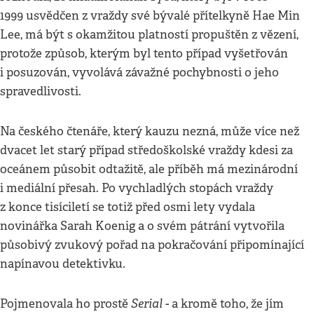
1999 usvědčen z vraždy své bývalé přítelkyně Hae Min
Lee, má být s okamžitou platností propuštěn z vězení,
protože způsob, kterým byl tento případ vyšetřován
i posuzován, vyvolává závažné pochybnosti o jeho
spravedlivosti.
Na českého čtenáře, který kauzu nezná, může více než
dvacet let starý případ středoškolské vraždy kdesi za
oceánem působit odtažitě, ale příběh má mezinárodní
i mediální přesah. Po vychladlých stopách vraždy
z konce tisíciletí se totiž před osmi lety vydala
novinářka Sarah Koenig a o svém pátrání vytvořila
působivý zvukový pořad na pokračování připomínající
napínavou detektivku.
Serial
Pojmenovala ho prostě
- a kromě toho, že jím