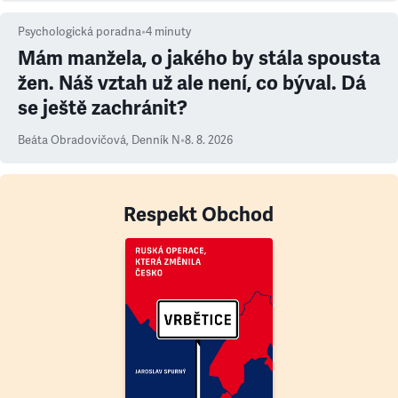
Psychologická poradna
•
4
minuty
Mám manžela, o jakého by stála spousta
žen. Náš vztah už ale není, co býval. Dá
se ještě zachránit?
Beáta Obradovičová
,
Denník N
•
8. 8. 2026
Respekt Obchod