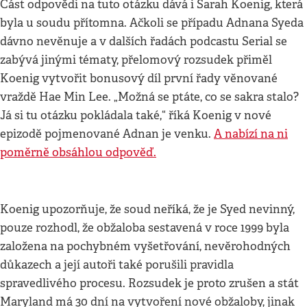
Část odpovědi na tuto otázku dává i Sarah Koenig, která
byla u soudu přítomna. Ačkoli se případu Adnana Syeda
dávno nevěnuje a v dalších řadách podcastu Serial se
zabývá jinými tématy, přelomový rozsudek přiměl
Koenig vytvořit bonusový díl první řady věnované
vraždě Hae Min Lee. „Možná se ptáte, co se sakra stalo?
Já si tu otázku pokládala také,“ říká Koenig v nové
epizodě pojmenované Adnan je venku.
A nabízí na ni
poměrně obsáhlou odpověď.
Koenig upozorňuje, že soud neříká, že je Syed nevinný,
pouze rozhodl, že obžaloba sestavená v roce 1999 byla
založena na pochybném vyšetřování, nevěrohodných
důkazech a její autoři také porušili pravidla
spravedlivého procesu. Rozsudek je proto zrušen a stát
Maryland má 30 dní na vytvoření nové obžaloby, jinak