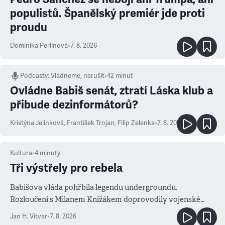
populistů. Španělský premiér jde proti
proudu
Dominika Perlínová
•
7. 8. 2026
Podcasty
:
Vládneme, nerušit
•
42 minut
Ovládne Babiš senát, ztratí Láska klub a
přibude dezinformátorů?
Kristýna Jelínková
,
František Trojan
,
Filip Zelenka
•
7. 8. 2026
Kultura
•
4
minuty
Tři výstřely pro rebela
Babišova vláda pohřbila legendu undergroundu.
Rozloučení s Milanem Knížákem doprovodily vojenské
salvy i kritika pokrokářů
Jan H. Vitvar
•
7. 8. 2026