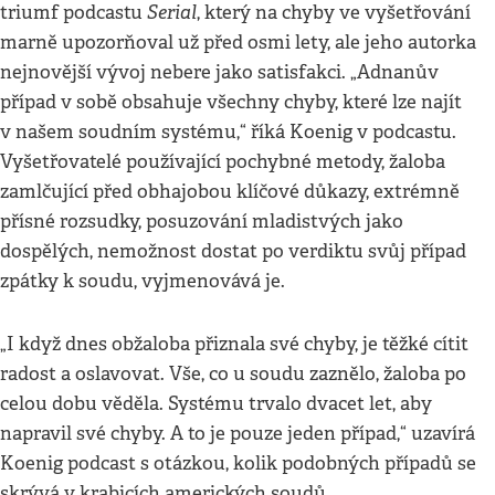
Serial
triumf podcastu
, který na chyby ve vyšetřování
marně upozorňoval už před osmi lety, ale jeho autorka
nejnovější vývoj nebere jako satisfakci. „Adnanův
případ v sobě obsahuje všechny chyby, které lze najít
v našem soudním systému,“ říká Koenig v podcastu.
Vyšetřovatelé používající pochybné metody, žaloba
zamlčující před obhajobou klíčové důkazy, extrémně
přísné rozsudky, posuzování mladistvých jako
dospělých, nemožnost dostat po verdiktu svůj případ
zpátky k soudu, vyjmenovává je.
„I když dnes obžaloba přiznala své chyby, je těžké cítit
radost a oslavovat. Vše, co u soudu zaznělo, žaloba po
celou dobu věděla. Systému trvalo dvacet let, aby
napravil své chyby. A to je pouze jeden případ,“ uzavírá
Koenig podcast s otázkou, kolik podobných případů se
skrývá v krabicích amerických soudů.