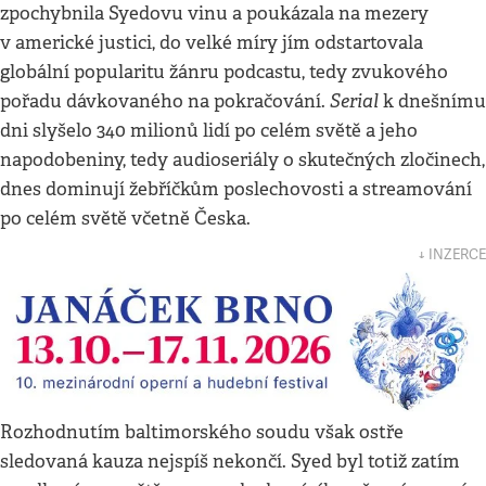
zpochybnila Syedovu vinu a poukázala na mezery
v americké justici, do velké míry jím odstartovala
globální popularitu žánru podcastu, tedy zvukového
Serial
pořadu dávkovaného na pokračování.
k dnešnímu
dni slyšelo 340 milionů lidí po celém světě a jeho
napodobeniny, tedy audioseriály o skutečných zločinech,
dnes dominují žebříčkům poslechovosti a streamování
po celém světě včetně Česka.
↓ INZERCE
Rozhodnutím baltimorského soudu však ostře
sledovaná kauza nejspíš nekončí. Syed byl totiž zatím