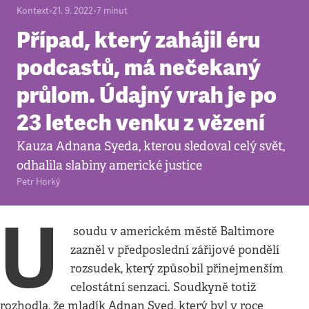
Kontext
•
21. 9. 2022
•
7
minut
Případ, který zahájil éru
podcastů, má nečekaný
průlom. Údajný vrah je po
23 letech venku z vězení
Kauza Adnana Syeda, kterou sledoval celý svět,
odhalila slabiny americké justice
Petr Horký
U
soudu v americkém městě Baltimore
zazněl v předposlední zářijové pondělí
rozsudek, který způsobil přinejmenším
celostátní senzaci. Soudkyně totiž
rozhodla, že mladík Adnan Syed, který byl v roce