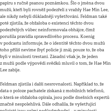
papíru s ručně psanou poznámkou. Šlo o jména dvou
mužů, kteří byli rovněž podezřelí z vraždy Hae Min Lee,
ale nikdy nebyli důkladněji vyšetřováni. Feldman také
poté zjistila, že obžaloba o existenci těchto dvou
podezřelých vůbec neinformovala obhájce, čímž
porušila pravidla spravedlivého procesu. Koenig
v podcastu informuje, že o identitě těchto dvou mužů
toho příliš nevíme (byť policie ji zná), pouze to, že oba
byli v minulosti trestaní. Zásadní však je, že jeden
z mužů podle výpovědi svědků mluvil o tom, že Hae Min
Lee zabije.
Feldman zjistila i další nesrovnalosti. Například to, že
data o poloze pachatele získaná z mobilních telefonů,
o která se obžaloba opírala, jsou podle dnešních expertů
značně nespolehlivá. Dále odhalila, že vyšetřující
policisté jsou velmi nedůvěryhodní – v minulosti