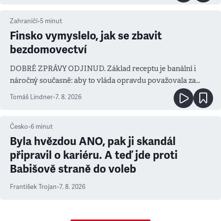
Zahraničí
•
5
minut
Finsko vymyslelo, jak se zbavit
bezdomovectví
DOBRÉ ZPRÁVY ODJINUD. Základ receptu je banální i
náročný současně: aby to vláda opravdu považovala za
prioritu
Tomáš Lindner
•
7. 8. 2026
Česko
•
6
minut
Byla hvězdou ANO, pak ji skandál
připravil o kariéru. A teď jde proti
Babišově straně do voleb
František Trojan
•
7. 8. 2026