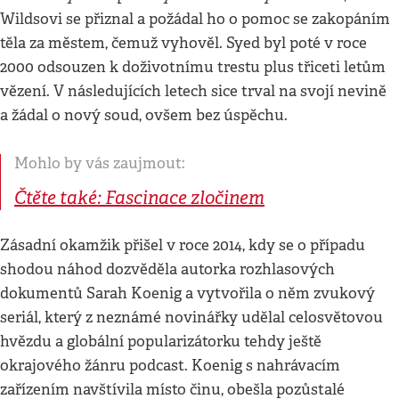
Wildsovi se přiznal a požádal ho o pomoc se zakopáním
těla za městem, čemuž vyhověl. Syed byl poté v roce
2000 odsouzen k doživotnímu trestu plus třiceti letům
vězení. V následujících letech sice trval na svojí nevině
a žádal o nový soud, ovšem bez úspěchu.
Mohlo by vás zaujmout:
Čtěte také: Fascinace zločinem
Zásadní okamžik přišel v roce 2014, kdy se o případu
shodou náhod dozvěděla autorka rozhlasových
dokumentů Sarah Koenig a vytvořila o něm zvukový
seriál, který z neznámé novinářky udělal celosvětovou
hvězdu a globální popularizátorku tehdy ještě
okrajového žánru podcast. Koenig s nahrávacím
zařízením navštívila místo činu, obešla pozůstalé