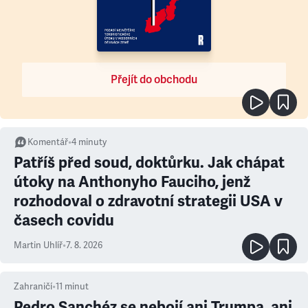
Přejít do obchodu
Komentář
•
4
minuty
Patříš před soud, doktůrku. Jak chápat
útoky na Anthonyho Fauciho, jenž
rozhodoval o zdravotní strategii USA v
časech covidu
Martin Uhlíř
•
7. 8. 2026
Zahraničí
•
11
minut
Pedro Sanchéz se nebojí ani Trumpa, ani