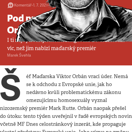
Komentář
•
1. 7. 2021
•
4
minuty
Pod praporem Viktora
Orbána proti Bruselu
I ti nejvytrvalejší kritici fungování EU si zaslouží
víc, než jim nabízí maďarský premiér
Marek Švehla
Š
éf Maďarska Viktor Orbán vrací úder. Nemá
se k odchodu z Evropské unie, jak ho
nedávno kvůli problematickému zákonu
omezujícímu homosexuály vyznal
nizozemský premiér Mark Rutte. Orbán naopak přešel
do útoku: tento týden uveřejnil v řadě evropských novin
včetně MF Dnes celostránkový inzerát, kde propaguje