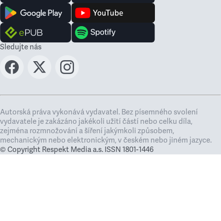
Sledujte nás
Autorská práva vykonává vydavatel. Bez písemného svolení
vydavatele je zakázáno jakékoli užití částí nebo celku díla,
zejména rozmnožování a šíření jakýmkoli způsobem,
mechanickým nebo elektronickým, v českém nebo jiném jazyce.
© Copyright Respekt Media a.s. ISSN 1801-1446