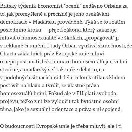
Britský týdeník Economist “ocenil” nedávno Orbána za
to, jak promyšleně a precizně je jeho osekávání
demokracie v Maďarsku prováděné. Týká se to i zatím
posledního kroku — přijetí zákona, který zakazuje
mluvit o homosexualitě ve školách, „propagovat“ ji
v reklamě či umění. I tady Orbán využívá skutečnosti, že
Charta základních práv Evropské unie mluví
o nepřípustnosti diskriminace homosexuálů jen velmi
stručně, a maďarský šéf tak může dělat to, co
v podobných situacích rád dělá: celou kritiku s klidem
postavit na hlavu a tvrdit, že vlastně práva
homosexuálů brání. Pokud ale v EU platí svoboda
projevu, těžko z ní lze vyloučit tak bytostně osobní
téma, jako je sexuální orientace a práva s ní spojená.
O budoucnosti Evropské unie je třeba mluvit, ale i ti