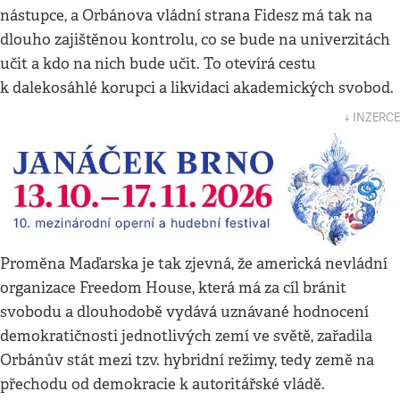
nástupce, a Orbánova vládní strana Fidesz má tak na
dlouho zajištěnou kontrolu, co se bude na univerzitách
učit a kdo na nich bude učit. To otevírá cestu
k dalekosáhlé korupci a likvidaci akademických svobod.
↓ INZERCE
Proměna Maďarska je tak zjevná, že americká nevládní
organizace Freedom House, která má za cíl bránit
svobodu a dlouhodobě vydává uznávané hodnocení
demokratičnosti jednotlivých zemí ve světě, zařadila
Orbánův stát mezi tzv. hybridní režimy, tedy země na
přechodu od demokracie k autoritářské vládě.