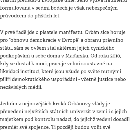
vlastní představu Evropské unie. Jeho výzva na změnu
formulovaná v sedmi bodech je však nebezpečným
průvodcem do příštích let.
V prvé řadě jde o pisatele manifestu. Orbán sice horuje
pro “obnovu demokracie v Evropě” a obranu právního
státu, sám se ovšem stal aktérem jejich cynického
podkopávání u sebe doma v Maďarsku. Od roku 2010,
kdy se dostal k moci, pracuje velmi soustavně na
likvidaci institucí, které jsou všude po světě nutnými
pilíři demokratického uspořádání - včetně justice nebo
nezávislých médií.
Jedním z nejnovějších kroků Orbánovy vlády je
převedení největších státních univerzit v zemi i s jejich
majetkem pod kontrolu nadací, do jejichž vedení dosadil
premiér své spojence. Ti později budou volit své