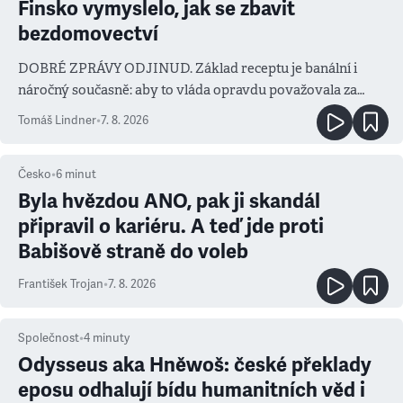
Finsko vymyslelo, jak se zbavit
bezdomovectví
DOBRÉ ZPRÁVY ODJINUD. Základ receptu je banální i
náročný současně: aby to vláda opravdu považovala za
prioritu
Tomáš Lindner
•
7. 8. 2026
Česko
•
6
minut
Byla hvězdou ANO, pak ji skandál
připravil o kariéru. A teď jde proti
Babišově straně do voleb
František Trojan
•
7. 8. 2026
Společnost
•
4
minuty
Odysseus aka Hněwoš: české překlady
eposu odhalují bídu humanitních věd i