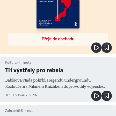
Přejít do obchodu
Kultura
•
4
minuty
Tři výstřely pro rebela
Babišova vláda pohřbila legendu undergroundu.
Rozloučení s Milanem Knížákem doprovodily vojenské
salvy i kritika pokrokářů
Jan H. Vitvar
•
7. 8. 2026
Zahraničí
•
5
minut