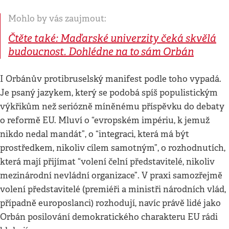
Mohlo by vás zaujmout:
Čtěte také: Maďarské univerzity čeká skvělá
budoucnost. Dohlédne na to sám Orbán
I Orbánův protibruselský manifest podle toho vypadá.
Je psaný jazykem, který se podobá spíš populistickým
výkřikům než seriózně míněnému příspěvku do debaty
o reformě EU. Mluví o “evropském impériu, k jemuž
nikdo nedal mandát”, o “integraci, která má být
prostředkem, nikoliv cílem samotným”, o rozhodnutích,
která mají přijímat “volení čelní představitelé, nikoliv
mezinárodní nevládní organizace”. V praxi samozřejmě
volení představitelé (premiéři a ministři národních vlád,
případně europoslanci) rozhodují, navíc právě lidé jako
Orbán posilování demokratického charakteru EU rádi