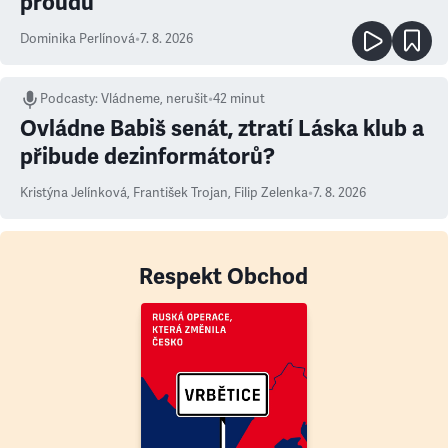
proudu
Dominika Perlínová
•
7. 8. 2026
Podcasty
:
Vládneme, nerušit
•
42 minut
Ovládne Babiš senát, ztratí Láska klub a
přibude dezinformátorů?
Kristýna Jelínková
,
František Trojan
,
Filip Zelenka
•
7. 8. 2026
Respekt Obchod