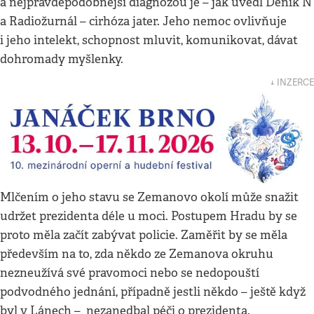
a nejpravděpodobnější diagnózou je – jak uvedl Deník N
a Radiožurnál – cirhóza jater. Jeho nemoc ovlivňuje
i jeho intelekt, schopnost mluvit, komunikovat, dávat
dohromady myšlenky.
↓ INZERCE
Mlčením o jeho stavu se Zemanovo okolí může snažit
udržet prezidenta déle u moci. Postupem Hradu by se
proto měla začít zabývat policie. Zaměřit by se měla
především na to, zda někdo ze Zemanova okruhu
nezneužívá své pravomoci nebo se nedopouští
podvodného jednání, případně jestli někdo – ještě když
byl v Lánech – nezanedbal péči o prezidenta.