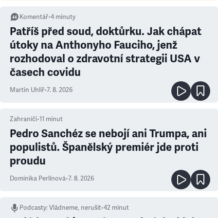
Komentář
•
4
minuty
Patříš před soud, doktůrku. Jak chápat
útoky na Anthonyho Fauciho, jenž
rozhodoval o zdravotní strategii USA v
časech covidu
Martin Uhlíř
•
7. 8. 2026
Zahraničí
•
11
minut
Pedro Sanchéz se nebojí ani Trumpa, ani
populistů. Španělský premiér jde proti
proudu
Dominika Perlínová
•
7. 8. 2026
Podcasty
:
Vládneme, nerušit
•
42 minut