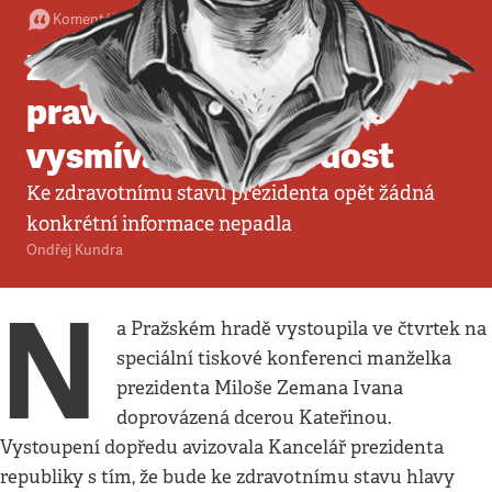
Komentář
•
14. 10. 2021
•
2
minuty
Zeman by měl být zbaven
pravomocí, cynického
vysmívání už bylo dost
Ke zdravotnímu stavu prezidenta opět žádná
konkrétní informace nepadla
Ondřej Kundra
N
a Pražském hradě vystoupila ve čtvrtek na
speciální tiskové konferenci manželka
prezidenta Miloše Zemana Ivana
doprovázená dcerou Kateřinou.
Vystoupení dopředu avizovala Kancelář prezidenta
republiky s tím, že bude ke zdravotnímu stavu hlavy