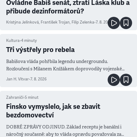
Ovládne Babiš senát, ztratí Láska klub a
přibude dezinformátorů?
Kristýna Jelínková
,
František Trojan
,
Filip Zelenka
•
7. 8. 2026
Kultura
•
4
minuty
Tři výstřely pro rebela
Babišova vláda pohřbila legendu undergroundu.
Rozloučení s Milanem Knížákem doprovodily vojenské
salvy i kritika pokrokářů
Jan H. Vitvar
•
7. 8. 2026
Zahraničí
•
5
minut
Finsko vymyslelo, jak se zbavit
bezdomovectví
DOBRÉ ZPRÁVY ODJINUD. Základ receptu je banální i
náročný současně: aby to vláda opravdu považovala za