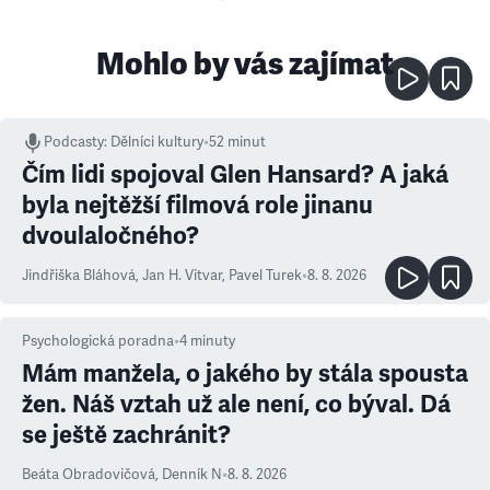
Mohlo by vás zajímat
Podcasty
:
Dělníci kultury
•
52 minut
Čím lidi spojoval Glen Hansard? A jaká
byla nejtěžší filmová role jinanu
dvoulaločného?
Jindřiška Bláhová
,
Jan H. Vitvar
,
Pavel Turek
•
8. 8. 2026
Psychologická poradna
•
4
minuty
Mám manžela, o jakého by stála spousta
žen. Náš vztah už ale není, co býval. Dá
se ještě zachránit?
Beáta Obradovičová
,
Denník N
•
8. 8. 2026