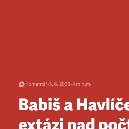
Komentář
•
5. 6. 2026
•
4
minuty
Babiš a Havlíč
extázi nad po