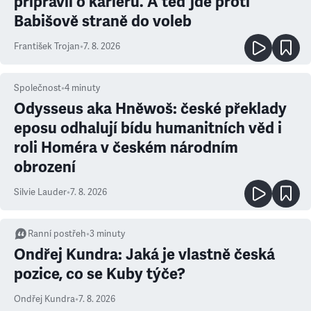
připravil o kariéru. A teď jde proti
Babišově straně do voleb
František Trojan
•
7. 8. 2026
Společnost
•
4
minuty
Odysseus aka Hněwoš: české překlady
eposu odhalují bídu humanitních věd i
roli Homéra v českém národním
obrození
Silvie Lauder
•
7. 8. 2026
Ranní postřeh
•
3
minuty
Ondřej Kundra: Jaká je vlastně česká
pozice, co se Kuby týče?
Ondřej Kundra
•
7. 8. 2026