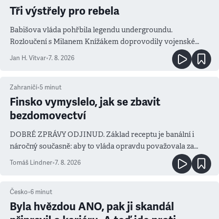
Tři výstřely pro rebela
Babišova vláda pohřbila legendu undergroundu.
Rozloučení s Milanem Knížákem doprovodily vojenské
salvy i kritika pokrokářů
Jan H. Vitvar
•
7. 8. 2026
Zahraničí
•
5
minut
Finsko vymyslelo, jak se zbavit
bezdomovectví
DOBRÉ ZPRÁVY ODJINUD. Základ receptu je banální i
náročný současně: aby to vláda opravdu považovala za
prioritu
Tomáš Lindner
•
7. 8. 2026
Česko
•
6
minut
Byla hvězdou ANO, pak ji skandál