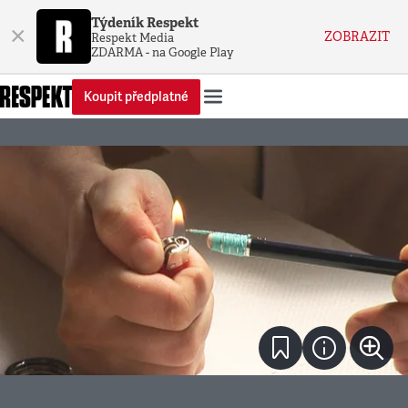
Týdeník Respekt
×
ZOBRAZIT
Respekt Media
ZDARMA - na Google Play
Koupit předplatné