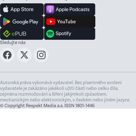
Sledujte nás
Autorská práva vykonává vydavatel. Bez písemného svolení
vydavatele je zakázáno jakékoli užití částí nebo celku díla,
zejména rozmnožování a šíření jakýmkoli způsobem,
mechanickým nebo elektronickým, v českém nebo jiném jazyce.
© Copyright Respekt Media a.s. ISSN 1801-1446