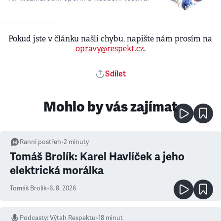
Pokud jste v článku našli chybu, napište nám prosím na
opravy@respekt.cz
.
Sdílet
Mohlo by vás zajímat
Ranní postřeh
•
2
minuty
Tomáš Brolík: Karel Havlíček a jeho
elektrická morálka
Tomáš Brolík
•
6. 8. 2026
Podcasty
:
Výtah Respektu
•
18 minut