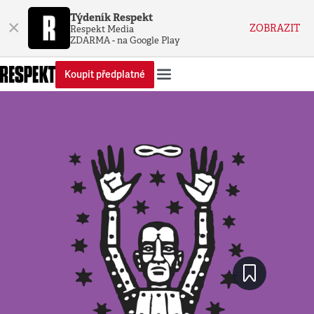
Týdeník Respekt
×
ZOBRAZIT
Respekt Media
ZDARMA - na Google Play
Koupit předplatné