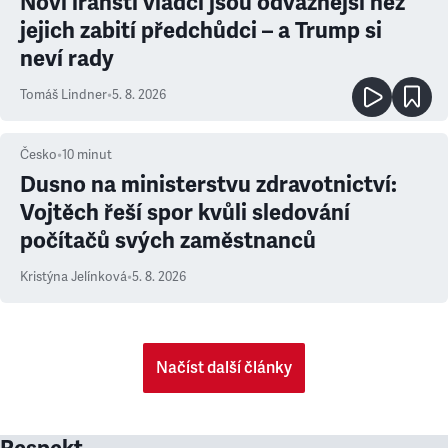
Noví íránští vládci jsou odvážnější než
jejich zabití předchůdci – a Trump si
neví rady
Tomáš Lindner
•
5. 8. 2026
Česko
•
10
minut
Dusno na ministerstvu zdravotnictví:
Vojtěch řeší spor kvůli sledování
počítačů svých zaměstnanců
Kristýna Jelínková
•
5. 8. 2026
Načíst další články