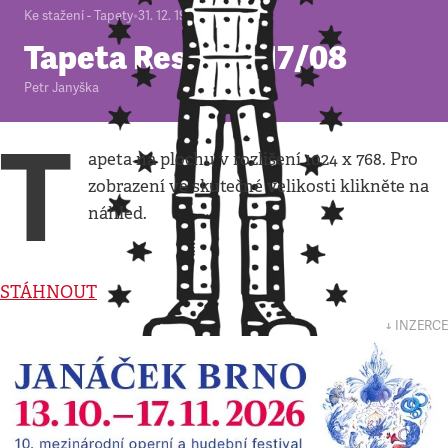
Ke stažení - Tapety
•
31. 12. 1999
•
1
minuta
Tapeta Respekt 17/08
Petr Janyška
T
apeta na plochu v rozlišení 1024 x 768. Pro
zobrazení ve skutečné velikosti klikněte na
náhled.
STÁHNOUT
↓ INZERCE