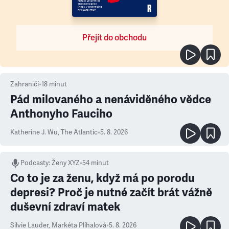
Přejít do obchodu
Zahraničí
•
18
minut
Pád milovaného a nenáviděného vědce
Anthonyho Fauciho
Katherine J. Wu
,
The Atlantic
•
5. 8. 2026
Podcasty
:
Ženy XYZ
•
54 minut
Co to je za ženu, když má po porodu
depresi? Proč je nutné začít brát vážně
duševní zdraví matek
Silvie Lauder
,
Markéta Plíhalová
•
5. 8. 2026