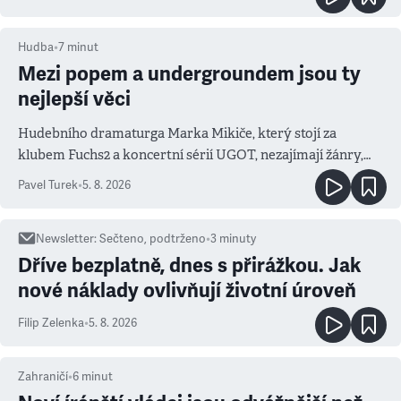
Hudba
•
7
minut
Mezi popem a undergroundem jsou ty
nejlepší věci
Hudebního dramaturga Marka Mikiče, který stojí za
klubem Fuchs2 a koncertní sérií UGOT, nezajímají žánry,
ale atmosféra
Pavel Turek
•
5. 8. 2026
Newsletter
:
Sečteno, podtrženo
•
3
minuty
Dříve bezplatně, dnes s přirážkou. Jak
nové náklady ovlivňují životní úroveň
Filip Zelenka
•
5. 8. 2026
Zahraničí
•
6
minut