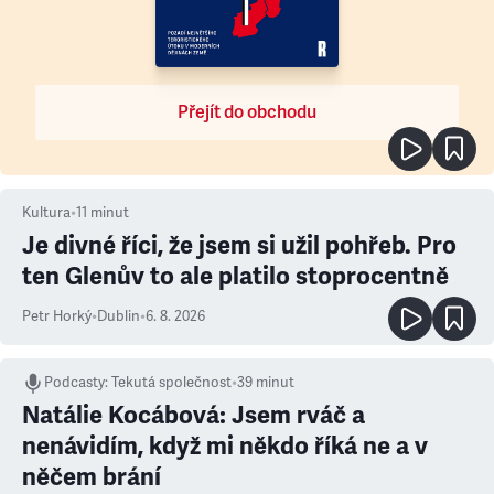
Přejít do obchodu
Kultura
•
11
minut
Je divné říci, že jsem si užil pohřeb. Pro
ten Glenův to ale platilo stoprocentně
Petr Horký
•
Dublin
•
6. 8. 2026
Podcasty
:
Tekutá společnost
•
39 minut
Natálie Kocábová: Jsem rváč a
nenávidím, když mi někdo říká ne a v
něčem brání