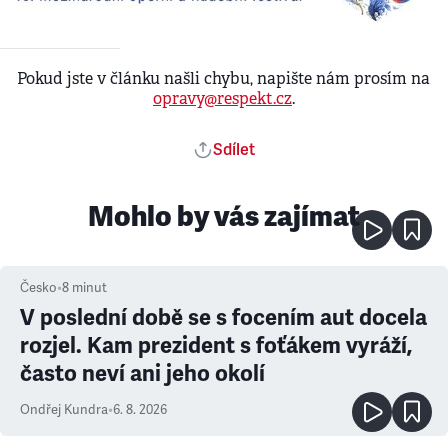
Pokud jste v článku našli chybu, napište nám prosím na
opravy@respekt.cz
.
Sdílet
Mohlo by vás zajímat
Česko
•
8
minut
V poslední době se s focením aut docela
rozjel. Kam prezident s foťákem vyráží,
často neví ani jeho okolí
Ondřej Kundra
•
6. 8. 2026