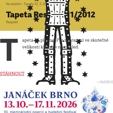
Ke stažení - Tapety
•
12. 3. 2012
•
1
minuta
Tapeta Respekt 11/2012
Respekt
T
apeta na plochu. Pro zobrazení ve skutečné
velikosti klikněte na náhled.
STÁHNOUT
↓ INZERCE