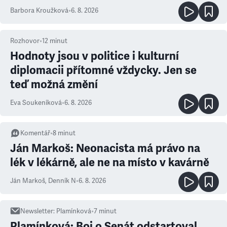
Barbora Kroužková
•
6. 8. 2026
Rozhovor
•
12
minut
Hodnoty jsou v politice i kulturní
diplomacii přítomné vždycky. Jen se
teď možná změní
Eva Soukeníková
•
6. 8. 2026
Komentář
•
8
minut
Ján Markoš: Neonacista má právo na
lék v lékárně, ale ne na místo v kavárně
Ján Markoš
,
Denník N
•
6. 8. 2026
Newsletter
:
Plamínková
•
7
minut
Plamínková: Boj o Senát odstartoval,