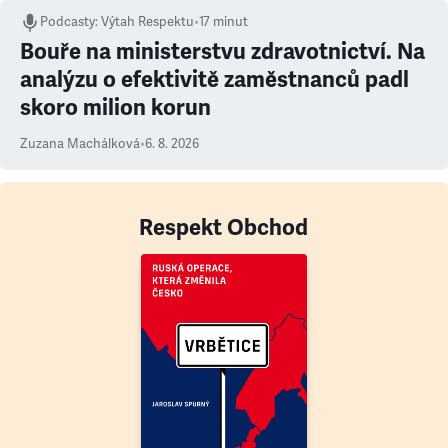
Podcasty
:
Výtah Respektu
•
17 minut
Bouře na ministerstvu zdravotnictví. Na
analýzu o efektivitě zaměstnanců padl
skoro milion korun
Zuzana Machálková
•
6. 8. 2026
Respekt Obchod