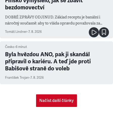
Finsko vymyslelo, jak se zbavit
bezdomovectví
DOBRÉ ZPRÁVY ODJINUD. Základ receptu je banální i
náročný současně: aby to vláda opravdu považovala za
prioritu
Tomáš Lindner
•
7. 8. 2026
Česko
•
6
minut
Byla hvězdou ANO, pak ji skandál
připravil o kariéru. A teď jde proti
Babišově straně do voleb
František Trojan
•
7. 8. 2026
Načíst další články