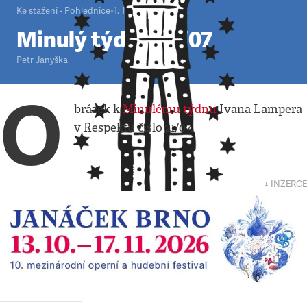
Ke stažení - Pohlednice
•
1. 1. 2000
•
1
minuta
Minulý týden 21/07
Petr Janyška
O
brázek k
Minulému týdnu
Ivana Lampera
v Respektu číslo 21/07.
↓ INZERCE