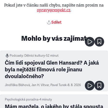
Pokud jste v článku našli chybu, napište nám prosím na
opravy@respekt.cz
.
Sdílet
Mohlo by vás zajímat
Podcasty
:
Dělníci kultury
•
52 minut
Čím lidi spojoval Glen Hansard? A jaká
byla nejtěžší filmová role jinanu
dvoulaločného?
Jindřiška Bláhová
,
Jan H. Vitvar
,
Pavel Turek
•
8. 8. 2026
Psychologická poradna
•
4
minuty
Mám manžela, o jakého by stála spousta