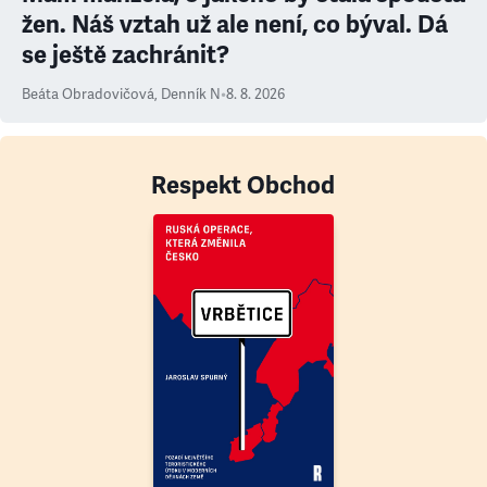
žen. Náš vztah už ale není, co býval. Dá
se ještě zachránit?
Beáta Obradovičová
,
Denník N
•
8. 8. 2026
Respekt Obchod