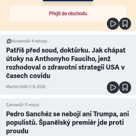
Přejít do obchodu
Komentář
•
4
minuty
Patříš před soud, doktůrku. Jak chápat
útoky na Anthonyho Fauciho, jenž
rozhodoval o zdravotní strategii USA v
časech covidu
Martin Uhlíř
•
7. 8. 2026
Zahraničí
•
11
minut
Pedro Sanchéz se nebojí ani Trumpa, ani
populistů. Španělský premiér jde proti
proudu