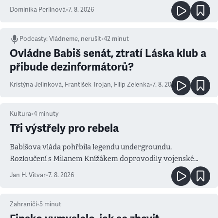
Dominika Perlínová
•
7. 8. 2026
Podcasty
:
Vládneme, nerušit
•
42 minut
Ovládne Babiš senát, ztratí Láska klub a
přibude dezinformátorů?
Kristýna Jelínková
,
František Trojan
,
Filip Zelenka
•
7. 8. 2026
Kultura
•
4
minuty
Tři výstřely pro rebela
Babišova vláda pohřbila legendu undergroundu.
Rozloučení s Milanem Knížákem doprovodily vojenské
salvy i kritika pokrokářů
Jan H. Vitvar
•
7. 8. 2026
Zahraničí
•
5
minut