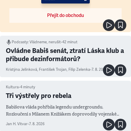
Přejít do obchodu
Podcasty
:
Vládneme, nerušit
•
42 minut
Ovládne Babiš senát, ztratí Láska klub a
přibude dezinformátorů?
Kristýna Jelínková
,
František Trojan
,
Filip Zelenka
•
7. 8. 2026
Kultura
•
4
minuty
Tři výstřely pro rebela
Babišova vláda pohřbila legendu undergroundu.
Rozloučení s Milanem Knížákem doprovodily vojenské
salvy i kritika pokrokářů
Jan H. Vitvar
•
7. 8. 2026