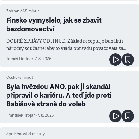
Zahraničí
•
5
minut
Finsko vymyslelo, jak se zbavit
bezdomovectví
DOBRÉ ZPRÁVY ODJINUD. Základ receptu je banální i
náročný současně: aby to vláda opravdu považovala za
prioritu
Tomáš Lindner
•
7. 8. 2026
Česko
•
6
minut
Byla hvězdou ANO, pak ji skandál
připravil o kariéru. A teď jde proti
Babišově straně do voleb
František Trojan
•
7. 8. 2026
Společnost
•
4
minuty