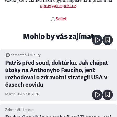
Pokud jste v článku našli chybu, napište nám prosím na
opravy@respekt.cz
.
Sdílet
Mohlo by vás zajímat
Komentář
•
4
minuty
Patříš před soud, doktůrku. Jak chápat
útoky na Anthonyho Fauciho, jenž
rozhodoval o zdravotní strategii USA v
časech covidu
Martin Uhlíř
•
7. 8. 2026
Zahraničí
•
11
minut