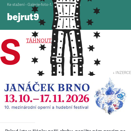
Ke stažení - Galerie-foto
•
1. 1. 2000
•
1
minuta
bejrut9
S
TÁHNOUT
↓ INZERCE