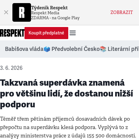
Týdeník Respekt
×
ZOBRAZIT
Respekt Media
ZDARMA - na Google Play
Koupit předplatné
Babišova vláda
🗳️ Předvolební Česko
📚 Literární př
3. 6. 2026
Takzvaná superdávka znamená
pro většinu lidí, že dostanou nižší
podporu
Téměř třem pětinám příjemců dosavadních dávek po
přepočtu na superdávku klesá podpora. Vyplývá to z
analýzy ministerstva práce z údajů 155 500 domácností.