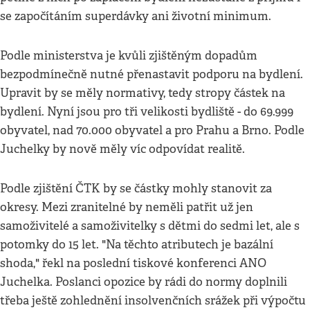
se započítáním superdávky ani životní minimum.
Podle ministerstva je kvůli zjištěným dopadům
bezpodmínečně nutné přenastavit podporu na bydlení.
Upravit by se měly normativy, tedy stropy částek na
bydlení. Nyní jsou pro tři velikosti bydliště - do 69.999
obyvatel, nad 70.000 obyvatel a pro Prahu a Brno. Podle
Juchelky by nově měly víc odpovídat realitě.
Podle zjištění ČTK by se částky mohly stanovit za
okresy. Mezi zranitelné by neměli patřit už jen
samoživitelé a samoživitelky s dětmi do sedmi let, ale s
potomky do 15 let. "Na těchto atributech je bazální
shoda," řekl na poslední tiskové konferenci ANO
Juchelka. Poslanci opozice by rádi do normy doplnili
třeba ještě zohlednění insolvenčních srážek při výpočtu