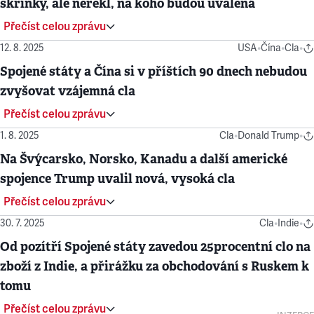
skříňky, ale neřekl, na koho budou uvalená
Přečíst celou zprávu
12. 8. 2025
USA
•
Čína
•
Cla
•
Spojené státy a Čína si v příštích 90 dnech nebudou
zvyšovat vzájemná cla
Přečíst celou zprávu
1. 8. 2025
Cla
•
Donald Trump
•
Na Švýcarsko, Norsko, Kanadu a další americké
spojence Trump uvalil nová, vysoká cla
Přečíst celou zprávu
30. 7. 2025
Cla
•
Indie
•
Od pozítří Spojené státy zavedou 25procentní clo na
zboží z Indie, a přirážku za obchodování s Ruskem k
tomu
Přečíst celou zprávu