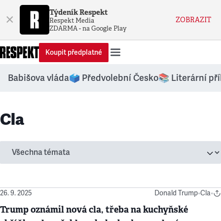
Týdeník Respekt
×
ZOBRAZIT
Respekt Media
ZDARMA - na Google Play
Koupit předplatné
Babišova vláda
🗳️ Předvolební Česko
📚 Literární př
Cla
26. 9. 2025
Donald Trump
•
Cla
•
Trump oznámil nová cla, třeba na kuchyňské