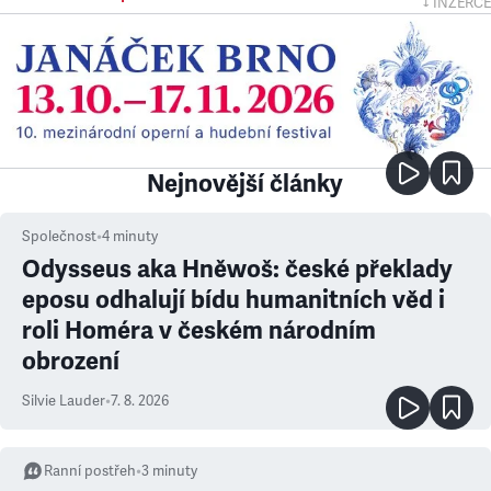
↓ INZERCE
Nejnovější články
Společnost
•
4
minuty
Odysseus aka Hněwoš: české překlady
eposu odhalují bídu humanitních věd i
roli Homéra v českém národním
obrození
Silvie Lauder
•
7. 8. 2026
Ranní postřeh
•
3
minuty