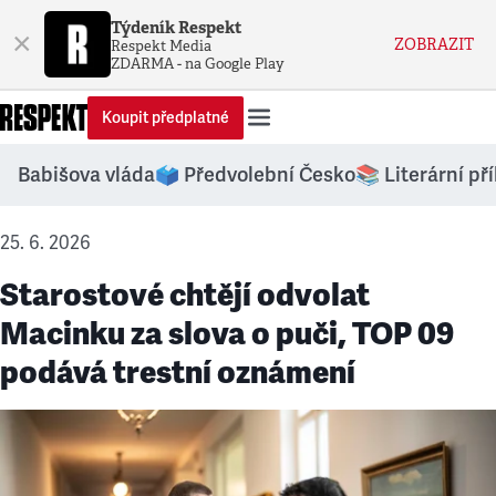
Týdeník Respekt
×
ZOBRAZIT
Respekt Media
ZDARMA - na Google Play
Koupit předplatné
Babišova vláda
🗳️ Předvolební Česko
📚 Literární př
25. 6. 2026
Starostové chtějí odvolat
Macinku za slova o puči, TOP 09
podává trestní oznámení