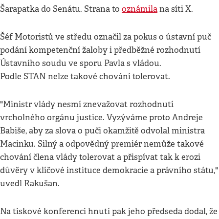
Šarapatka do Senátu. Strana to
oznámila
na síti X.
Šéf Motoristů ve středu označil za pokus o ústavní puč
podání kompetenční žaloby i předběžné rozhodnutí
Ústavního soudu ve sporu Pavla s vládou.
Podle STAN nelze takové chování tolerovat.
"Ministr vlády nesmí znevažovat rozhodnutí
vrcholného orgánu justice. Vyzýváme proto Andreje
Babiše, aby za slova o puči okamžitě odvolal ministra
Macinku. Silný a odpovědný premiér nemůže takové
chování člena vlády tolerovat a přispívat tak k erozi
důvěry v klíčové instituce demokracie a právního státu,"
uvedl Rakušan.
Na tiskové konferenci hnutí pak jeho předseda dodal, že