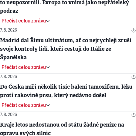
to neupozornili. Evropa to vnímá jako nepřátelský
podraz
Přečíst celou zprávu
7. 8. 2026
Madrid dal Římu ultimátum, ať co nejrychleji zruší
svoje kontroly lidí, kteří cestují do Itálie ze
Španělska
Přečíst celou zprávu
7. 8. 2026
Do Česka míří několik tisíc balení tamoxifenu, léku
proti rakovině prsu, který nedávno došel
Přečíst celou zprávu
7. 8. 2026
Kraje letos nedostanou od státu žádné peníze na
opravu svých silnic