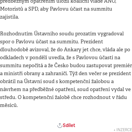
předběžným opatřením uložil koaliční vládě ANO,
Motoristů a SPD, aby Pavlovu účast na summitu
zajistila.
Rozhodnutím Ústavního soudu prozatím vygradoval
spor o Pavlovu účast na summitu. Prezident
dlouhodobě avizoval, že do Ankary jet chce, vláda ale po
odkladech v pondělí uvedla, že s Pavlovou účastí na
summitu nepočítá a že Česko budou zastupovat premiér
a ministři obrany a zahraničí. Týž den večer se prezident
obrátil na Ústavní soud s kompetenční žalobou a
návrhem na předběžné opatření, soud opatření vydal ve
středu. O kompetenční žalobě chce rozhodnout v řádu
měsíců.
Sdílet
↓ INZERCE