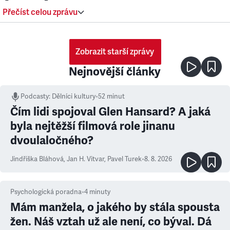
Přečíst celou zprávu
Zobrazit starší zprávy
Nejnovější články
Podcasty
:
Dělníci kultury
•
52 minut
Čím lidi spojoval Glen Hansard? A jaká
byla nejtěžší filmová role jinanu
dvoulaločného?
Jindřiška Bláhová
,
Jan H. Vitvar
,
Pavel Turek
•
8. 8. 2026
Psychologická poradna
•
4
minuty
Mám manžela, o jakého by stála spousta
žen. Náš vztah už ale není, co býval. Dá