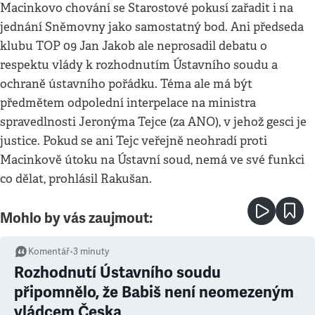
Macinkovo chování se Starostové pokusí zařadit i na
jednání Sněmovny jako samostatný bod. Ani předseda
klubu TOP 09 Jan Jakob ale neprosadil debatu o
respektu vlády k rozhodnutím Ústavního soudu a
ochraně ústavního pořádku. Téma ale má být
předmětem odpolední interpelace na ministra
spravedlnosti Jeronýma Tejce (za ANO), v jehož gesci je
justice. Pokud se ani Tejc veřejně neohradí proti
Macinkově útoku na Ústavní soud, nemá ve své funkci
co dělat, prohlásil Rakušan.
Mohlo by vás zaujmout:
Komentář
•
3
minuty
Rozhodnutí Ústavního soudu
připomnělo, že Babiš není neomezeným
vládcem Česka