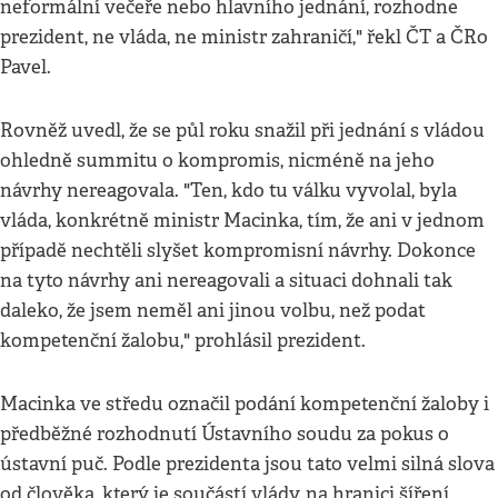
neformální večeře nebo hlavního jednání, rozhodne
prezident, ne vláda, ne ministr zahraničí," řekl ČT a ČRo
Pavel.
Rovněž uvedl, že se půl roku snažil při jednání s vládou
ohledně summitu o kompromis, nicméně na jeho
návrhy nereagovala. "Ten, kdo tu válku vyvolal, byla
vláda, konkrétně ministr Macinka, tím, že ani v jednom
případě nechtěli slyšet kompromisní návrhy. Dokonce
na tyto návrhy ani nereagovali a situaci dohnali tak
daleko, že jsem neměl ani jinou volbu, než podat
kompetenční žalobu," prohlásil prezident.
Macinka ve středu označil podání kompetenční žaloby i
předběžné rozhodnutí Ústavního soudu za pokus o
ústavní puč. Podle prezidenta jsou tato velmi silná slova
od člověka, který je součástí vlády, na hranici šíření