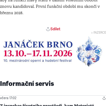
aby na funkci hlavy státu v dalším volebním období
znovu kandidoval. První funkční období mu skončí v
březnu 2028.
Sdílet
↓ INZERCE
Informační servis
včera 17:02
Z inspekce životního prostředí, kam Motoristé