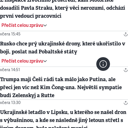
dosadili Pavla Straku, který věci nerozumí, odchází
první vedoucí pracovníci
Přečíst celou zprávu
včera 15:45
Rusko chce prý ukrajinské drony, které ukořistilo v
boji, poslat nad Pobaltské státy
Přečíst celou zprávu
včera 14:51
Trumpa mají Češi rádi tak málo jako Putina, ale
přeci jen víc než Kim Čong-una. Největší sympatie
budí Zelenskyj a Rutte
včera 13:30
Ukrajinské letadlo v Lipsku, u kterého se našel dron
s výbušninou, a kde se následně jiný letoun střetl s