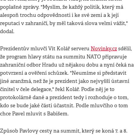
poplašné zprávy. "Myslím, že každý politik, který má
alespoň trochu odpovědnosti i ke své zemi a k její
reputaci v zahraničí, by měl taková slova velmi vážit,"
dodal.
Prezidentův mluvčí Vít Kolář serveru
Novinky.cz
sdělil,
že program hlavy státu na summitu NATO připravuje
zahraniční odbor Hradu už nějakou dobu a nyní čeká na
potvrzení a ověření schůzek. "Neumíme si představit
jiné aranžmá, než že je prezident jako nejvyšší ústavní
činitel v čele delegace," řekl Kolář. Podle něj je to
protokolárně dané a prezident tedy i rozhoduje o tom,
kdo se bude jaké části účastnit. Podle mluvčího o tom
chce Pavel mluvit s Babišem.
Způsob Pavlovy cesty na summit, který se koná 7. a 8.