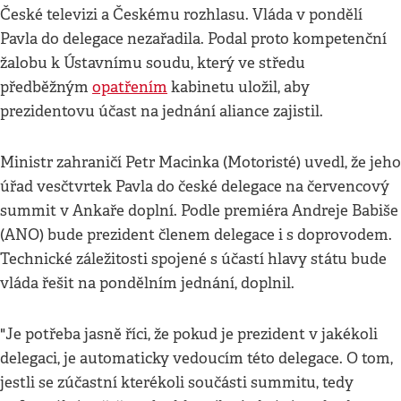
České televizi a Českému rozhlasu. Vláda v pondělí
Pavla do delegace nezařadila. Podal proto kompetenční
žalobu k Ústavnímu soudu, který ve středu
předběžným
opatřením
kabinetu uložil, aby
prezidentovu účast na jednání aliance zajistil.
Ministr zahraničí Petr Macinka (Motoristé) uvedl, že jeho
úřad vesčtvrtek Pavla do české delegace na červencový
summit v Ankaře doplní. Podle premiéra Andreje Babiše
(ANO) bude prezident členem delegace i s doprovodem.
Technické záležitosti spojené s účastí hlavy státu bude
vláda řešit na pondělním jednání, doplnil.
"Je potřeba jasně říci, že pokud je prezident v jakékoli
delegaci, je automaticky vedoucím této delegace. O tom,
jestli se zúčastní kterékoli součásti summitu, tedy