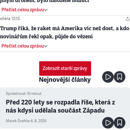
jiným dronem, bylo naložené municí
Přečíst celou zprávu
včera 12:15
Trump říká, že raket má Amerika víc než dost, a kdo
novinářům řekl opak, půjde do vězení
Přečíst celou zprávu
Zobrazit starší zprávy
Nejnovější články
Společnost
•
10
minut
Před 220 lety se rozpadla říše, která z
nás kdysi udělala součást Západu
Marek Švehla
•
6. 8. 2026