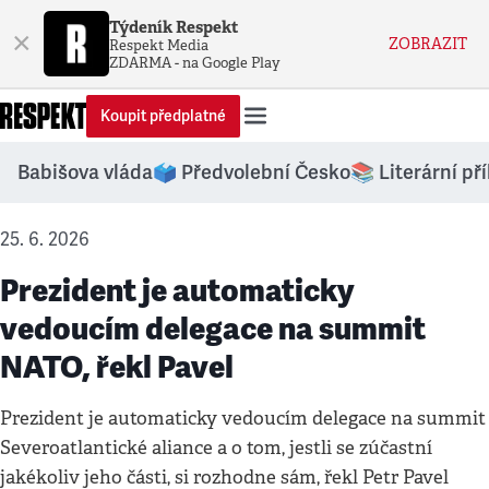
Týdeník Respekt
×
ZOBRAZIT
Respekt Media
ZDARMA - na Google Play
Koupit předplatné
Babišova vláda
🗳️ Předvolební Česko
📚 Literární př
25. 6. 2026
Prezident je automaticky
vedoucím delegace na summit
NATO, řekl Pavel
Prezident je automaticky vedoucím delegace na summit
Severoatlantické aliance a o tom, jestli se zúčastní
jakékoliv jeho části, si rozhodne sám, řekl Petr Pavel