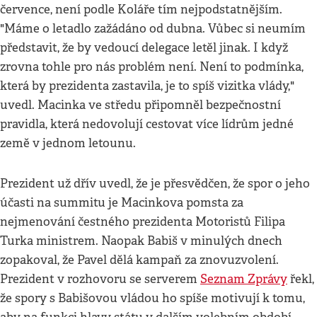
července, není podle Koláře tím nejpodstatnějším.
"Máme o letadlo zažádáno od dubna. Vůbec si neumím
představit, že by vedoucí delegace letěl jinak. I když
zrovna tohle pro nás problém není. Není to podmínka,
která by prezidenta zastavila, je to spíš vizitka vlády,"
uvedl. Macinka ve středu připomněl bezpečnostní
pravidla, která nedovolují cestovat více lídrům jedné
země v jednom letounu.
Prezident už dřív uvedl, že je přesvědčen, že spor o jeho
účasti na summitu je Macinkova pomsta za
nejmenování čestného prezidenta Motoristů Filipa
Turka ministrem. Naopak Babiš v minulých dnech
zopakoval, že Pavel dělá kampaň za znovuzvolení.
Prezident v rozhovoru se serverem
Seznam Zprávy
řekl,
že spory s Babišovou vládou ho spíše motivují k tomu,