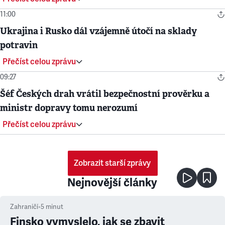
11:00
Ukrajina i Rusko dál vzájemně útočí na sklady
potravin
Přečíst celou zprávu
09:27
Šéf Českých drah vrátil bezpečnostní prověrku a
ministr dopravy tomu nerozumí
Přečíst celou zprávu
Zobrazit starší zprávy
Nejnovější články
Zahraničí
•
5
minut
Finsko vymyslelo, jak se zbavit