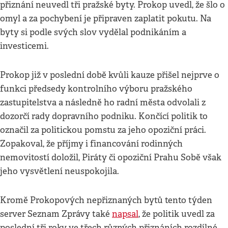
přiznání neuvedl tři pražské byty. Prokop uvedl, že šlo o
omyl a za pochybení je připraven zaplatit pokutu. Na
byty si podle svých slov vydělal podnikáním a
investicemi.
Prokop již v poslední době kvůli kauze přišel nejprve o
funkci předsedy kontrolního výboru pražského
zastupitelstva a následně ho radní města odvolali z
dozorčí rady dopravního podniku. Končící politik to
označil za politickou pomstu za jeho opoziční práci.
Zopakoval, že příjmy i financování rodinných
nemovitostí doložil, Piráty či opoziční Prahu Sobě však
jeho vysvětlení neuspokojila.
Kromě Prokopových nepřiznaných bytů tento týden
server Seznam Zprávy také
napsal
, že politik uvedl za
poslední tři roky ve třech různých přiznáních rozdílné