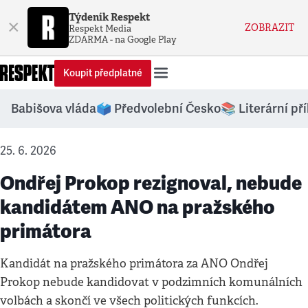
Týdeník Respekt
×
ZOBRAZIT
Respekt Media
ZDARMA - na Google Play
Koupit předplatné
Babišova vláda
🗳️ Předvolební Česko
📚 Literární př
25. 6. 2026
Ondřej Prokop rezignoval, nebude
kandidátem ANO na pražského
primátora
Kandidát na pražského primátora za ANO Ondřej
Prokop nebude kandidovat v podzimních komunálních
volbách a skončí ve všech politických funkcích.