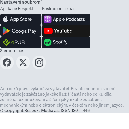
Nastavení soukromí
Aplikace Respekt
Poslouchejte nás
Sledujte nás
Autorská práva vykonává vydavatel. Bez písemného svolení
vydavatele je zakázáno jakékoli užití částí nebo celku díla,
zejména rozmnožování a šíření jakýmkoli způsobem,
mechanickým nebo elektronickým, v českém nebo jiném jazyce.
© Copyright Respekt Media a.s. ISSN 1801-1446