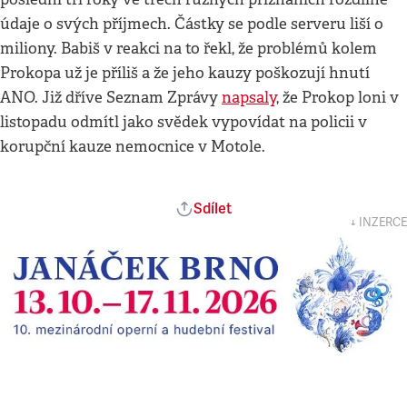
údaje o svých příjmech. Částky se podle serveru liší o
miliony. Babiš v reakci na to řekl, že problémů kolem
Prokopa už je příliš a že jeho kauzy poškozují hnutí
ANO. Již dříve Seznam Zprávy
napsaly
, že Prokop loni v
listopadu odmítl jako svědek vypovídat na policii v
korupční kauze nemocnice v Motole.
Sdílet
↓ INZERCE