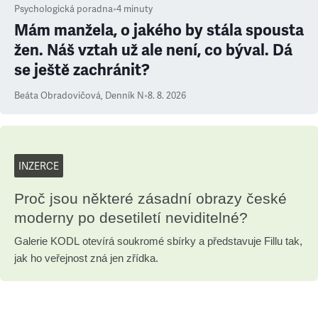
Psychologická poradna
•
4
minuty
Mám manžela, o jakého by stála spousta
žen. Náš vztah už ale není, co býval. Dá
se ještě zachránit?
Beáta Obradovičová
,
Denník N
•
8. 8. 2026
INZERCE
Proč jsou některé zásadní obrazy české
moderny po desetiletí neviditelné?
Galerie KODL otevírá soukromé sbírky a představuje Fillu tak,
jak ho veřejnost zná jen zřídka.