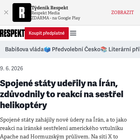
Týdeník Respekt
×
ZOBRAZIT
Respekt Media
ZDARMA - na Google Play
Koupit předplatné
Babišova vláda
🗳️ Předvolební Česko
📚 Literární př
9. 6. 2026
Spojené státy udeřily na Írán,
zdůvodnily to reakcí na sestřel
helikoptéry
Spojené státy zahájily nové údery na Írán, a to jako
reakci na íránské sestřelení amerického vrtulníku
Apache nad Hormuzským průlivem. Na síti X to