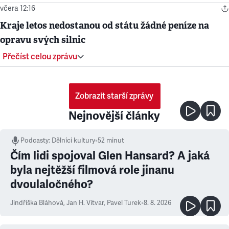
včera 12:16
Kraje letos nedostanou od státu žádné peníze na
opravu svých silnic
Přečíst celou zprávu
Zobrazit starší zprávy
Nejnovější články
Podcasty
:
Dělníci kultury
•
52 minut
Čím lidi spojoval Glen Hansard? A jaká
byla nejtěžší filmová role jinanu
dvoulaločného?
Jindřiška Bláhová
,
Jan H. Vitvar
,
Pavel Turek
•
8. 8. 2026