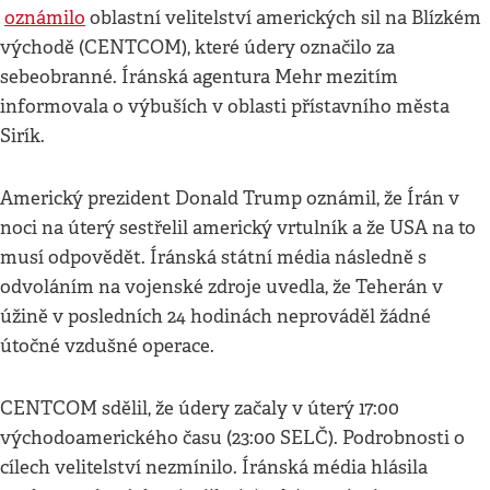
oznámilo
oblastní velitelství amerických sil na Blízkém
východě (CENTCOM), které údery označilo za
sebeobranné. Íránská agentura Mehr mezitím
informovala o výbuších v oblasti přístavního města
Sirík.
Americký prezident Donald Trump oznámil, že Írán v
noci na úterý sestřelil americký vrtulník a že USA na to
musí odpovědět. Íránská státní média následně s
odvoláním na vojenské zdroje uvedla, že Teherán v
úžině v posledních 24 hodinách neprováděl žádné
útočné vzdušné operace.
CENTCOM sdělil, že údery začaly v úterý 17:00
východoamerického času (23:00 SELČ). Podrobnosti o
cílech velitelství nezmínilo. Íránská média hlásila