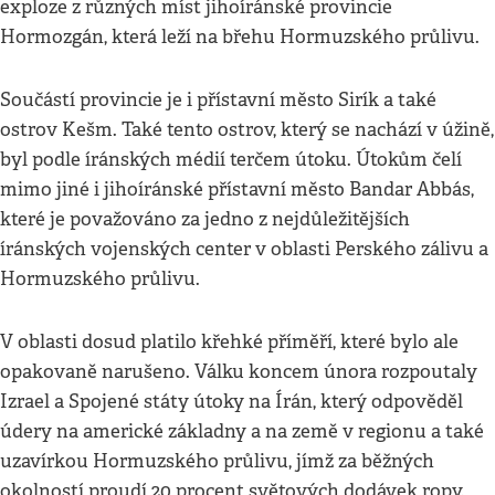
exploze z různých míst jihoíránské provincie
Hormozgán, která leží na břehu Hormuzského průlivu.
Součástí provincie je i přístavní město Sirík a také
ostrov Kešm. Také tento ostrov, který se nachází v úžině,
byl podle íránských médií terčem útoku. Útokům čelí
mimo jiné i jihoíránské přístavní město Bandar Abbás,
které je považováno za jedno z nejdůležitějších
íránských vojenských center v oblasti Perského zálivu a
Hormuzského průlivu.
V oblasti dosud platilo křehké příměří, které bylo ale
opakovaně narušeno. Válku koncem února rozpoutaly
Izrael a Spojené státy útoky na Írán, který odpověděl
údery na americké základny a na země v regionu a také
uzavírkou Hormuzského průlivu, jímž za běžných
okolností proudí 20 procent světových dodávek ropy.