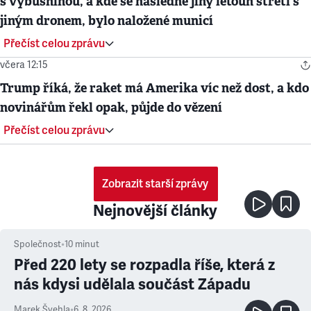
s výbušninou, a kde se následně jiný letoun střetl s
jiným dronem, bylo naložené municí
Přečíst celou zprávu
včera 12:15
Trump říká, že raket má Amerika víc než dost, a kdo
novinářům řekl opak, půjde do vězení
Přečíst celou zprávu
Zobrazit starší zprávy
Nejnovější články
Společnost
•
10
minut
Před 220 lety se rozpadla říše, která z
nás kdysi udělala součást Západu
Marek Švehla
•
6. 8. 2026