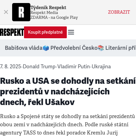
Týdeník Respekt
×
ZOBRAZIT
Respekt Media
ZDARMA - na Google Play
Koupit předplatné
Babišova vláda
🗳️ Předvolební Česko
📚 Literární př
7. 8. 2025
Donald Trump
Vladimir Putin
Ukrajina
•
•
•
Rusko a USA se dohodly na setkání
prezidentů v nadcházejících
dnech, řekl Ušakov
Rusko a Spojené státy se dohodly na setkání prezidentů
obou zemí v nadcházejících dnech. Podle ruské státní
agentury TASS to dnes řekl poradce Kremlu Jurij