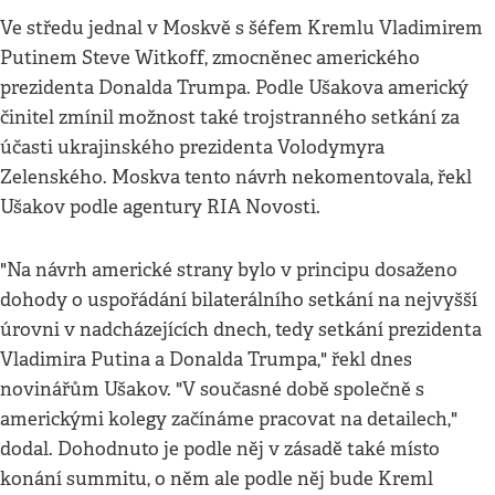
Ve středu jednal v Moskvě s šéfem Kremlu Vladimirem
Putinem Steve Witkoff, zmocněnec amerického
prezidenta Donalda Trumpa. Podle Ušakova americký
činitel zmínil možnost také trojstranného setkání za
účasti ukrajinského prezidenta Volodymyra
Zelenského. Moskva tento návrh nekomentovala, řekl
Ušakov podle agentury RIA Novosti.
"Na návrh americké strany bylo v principu dosaženo
dohody o uspořádání bilaterálního setkání na nejvyšší
úrovni v nadcházejících dnech, tedy setkání prezidenta
Vladimira Putina a Donalda Trumpa," řekl dnes
novinářům Ušakov. "V současné době společně s
americkými kolegy začínáme pracovat na detailech,"
dodal. Dohodnuto je podle něj v zásadě také místo
konání summitu, o něm ale podle něj bude Kreml