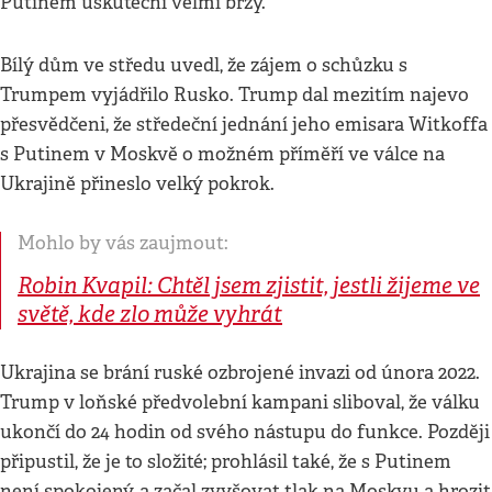
Putinem uskuteční velmi brzy.
Bílý dům ve středu uvedl, že zájem o schůzku s
Trumpem vyjádřilo Rusko. Trump dal mezitím najevo
přesvědčeni, že středeční jednání jeho emisara Witkoffa
s Putinem v Moskvě o možném příměří ve válce na
Ukrajině přineslo velký pokrok.
Mohlo by vás zaujmout:
Robin Kvapil: Chtěl jsem zjistit, jestli žijeme ve
světě, kde zlo může vyhrát
Ukrajina se brání ruské ozbrojené invazi od února 2022.
Trump v loňské předvolební kampani sliboval, že válku
ukončí do 24 hodin od svého nástupu do funkce. Později
připustil, že je to složité; prohlásil také, že s Putinem
není spokojený, a začal zvyšovat tlak na Moskvu a hrozit