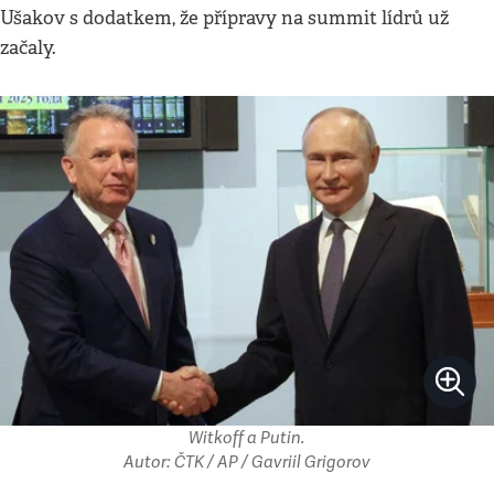
Ušakov s dodatkem, že přípravy na summit lídrů už
začaly.
Witkoff a Putin.
Autor: ČTK / AP / Gavriil Grigorov