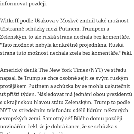
informovat později.
Witkoff podle Ušakova v Moskvě zmínil také možnost
třístranné schůzky mezi Putinem, Trumpem a
Zelenským, to ale ruská strana nechala bez komentáře.
"Tato možnost nebyla konkrétně projednána. Ruská
strana tuto možnost nechala zcela bez komentáře," řekl.
Americký deník The New York Times (NYT) ve středu
napsal, že Trump se chce osobně sejít se svým ruským
protějškem Putinem a schůzka by se mohla uskutečnit
už příští týden. Následovat má jednání obou prezidentů
s ukrajinskou hlavou státu Zelenským. Trump to podle
NYT ve středečním telefonátu sdělil lídrům některých
evropských zemí. Samotný šéf Bílého domu později
novinářům řekl, že je dobrá šance, že se schůzka s