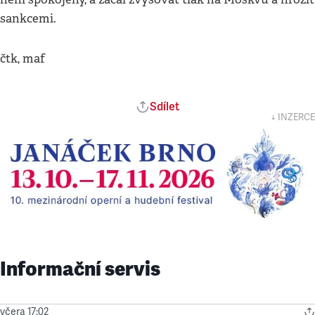
sankcemi.
čtk, maf
Sdílet
↓ INZERCE
Informační servis
včera 17:02