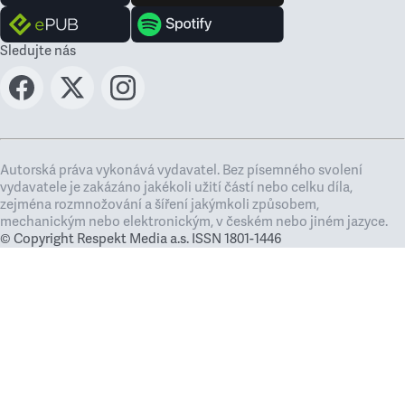
Sledujte nás
Autorská práva vykonává vydavatel. Bez písemného svolení
vydavatele je zakázáno jakékoli užití částí nebo celku díla,
zejména rozmnožování a šíření jakýmkoli způsobem,
mechanickým nebo elektronickým, v českém nebo jiném jazyce.
© Copyright Respekt Media a.s. ISSN 1801-1446