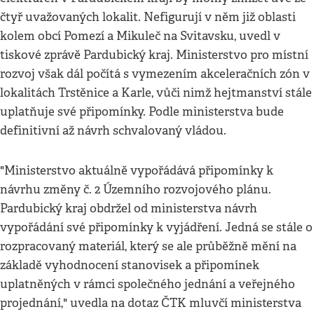
čtyř uvažovaných lokalit. Nefigurují v něm již oblasti
kolem obcí Pomezí a Mikuleč na Svitavsku, uvedl v
tiskové zprávě Pardubický kraj. Ministerstvo pro místní
rozvoj však dál počítá s vymezením akceleračních zón v
lokalitách Trstěnice a Karle, vůči nimž hejtmanství stále
uplatňuje své připomínky. Podle ministerstva bude
definitivní až návrh schvalovaný vládou.
"Ministerstvo aktuálně vypořádává připomínky k
návrhu změny č. 2 Územního rozvojového plánu.
Pardubický kraj obdržel od ministerstva návrh
vypořádání své připomínky k vyjádření. Jedná se stále o
rozpracovaný materiál, který se ale průběžně mění na
základě vyhodnocení stanovisek a připomínek
uplatněných v rámci společného jednání a veřejného
projednání," uvedla na dotaz ČTK mluvčí ministerstva