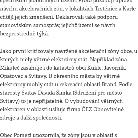
specifikům jednotlivých území. Proto požadují úpravu
návrhu akceleračních zón, v lokalitách Trstěnice a Karle
chtějí jejich zmenšení. Deklarovali také podporu
stanoviskům samospráv, jejichž území se návrh
bezprostředně týká.
Jako první kritizovaly navržené akcelerační zóny obce, u
kterých měly větrné elektrárny stát. Například zóna
Mikuleč zasahuje i do katastrů obcí Kukle, Javorník,
Opatovec a Svitavy. U okresního města by větrné
elektrárny mohly stát u rekreační oblasti Brand. Podle
starosty Svitav Davida Šimka (Sdružení pro město
Svitavy) to je nepřijatelné. O vybudování větrných
elektráren v oblasti usiluje firma ČEZ Obnovitelné
zdroje a další společnosti.
Obec Pomezí upozornila, že zóny jsou v oblasti s