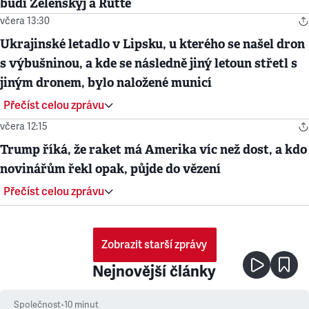
budí Zelenskyj a Rutte
včera 13:30
Ukrajinské letadlo v Lipsku, u kterého se našel dron
s výbušninou, a kde se následně jiný letoun střetl s
jiným dronem, bylo naložené municí
Přečíst celou zprávu
včera 12:15
Trump říká, že raket má Amerika víc než dost, a kdo
novinářům řekl opak, půjde do vězení
Přečíst celou zprávu
Zobrazit starší zprávy
Nejnovější články
Společnost
•
10
minut