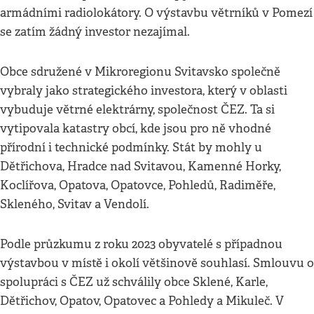
armádními radiolokátory. O výstavbu větrníků v Pomezí
se zatím žádný investor nezajímal.
Obce sdružené v Mikroregionu Svitavsko společně
vybraly jako strategického investora, který v oblasti
vybuduje větrné elektrárny, společnost ČEZ. Ta si
vytipovala katastry obcí, kde jsou pro ně vhodné
přírodní i technické podmínky. Stát by mohly u
Dětřichova, Hradce nad Svitavou, Kamenné Horky,
Koclířova, Opatova, Opatovce, Pohledů, Radiměře,
Skleného, Svitav a Vendolí.
Podle průzkumu z roku 2023 obyvatelé s případnou
výstavbou v místě i okolí většinově souhlasí. Smlouvu o
spolupráci s ČEZ už schválily obce Sklené, Karle,
Dětřichov, Opatov, Opatovec a Pohledy a Mikuleč. V