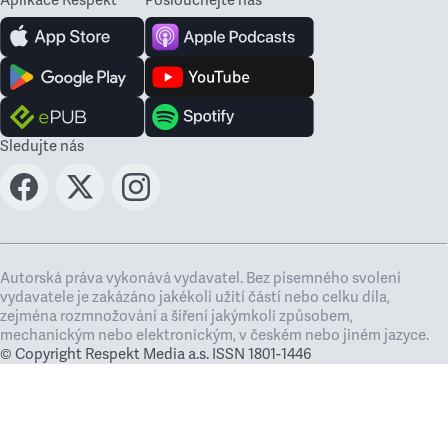
Aplikace Respekt
Poslouchejte nás
Sledujte nás
Autorská práva vykonává vydavatel. Bez písemného svolení
vydavatele je zakázáno jakékoli užití částí nebo celku díla,
zejména rozmnožování a šíření jakýmkoli způsobem,
mechanickým nebo elektronickým, v českém nebo jiném jazyce.
© Copyright Respekt Media a.s. ISSN 1801-1446