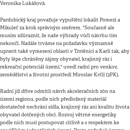
Veronika Lukášová.
Pardubický kraj považuje vypuštění lokalit Pomezí a
Mikuleč za krok správným směrem. "Současně ale
musím zdůraznit, že naše výhrady vůči návrhu tím
nekončí. Nadále trváme na požadavku významně
upravit také vymezení oblastí v Trstěnici a Karli tak, aby
byly lépe chráněny zájmy obyvatel, krajinný ráz i
rekreační potenciál území," uvedl radní pro venkov,
zemědělství a životní prostředí Miroslav Krčil (3PK).
Radní již dříve odmítli návrh akceleračních zón na
území regionu, podle nich předložený materiál
dostatečně nechrání sídla, krajinný ráz ani kvalitu života
obyvatel dotčených obcí. Rozvoj větrné energetiky
podle nich musí postupovat citlivě a s respektem ke