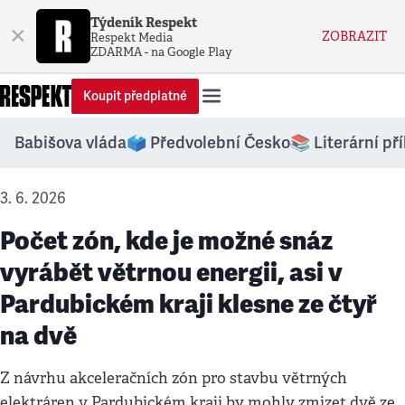
Týdeník Respekt
×
ZOBRAZIT
Respekt Media
ZDARMA - na Google Play
Koupit předplatné
Babišova vláda
🗳️ Předvolební Česko
📚 Literární př
3. 6. 2026
Počet zón, kde je možné snáz
vyrábět větrnou energii, asi v
Pardubickém kraji klesne ze čtyř
na dvě
Z návrhu akceleračních zón pro stavbu větrných
elektráren v Pardubickém kraji by mohly zmizet dvě ze