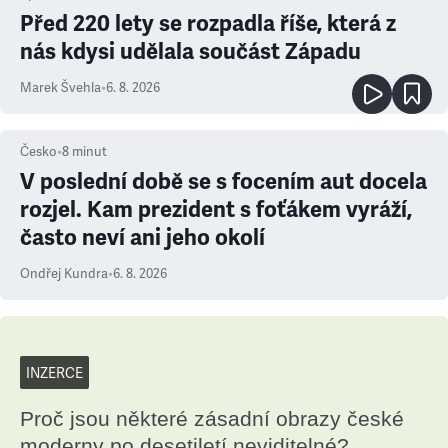
Před 220 lety se rozpadla říše, která z
nás kdysi udělala součást Západu
Marek Švehla
•
6. 8. 2026
Česko
•
8
minut
V poslední době se s focením aut docela
rozjel. Kam prezident s foťákem vyráží,
často neví ani jeho okolí
Ondřej Kundra
•
6. 8. 2026
INZERCE
Proč jsou některé zásadní obrazy české
moderny po desetiletí neviditelné?