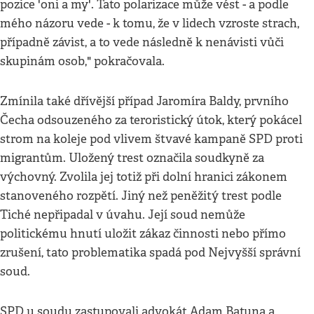
pozice 'oni a my'. Tato polarizace může vést - a podle
mého názoru vede - k tomu, že v lidech vzroste strach,
případně závist, a to vede následně k nenávisti vůči
skupinám osob," pokračovala.
Zmínila také dřívější případ Jaromíra Baldy, prvního
Čecha odsouzeného za teroristický útok, který pokácel
strom na koleje pod vlivem štvavé kampaně SPD proti
migrantům. Uložený trest označila soudkyně za
výchovný. Zvolila jej totiž při dolní hranici zákonem
stanoveného rozpětí. Jiný než peněžitý trest podle
Tiché nepřipadal v úvahu. Její soud nemůže
politickému hnutí uložit zákaz činnosti nebo přímo
zrušení, tato problematika spadá pod Nejvyšší správní
soud.
SPD u soudu zastupovali advokát Adam Batuna a