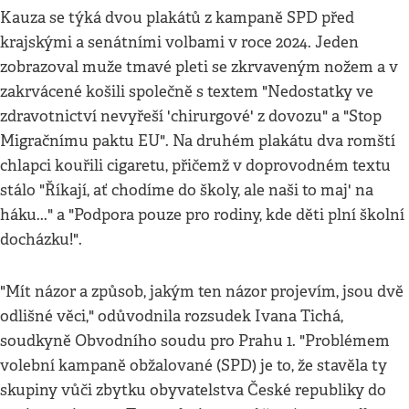
Kauza se týká dvou plakátů z kampaně SPD před
krajskými a senátními volbami v roce 2024. Jeden
zobrazoval muže tmavé pleti se zkrvaveným nožem a v
zakrvácené košili společně s textem "Nedostatky ve
zdravotnictví nevyřeší 'chirurgové' z dovozu" a "Stop
Migračnímu paktu EU". Na druhém plakátu dva romští
chlapci kouřili cigaretu, přičemž v doprovodném textu
stálo "Říkají, ať chodíme do školy, ale naši to maj' na
háku..." a "Podpora pouze pro rodiny, kde děti plní školní
docházku!".
"Mít názor a způsob, jakým ten názor projevím, jsou dvě
odlišné věci," odůvodnila rozsudek Ivana Tichá,
soudkyně Obvodního soudu pro Prahu 1. "Problémem
volební kampaně obžalované (SPD) je to, že stavěla ty
skupiny vůči zbytku obyvatelstva České republiky do