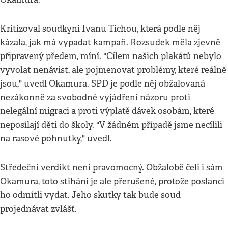
Kritizoval soudkyni Ivanu Tichou, která podle něj
kázala, jak má vypadat kampaň. Rozsudek měla zjevně
připravený předem, míní. "Cílem našich plakátů nebylo
vyvolat nenávist, ale pojmenovat problémy, které reálně
jsou," uvedl Okamura. SPD je podle něj obžalovaná
nezákonně za svobodné vyjádření názoru proti
nelegální migraci a proti výplatě dávek osobám, které
neposílají děti do školy. "V žádném případě jsme necílili
na rasové pohnutky," uvedl.
Středeční verdikt není pravomocný. Obžalobě čelí i sám
Okamura, toto stíhání je ale přerušené, protože poslanci
ho odmítli vydat. Jeho skutky tak bude soud
projednávat zvlášť.