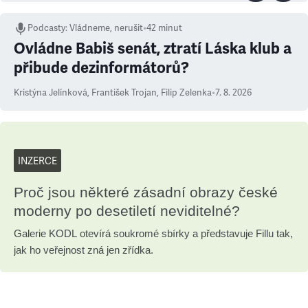
Podcasty
:
Vládneme, nerušit
•
42 minut
Ovládne Babiš senát, ztratí Láska klub a
přibude dezinformátorů?
Kristýna Jelínková
,
František Trojan
,
Filip Zelenka
•
7. 8. 2026
INZERCE
Proč jsou některé zásadní obrazy české
moderny po desetiletí neviditelné?
Galerie KODL otevírá soukromé sbírky a představuje Fillu tak,
jak ho veřejnost zná jen zřídka.