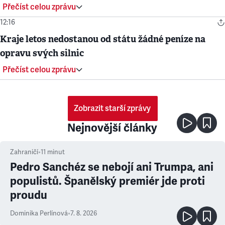
Přečíst celou zprávu
12:16
Kraje letos nedostanou od státu žádné peníze na
opravu svých silnic
Přečíst celou zprávu
Zobrazit starší zprávy
Nejnovější články
Zahraničí
•
11
minut
Pedro Sanchéz se nebojí ani Trumpa, ani
populistů. Španělský premiér jde proti
proudu
Dominika Perlínová
•
7. 8. 2026