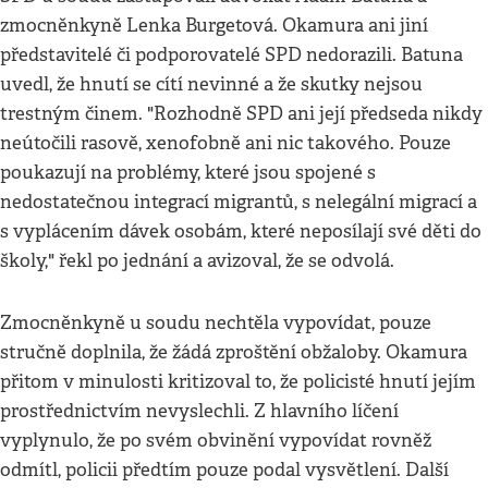
zmocněnkyně Lenka Burgetová. Okamura ani jiní
představitelé či podporovatelé SPD nedorazili. Batuna
uvedl, že hnutí se cítí nevinné a že skutky nejsou
trestným činem. "Rozhodně SPD ani její předseda nikdy
neútočili rasově, xenofobně ani nic takového. Pouze
poukazují na problémy, které jsou spojené s
nedostatečnou integrací migrantů, s nelegální migrací a
s vyplácením dávek osobám, které neposílají své děti do
školy," řekl po jednání a avizoval, že se odvolá.
Zmocněnkyně u soudu nechtěla vypovídat, pouze
stručně doplnila, že žádá zproštění obžaloby. Okamura
přitom v minulosti kritizoval to, že policisté hnutí jejím
prostřednictvím nevyslechli. Z hlavního líčení
vyplynulo, že po svém obvinění vypovídat rovněž
odmítl, policii předtím pouze podal vysvětlení. Další