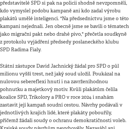
představitelé SPD si pak na policii shodně nevzpomněli,
kdo vymyslel podobu kampaně ani kdo zadal výrobu
plakátů umělé inteligenci. "Na předsednictvu jsme o této
kampani nejednali. Jen obecně jsme se bavili o tématech
jako migrační pakt nebo drahé pivo," přečetla soudkyně
z protokolu vyjádření předsedy poslaneckého klubu
SPD Radima Fialy.
Státní zástupce David Jachnický žádal pro SPD o půl
milionu vyšší trest, než jaký soud uložil. Poukázal na
nulovou sebereflexi hnutí i na zavrženíhodnou
pohnutku a majetkový motiv. Kvůli plakátům čelila
koalice SPD, Trikolory a PRO v roce 2024 i snahám
zastavit její kampaň soudní cestou. Návrhy podávali v
jednotlivých krajích lidé, které plakáty pobouřily,
přičemž žádali soudy o ochranu demokratičnosti voleb.
Krajské soudy návrhům nevyhověly. Nezasáhl ani