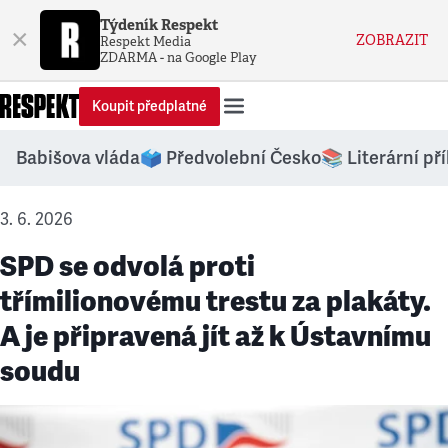
Týdeník Respekt
×
ZOBRAZIT
Respekt Media
ZDARMA - na Google Play
Koupit předplatné
Babišova vláda
🗳️ Předvolební Česko
📚 Literární př
3. 6. 2026
SPD se odvolá proti
třímilionovému trestu za plakáty.
A je připravená jít až k Ústavnímu
soudu