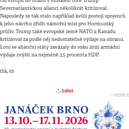
Od vstupu do úřadu v loňském roce Trump
Severoatlantickou alianci několikrát kritizoval.
Naposledy se tak stalo například kvůli postojí spojenců
k jeho návrhu zřídit námořní misi pro Hormuzský
průliv. Trump také evropské země NATO a Kanadu
kritizoval za podle něj nedostatečné výdaje na obranu.
Loni se alianční státy zavázaly do roku 2035 armádní
výdaje zvýšit na nejméně 3,5 procenta HDP.
čtk, tb
Sdílet
↓ INZERCE