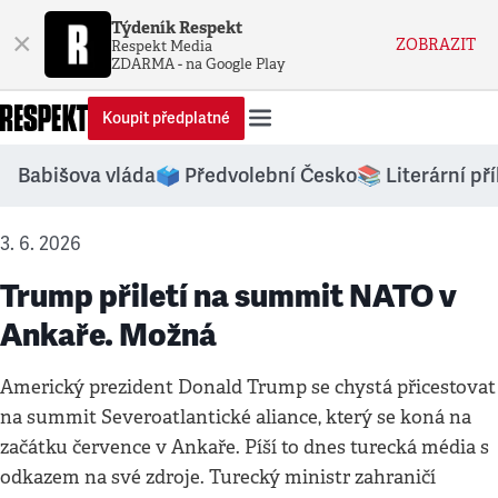
Týdeník Respekt
×
ZOBRAZIT
Respekt Media
ZDARMA - na Google Play
Koupit předplatné
Babišova vláda
🗳️ Předvolební Česko
📚 Literární př
3. 6. 2026
Trump přiletí na summit NATO v
Ankaře. Možná
Americký prezident Donald Trump se chystá přicestovat
na summit Severoatlantické aliance, který se koná na
začátku července v Ankaře. Píší to dnes turecká média s
odkazem na své zdroje. Turecký ministr zahraničí