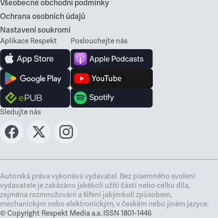
Všeobecné obchodní podmínky
Ochrana osobních údajů
Nastavení soukromí
Aplikace Respekt
Poslouchejte nás
Sledujte nás
Autorská práva vykonává vydavatel. Bez písemného svolení
vydavatele je zakázáno jakékoli užití částí nebo celku díla,
zejména rozmnožování a šíření jakýmkoli způsobem,
mechanickým nebo elektronickým, v českém nebo jiném jazyce.
© Copyright Respekt Media a.s. ISSN 1801-1446