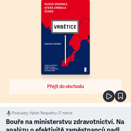
Přejít do obchodu
Podcasty
:
Výtah Respektu
•
17 minut
Bouře na ministerstvu zdravotnictví. Na
analýzu o efektivitě zaměstnanců padl