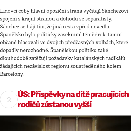
Lidovci coby hlavní opoziční strana vyčítají Sánchezovi
spojení s krajní stranou a dohodu se separatisty.
Sánchez se hájí tím, že jiná cesta vpřed nevedla.
Španělsko bylo politicky zaseknuté téměř rok; tamní
občané hlasovali ve dvojích předčasných volbách, které
dopadly nerozhodně. Španělskou politiku také
dlouhodobě zatěžují požadavky katalánských radikálů
žádajících nezávislost regionu soustředěného kolem
Barcelony.
ÚS: Příspěvky na dítě pracujících
rodičů zůstanou vyšší