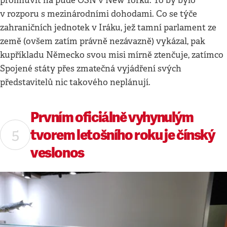
promluvit na půdě OSN v New Yorku. To by bylo
v rozporu s mezinárodními dohodami. Co se týče
zahraničních jednotek v Iráku, jež tamní parlament ze
země (ovšem zatím právně nezávazně) vykázal, pak
kupříkladu Německo svou misi mírně ztenčuje, zatímco
Spojené státy přes zmatečná vyjádření svých
představitelů nic takového neplánují.
Prvním oficiálně vyhynulým
tvorem letošního roku je čínský
veslonos