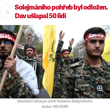
Solejmáního pohřeb byl odložen.
Dav ušlapal 50 lidí
Smuteční akce po smrti Kásema Solejmáního
Autor: REUTERS