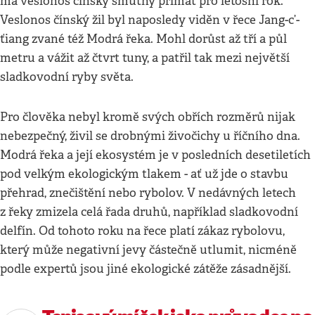
má veslonos čínský smutný primát pro letošní rok.
Veslonos čínský žil byl naposledy viděn v řece Jang-c’-
ťiang zvané též Modrá řeka. Mohl dorůst až tří a půl
metru a vážit až čtvrt tuny, a patřil tak mezi největší
sladkovodní ryby světa.
Pro člověka nebyl kromě svých obřích rozměrů nijak
nebezpečný, živil se drobnými živočichy u říčního dna.
Modrá řeka a její ekosystém je v posledních desetiletích
pod velkým ekologickým tlakem - ať už jde o stavbu
přehrad, znečištění nebo rybolov. V nedávných letech
z řeky zmizela celá řada druhů, například sladkovodní
delfín. Od tohoto roku na řece platí zákaz rybolovu,
který může negativní jevy částečně utlumit, nicméně
podle expertů jsou jiné ekologické zátěže zásadnější.