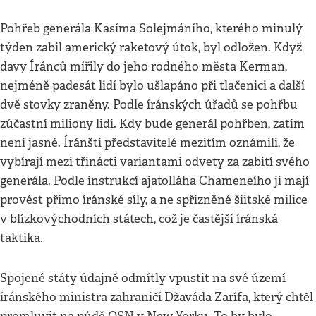
Pohřeb generála Kasíma Solejmáního, kterého minulý
týden zabil americký raketový útok, byl odložen. Když
davy Íránců mířily do jeho rodného města Kerman,
nejméně padesát lidí bylo ušlapáno při tlačenici a další
dvě stovky zraněny. Podle íránských úřadů se pohřbu
zúčastní miliony lidí. Kdy bude generál pohřben, zatím
není jasné. Íránští představitelé mezitím oznámili, že
vybírají mezi třinácti variantami odvety za zabití svého
generála. Podle instrukcí ajatolláha Chameneího ji mají
provést přímo íránské síly, a ne spřízněné šíitské milice
v blízkovýchodních státech, což je častější íránská
taktika.
Spojené státy údajně odmítly vpustit na své území
íránského ministra zahraničí Džaváda Zarífa, který chtěl