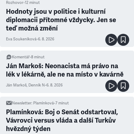
Rozhovor
•
12
minut
Hodnoty jsou v politice i kulturní
diplomacii přítomné vždycky. Jen se
teď možná změní
Eva Soukeníková
•
6. 8. 2026
Komentář
•
8
minut
Ján Markoš: Neonacista má právo na
lék v lékárně, ale ne na místo v kavárně
Ján Markoš
,
Denník N
•
6. 8. 2026
Newsletter
:
Plamínková
•
7
minut
Plamínková: Boj o Senát odstartoval,
Vávrovci versus vláda a další Turkův
hvězdný týden