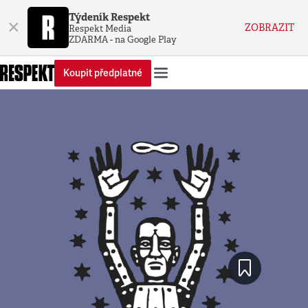
Týdeník Respekt
×
ZOBRAZIT
Respekt Media
ZDARMA - na Google Play
Koupit předplatné