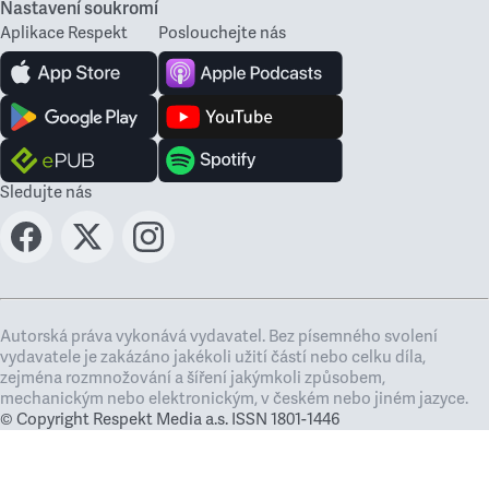
Nastavení soukromí
Aplikace Respekt
Poslouchejte nás
Sledujte nás
Autorská práva vykonává vydavatel. Bez písemného svolení
vydavatele je zakázáno jakékoli užití částí nebo celku díla,
zejména rozmnožování a šíření jakýmkoli způsobem,
mechanickým nebo elektronickým, v českém nebo jiném jazyce.
© Copyright Respekt Media a.s. ISSN 1801-1446