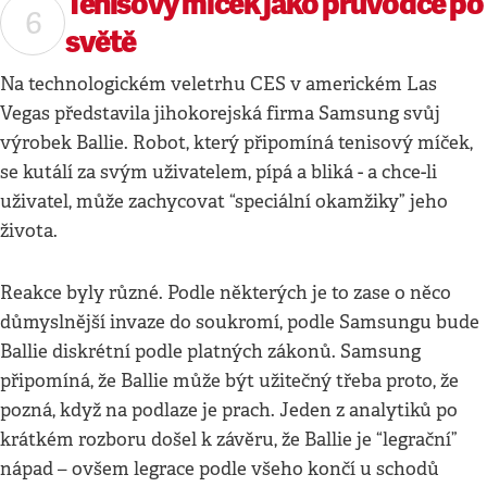
Tenisový míček jako průvodce po
světě
Na technologickém veletrhu CES v americkém Las
Vegas představila jihokorejská firma Samsung svůj
výrobek Ballie. Robot, který připomíná tenisový míček,
se kutálí za svým uživatelem, pípá a bliká - a chce-li
uživatel, může zachycovat “speciální okamžiky” jeho
života.
Reakce byly různé. Podle některých je to zase o něco
důmyslnější invaze do soukromí, podle Samsungu bude
Ballie diskrétní podle platných zákonů. Samsung
připomíná, že Ballie může být užitečný třeba proto, že
pozná, když na podlaze je prach. Jeden z analytiků po
krátkém rozboru došel k závěru, že Ballie je “legrační”
nápad – ovšem legrace podle všeho končí u schodů