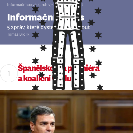
Informační servis (archiv)
•
7. 1. 2020
•
5
minut
Informační servis
5 zpráv, které byste neměli minout
Tomáš Brolík
Španělsko má premiéra
a koaliční vládu