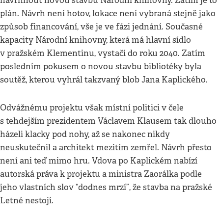
navrhnout novou stavbu Národní knihovny. Zatím je to
plán. Návrh není hotov, lokace není vybraná stejně jako
způsob financování, vše je ve fázi jednání. Současné
kapacity Národní knihovny, která má hlavní sídlo
v pražském Klementinu, vystačí do roku 2040. Zatím
posledním pokusem o novou stavbu bibliotéky byla
soutěž, kterou vyhrál takzvaný blob Jana Kaplického.
Odvážnému projektu však místní politici v čele
s tehdejším prezidentem Václavem Klausem tak dlouho
házeli klacky pod nohy, až se nakonec nikdy
neuskutečnil a architekt mezitím zemřel. Návrh přesto
není ani teď mimo hru. Vdova po Kaplickém nabízí
autorská práva k projektu a ministra Zaorálka podle
jeho vlastních slov “dodnes mrzí”, že stavba na pražské
Letné nestojí.