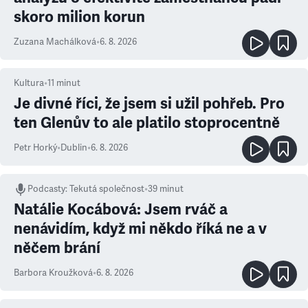
skoro milion korun
Zuzana Machálková
•
6. 8. 2026
Kultura
•
11
minut
Je divné říci, že jsem si užil pohřeb. Pro
ten Glenův to ale platilo stoprocentně
Petr Horký
•
Dublin
•
6. 8. 2026
Podcasty
:
Tekutá společnost
•
39 minut
Natálie Kocábová: Jsem rváč a
nenávidím, když mi někdo říká ne a v
něčem brání
Barbora Kroužková
•
6. 8. 2026