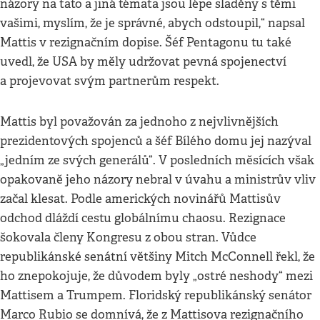
názory na tato a jiná témata jsou lépe sladěny s těmi
vašimi, myslím, že je správné, abych odstoupil,“ napsal
Mattis v rezignačním dopise. Šéf Pentagonu tu také
uvedl, že USA by měly udržovat pevná spojenectví
a projevovat svým partnerům respekt.
Mattis byl považován za jednoho z nejvlivnějších
prezidentových spojenců a šéf Bílého domu jej nazýval
„jedním ze svých generálů“. V posledních měsících však
opakovaně jeho názory nebral v úvahu a ministrův vliv
začal klesat. Podle amerických novinářů Mattisův
odchod dláždí cestu globálnímu chaosu. Rezignace
šokovala členy Kongresu z obou stran. Vůdce
republikánské senátní většiny Mitch McConnell řekl, že
ho znepokojuje, že důvodem byly „ostré neshody“ mezi
Mattisem a Trumpem. Floridský republikánský senátor
Marco Rubio se domnívá, že z Mattisova rezignačního