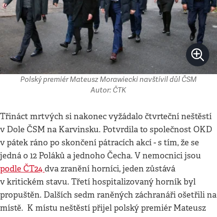
Polský premiér Mateusz Morawiecki navštívil důl ČSM
Autor: ČTK
Třináct mrtvých si nakonec vyžádalo čtvrteční neštěstí
v Dole ČSM na Karvinsku. Potvrdila to společnost OKD
v pátek ráno po skončení pátracích akcí - s tím, že se
jedná o 12 Poláků a jednoho Čecha. V nemocnici jsou
podle ČT24
dva zranění horníci, jeden zůstává
v kritickém stavu. Třetí hospitalizovaný horník byl
propuštěn. Dalších sedm raněných záchranáři ošetřili na
místě. K místu neštěstí přijel polský premiér Mateusz