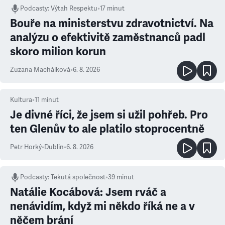
Podcasty
:
Výtah Respektu
•
17 minut
Bouře na ministerstvu zdravotnictví. Na
analýzu o efektivitě zaměstnanců padl
skoro milion korun
Zuzana Machálková
•
6. 8. 2026
Kultura
•
11
minut
Je divné říci, že jsem si užil pohřeb. Pro
ten Glenův to ale platilo stoprocentně
Petr Horký
•
Dublin
•
6. 8. 2026
Podcasty
:
Tekutá společnost
•
39 minut
Natálie Kocábová: Jsem rváč a
nenávidím, když mi někdo říká ne a v
něčem brání