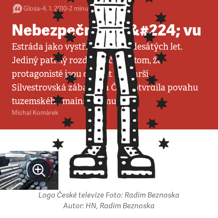
Glosa
•
4. 1. 2010
•
2
minuty
Nebezpečné déj&#224; vu
Estráda jako vystřižená z osmdesátých let.
Jediný patrný rozdíl spočívá v tom, že
protagonisté jsou o třicet let starší.
Silvestrovská zábava na ČT1 potvrdila povahu
tuzemského mainstreamu.
Michal Komárek
Logo České televize Foto: Radim Beznoska
Autor: HN, Radim Beznoska