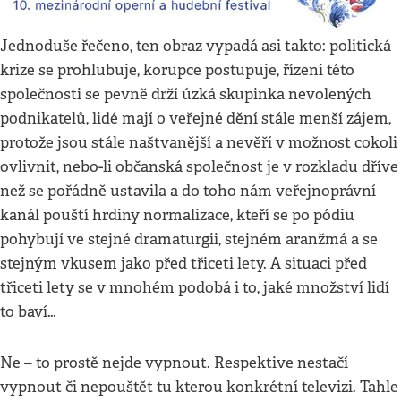
Jednoduše řečeno, ten obraz vypadá asi takto: politická
krize se prohlubuje, korupce postupuje, řízení této
společnosti se pevně drží úzká skupinka nevolených
podnikatelů, lidé mají o veřejné dění stále menší zájem,
protože jsou stále naštvanější a nevěří v možnost cokoli
ovlivnit, nebo-li občanská společnost je v rozkladu dříve
než se pořádně ustavila a do toho nám veřejnoprávní
kanál pouští hrdiny normalizace, kteří se po pódiu
pohybují ve stejné dramaturgii, stejném aranžmá a se
stejným vkusem jako před třiceti lety. A situaci před
třiceti lety se v mnohém podobá i to, jaké množství lidí
to baví…
Ne – to prostě nejde vypnout. Respektive nestačí
vypnout či nepouštět tu kterou konkrétní televizi. Tahle