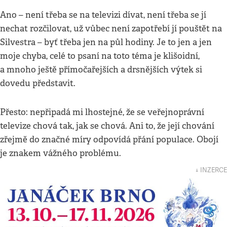
Ano – není třeba se na televizi dívat, není třeba se jí
nechat rozčilovat, už vůbec není zapotřebí jí pouštět na
Silvestra – byť třeba jen na půl hodiny. Je to jen a jen
moje chyba, celé to psaní na toto téma je klišoidní,
a mnoho ještě přímočařejších a drsnějších výtek si
dovedu představit.
Přesto: nepřipadá mi lhostejné, že se veřejnoprávní
televize chová tak, jak se chová. Ani to, že její chování
zřejmě do značné míry odpovídá přání populace. Obojí
je znakem vážného problému.
↓ INZERCE