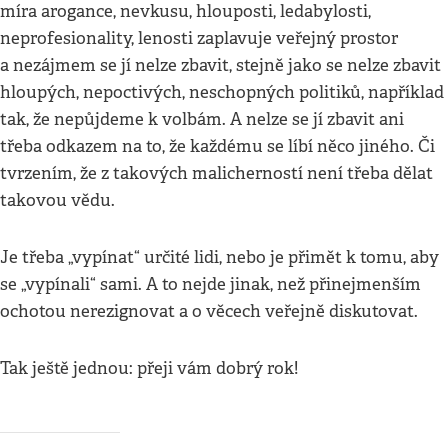
míra arogance, nevkusu, hlouposti, ledabylosti,
neprofesionality, lenosti zaplavuje veřejný prostor
a nezájmem se jí nelze zbavit, stejně jako se nelze zbavit
hloupých, nepoctivých, neschopných politiků, například
tak, že nepůjdeme k volbám. A nelze se jí zbavit ani
třeba odkazem na to, že každému se líbí něco jiného. Či
tvrzením, že z takových malicherností není třeba dělat
takovou vědu.
Je třeba „vypínat“ určité lidi, nebo je přimět k tomu, aby
se „vypínali“ sami. A to nejde jinak, než přinejmenším
ochotou nerezignovat a o věcech veřejně diskutovat.
Tak ještě jednou: přeji vám dobrý rok!