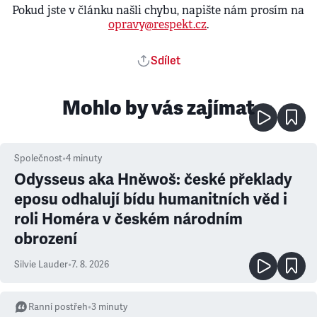
Pokud jste v článku našli chybu, napište nám prosím na
opravy@respekt.cz
.
Sdílet
Mohlo by vás zajímat
Společnost
•
4
minuty
Odysseus aka Hněwoš: české překlady
eposu odhalují bídu humanitních věd i
roli Homéra v českém národním
obrození
Silvie Lauder
•
7. 8. 2026
Ranní postřeh
•
3
minuty