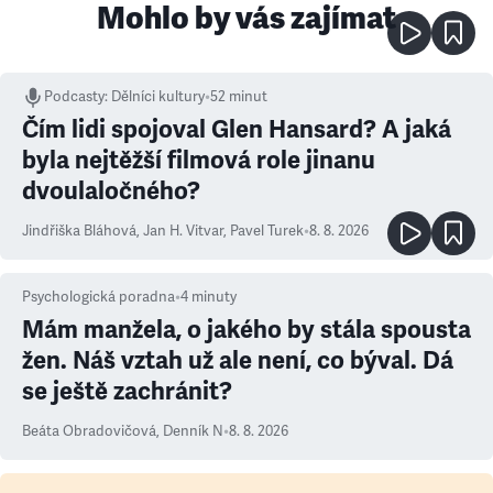
Mohlo by vás zajímat
Podcasty
:
Dělníci kultury
•
52 minut
Čím lidi spojoval Glen Hansard? A jaká
byla nejtěžší filmová role jinanu
dvoulaločného?
Jindřiška Bláhová
,
Jan H. Vitvar
,
Pavel Turek
•
8. 8. 2026
Psychologická poradna
•
4
minuty
Mám manžela, o jakého by stála spousta
žen. Náš vztah už ale není, co býval. Dá
se ještě zachránit?
Beáta Obradovičová
,
Denník N
•
8. 8. 2026