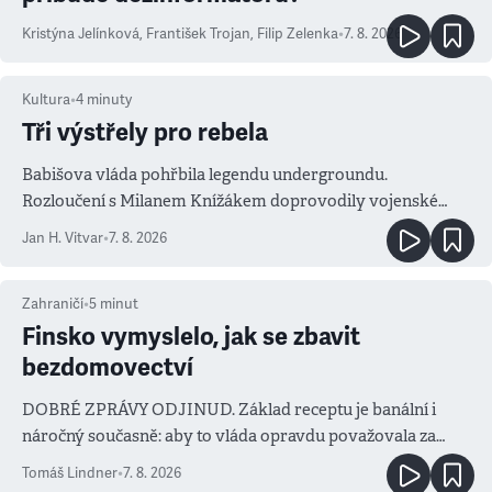
Kristýna Jelínková
,
František Trojan
,
Filip Zelenka
•
7. 8. 2026
Kultura
•
4
minuty
Tři výstřely pro rebela
Babišova vláda pohřbila legendu undergroundu.
Rozloučení s Milanem Knížákem doprovodily vojenské
salvy i kritika pokrokářů
Jan H. Vitvar
•
7. 8. 2026
Zahraničí
•
5
minut
Finsko vymyslelo, jak se zbavit
bezdomovectví
DOBRÉ ZPRÁVY ODJINUD. Základ receptu je banální i
náročný současně: aby to vláda opravdu považovala za
prioritu
Tomáš Lindner
•
7. 8. 2026