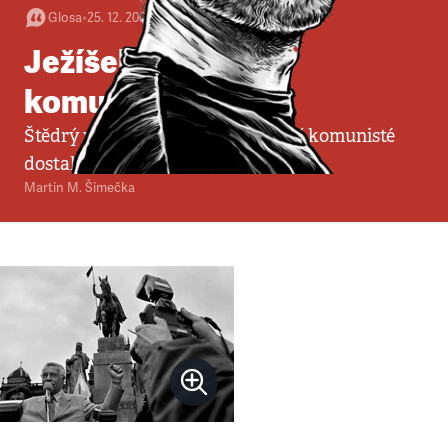
Glosa
•
25. 12. 2007
•
2
minuty
Ježíšek nadělil
komunistům
Štědrý večer byl až včera, ale čeští komunisté
dostali dárek už s předstihem.
Martin M. Šimečka