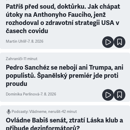
Patříš před soud, doktůrku. Jak chápat
útoky na Anthonyho Fauciho, jenž
rozhodoval o zdravotní strategii USA v
časech covidu
Martin Uhlíř
•
7. 8. 2026
Zahraničí
•
11
minut
Pedro Sanchéz se nebojí ani Trumpa, ani
populistů. Španělský premiér jde proti
proudu
Dominika Perlínová
•
7. 8. 2026
Podcasty
:
Vládneme, nerušit
•
42 minut
Ovládne Babiš senát, ztratí Láska klub a
přibude dezinformátorů?