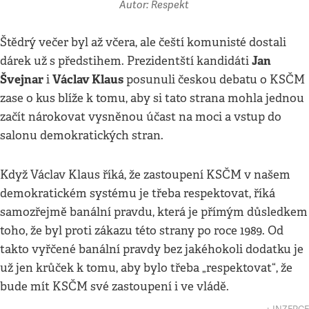
Autor: Respekt
Štědrý večer byl až včera, ale čeští komunisté dostali
Jan
dárek už s předstihem. Prezidentští kandidáti
Švejnar
Václav Klaus
i
posunuli českou debatu o KSČM
zase o kus blíže k tomu, aby si tato strana mohla jednou
začít nárokovat vysněnou účast na moci a vstup do
salonu demokratických stran.
Když Václav Klaus říká, že zastoupení KSČM v našem
demokratickém systému je třeba respektovat, říká
samozřejmě banální pravdu, která je přímým důsledkem
toho, že byl proti zákazu této strany po roce 1989. Od
takto vyřčené banální pravdy bez jakéhokoli dodatku je
už jen krůček k tomu, aby bylo třeba „respektovat“, že
bude mít KSČM své zastoupení i ve vládě.