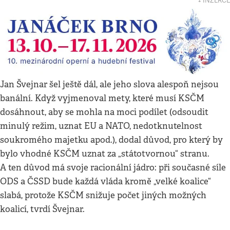
↓ INZERCE
Jan Švejnar šel ještě dál, ale jeho slova alespoň nejsou
banální. Když vyjmenoval mety, které musí KSČM
dosáhnout, aby se mohla na moci podílet (odsoudit
minulý režim, uznat EU a NATO, nedotknutelnost
soukromého majetku apod.), dodal důvod, pro který by
bylo vhodné KSČM uznat za „státotvornou“ stranu.
A ten důvod má svoje racionální jádro: při současné síle
ODS a ČSSD bude každá vláda kromě „velké koalice“
slabá, protože KSČM snižuje počet jiných možných
koalicí, tvrdí Švejnar.