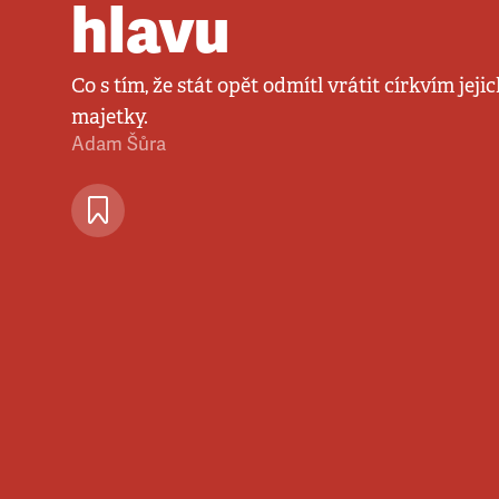
hlavu
Co s tím, že stát opět odmítl vrátit církvím jej
majetky.
Adam Šůra