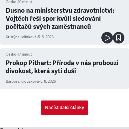
Česko
•
10
minut
Dusno na ministerstvu zdravotnictví:
Vojtěch řeší spor kvůli sledování
počítačů svých zaměstnanců
Kristýna Jelínková
•
5. 8. 2026
Česko
•
17
minut
Prokop Pithart: Příroda v nás probouzí
divokost, která sytí duši
Barbora Kroužková
•
5. 8. 2026
Načíst další články