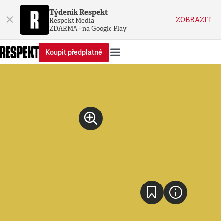
Týdeník Respekt
×
ZOBRAZIT
Respekt Media
ZDARMA - na Google Play
Koupit předplatné