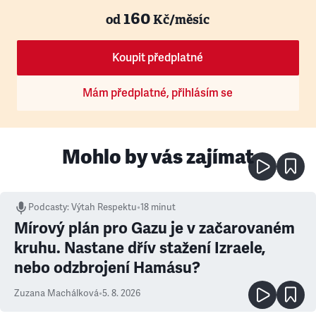
160
od
Kč/měsíc
Koupit předplatné
Mám předplatné, přihlásím se
Mohlo by vás zajímat
Podcasty
:
Výtah Respektu
•
18 minut
Mírový plán pro Gazu je v začarovaném
kruhu. Nastane dřív stažení Izraele,
nebo odzbrojení Hamásu?
Zuzana Machálková
•
5. 8. 2026