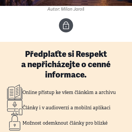
Autor: Milan Jaroš
Předplaťte si Respekt
a nepřicházejte o cenné
informace.
Online přístup ke všem článkům a archivu
Články i v audioverzi a mobilní aplikaci
Možnost odemknout články pro blízké