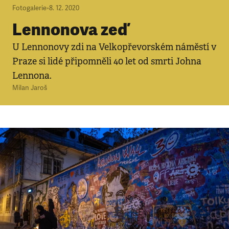
Fotogalerie
•
8. 12. 2020
Lennonova zeď
U Lennonovy zdi na Velkopřevorském náměstí v
Praze si lidé připomněli 40 let od smrti Johna
Lennona.
Milan Jaroš