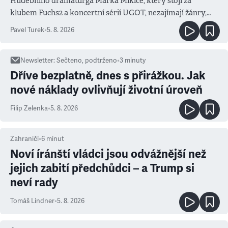
Hudebního dramaturga Marka Mikiče, který stojí za
klubem Fuchs2 a koncertní sérií UGOT, nezajímají žánry,
ale atmosféra
Pavel Turek
•
5. 8. 2026
Newsletter
:
Sečteno, podtrženo
•
3
minuty
Dříve bezplatně, dnes s přirážkou. Jak
nové náklady ovlivňují životní úroveň
Filip Zelenka
•
5. 8. 2026
Zahraničí
•
6
minut
Noví íránští vládci jsou odvážnější než
jejich zabití předchůdci – a Trump si
neví rady
Tomáš Lindner
•
5. 8. 2026