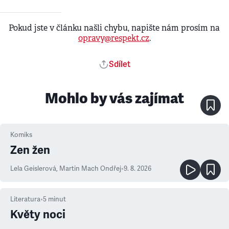
Pokud jste v článku našli chybu, napište nám prosím na
opravy@respekt.cz
.
Sdílet
Mohlo by vás zajímat
Komiks
Zen žen
Lela Geislerová
,
Martin Mach Ondřej
•
9. 8. 2026
Literatura
•
5
minut
Květy noci