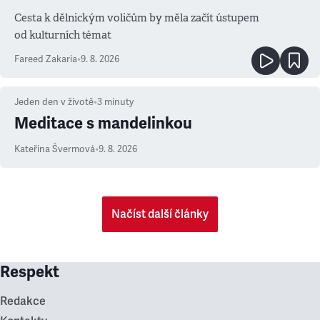
Cesta k dělnickým voličům by měla začít ústupem
od kulturních témat
Fareed Zakaria
•
9. 8. 2026
Jeden den v životě
•
3
minuty
Meditace s mandelinkou
Kateřina Švermová
•
9. 8. 2026
Načíst další články
Respekt
Redakce