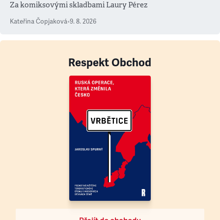
Za komiksovými skladbami Laury Pérez
Kateřina Čopjaková
•
9. 8. 2026
Respekt Obchod