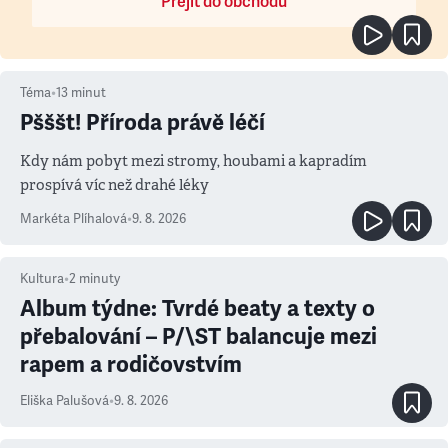
Přejít do obchodu
Téma
•
13
minut
Pšššt! Příroda právě léčí
Kdy nám pobyt mezi stromy, houbami a kapradím
prospívá víc než drahé léky
Markéta Plíhalová
•
9. 8. 2026
Kultura
•
2
minuty
Album týdne: Tvrdé beaty a texty o
přebalování – P/\ST balancuje mezi
rapem a rodičovstvím
Eliška Palušová
•
9. 8. 2026