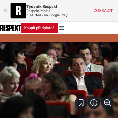
Týdeník Respekt
×
ZOBRAZIT
Respekt Media
ZDARMA - na Google Play
Koupit předplatné