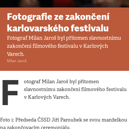
Fotogalerie
•
15. 7. 2008
•
1
minuta
Fotografie ze zakončení
karlovarského festivalu
Fotograf Milan Jaroš byl přítomen slavnostnímu
zakončení filmového festivalu v Karlových
Varech.
Milan Jaroš
F
otograf Milan Jaroš byl přítomen
slavnostnímu zakončení filmového festivalu
v Karlových Varech.
Foto 1: Předseda ČSSD Jiří Paroubek se svou manželkou
na zakončovacím ceremoniálu.