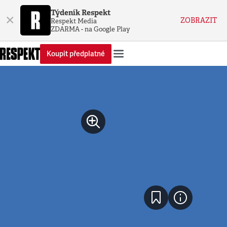
Týdeník Respekt
×
ZOBRAZIT
Respekt Media
ZDARMA - na Google Play
Koupit předplatné