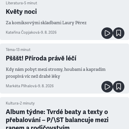
Literatura
•
5
minut
Květy noci
Za komiksovými skladbami Laury Pérez
Kateřina Čopjaková
•
9. 8. 2026
Téma
•
13
minut
Pšššt! Příroda právě léčí
Kdy nám pobyt mezi stromy, houbami a kapradím
prospívá víc než drahé léky
Markéta Plíhalová
•
9. 8. 2026
Kultura
•
2
minuty
Album týdne: Tvrdé beaty a texty o
přebalování – P/\ST balancuje mezi
rapem a rodičovstvím