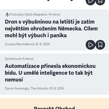
Podcasty
:
Výtah Respektu
•
14 minut
Dron s výbušninou na letišti je zatím
největším ohrožením Německa. Cílem
mohl být výbuch i panika
Zuzana Machálková
•
10. 8. 2026
Společnost
•
9
minut
Automatizace přinesla ekonomickou
bídu. U umělé inteligence to tak být
nemusí
Daron Acemoglu
,
The Atlantic
•
10. 8. 2026
Respekt Obchod