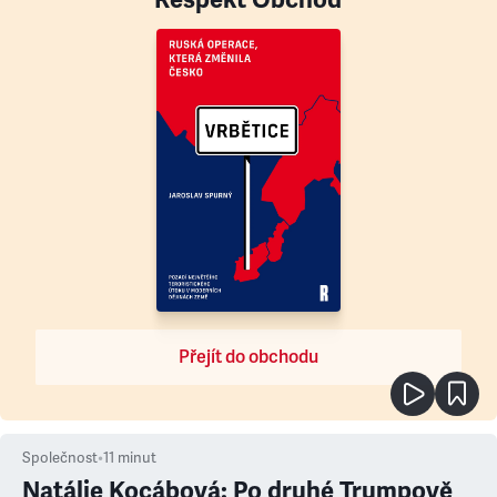
Přejít do obchodu
Společnost
•
11
minut
Natálie Kocábová: Po druhé Trumpově