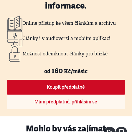
informace.
Online přístup ke všem článkům a archivu
Články i v audioverzi a mobilní aplikaci
Možnost odemknout články pro blízké
160
od
Kč/měsíc
Koupit předplatné
Mám předplatné, přihlásím se
Mohlo by vás zajímat