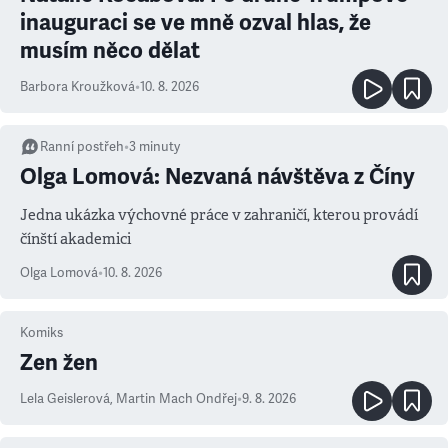
inauguraci se ve mně ozval hlas, že
musím něco dělat
Barbora Kroužková
•
10. 8. 2026
Ranní postřeh
•
3
minuty
Olga Lomová: Nezvaná návštěva z Číny
Jedna ukázka výchovné práce v zahraničí, kterou provádí
čínští akademici
Olga Lomová
•
10. 8. 2026
Komiks
Zen žen
Lela Geislerová
,
Martin Mach Ondřej
•
9. 8. 2026