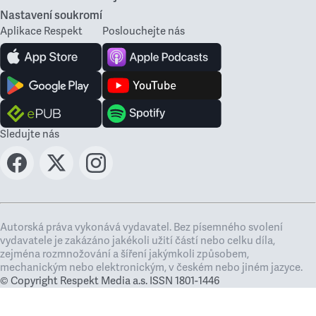
Nastavení soukromí
Aplikace Respekt
Poslouchejte nás
Sledujte nás
Autorská práva vykonává vydavatel. Bez písemného svolení
vydavatele je zakázáno jakékoli užití částí nebo celku díla,
zejména rozmnožování a šíření jakýmkoli způsobem,
mechanickým nebo elektronickým, v českém nebo jiném jazyce.
© Copyright Respekt Media a.s. ISSN 1801-1446