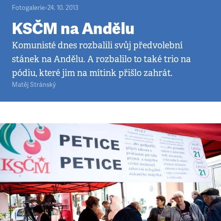
Fotogalerie
•
24. 10. 2013
KSČM na Andělu
Komunisté dnes rozbalili svůj předvolební
stánek na Andělu. A rozbalilo to také trio na
pódiu, které jim na mítink přišlo zahrát.
Matěj Stránský