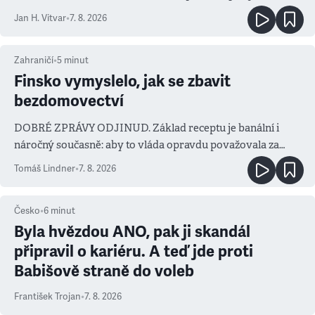
salvy i kritika pokrokářů
Jan H. Vitvar
•
7. 8. 2026
Zahraničí
•
5
minut
Finsko vymyslelo, jak se zbavit
bezdomovectví
DOBRÉ ZPRÁVY ODJINUD. Základ receptu je banální i
náročný současně: aby to vláda opravdu považovala za
prioritu
Tomáš Lindner
•
7. 8. 2026
Česko
•
6
minut
Byla hvězdou ANO, pak ji skandál
připravil o kariéru. A teď jde proti
Babišově straně do voleb
František Trojan
•
7. 8. 2026