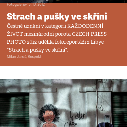
Fotogalerie
•
15. 10. 2012
Strach a pušky ve skříni
Čestné uznání v kategorii KAŽDODENNÍ
ŽIVOT mezinárodní porota CZECH PRESS
PHOTO 2012 udělila fotoreportáži z Libye
"Strach a pušky ve skříni".
Milan Jaroš
,
Respekt