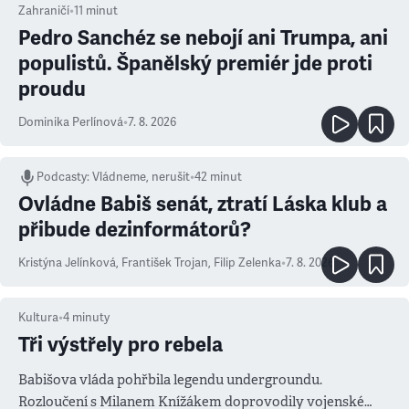
Zahraničí
•
11
minut
Pedro Sanchéz se nebojí ani Trumpa, ani
populistů. Španělský premiér jde proti
proudu
Dominika Perlínová
•
7. 8. 2026
Podcasty
:
Vládneme, nerušit
•
42 minut
Ovládne Babiš senát, ztratí Láska klub a
přibude dezinformátorů?
Kristýna Jelínková
,
František Trojan
,
Filip Zelenka
•
7. 8. 2026
Kultura
•
4
minuty
Tři výstřely pro rebela
Babišova vláda pohřbila legendu undergroundu.
Rozloučení s Milanem Knížákem doprovodily vojenské