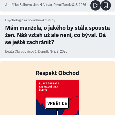
Jindřiška Bláhová
,
Jan H. Vitvar
,
Pavel Turek
•
8. 8. 2026
Psychologická poradna
•
4
minuty
Mám manžela, o jakého by stála spousta
žen. Náš vztah už ale není, co býval. Dá
se ještě zachránit?
Beáta Obradovičová
,
Denník N
•
8. 8. 2026
Respekt Obchod