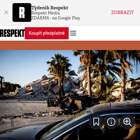
Týdeník Respekt
×
ZOBRAZIT
Respekt Media
ZDARMA - na Google Play
Koupit předplatné