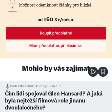
Možnost odemknout články pro blízké
160
od
Kč/měsíc
Koupit předplatné
Mám předplatné, přihlásím se
Mohlo by vás zajímat
Podcasty
:
Dělníci kultury
•
52 minut
Čím lidi spojoval Glen Hansard? A jaká
byla nejtěžší filmová role jinanu
dvoulaločného?