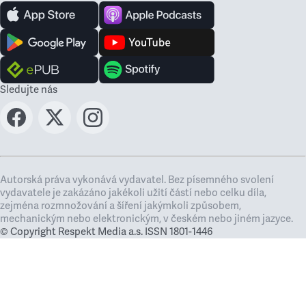
Sledujte nás
Autorská práva vykonává vydavatel. Bez písemného svolení
vydavatele je zakázáno jakékoli užití částí nebo celku díla,
zejména rozmnožování a šíření jakýmkoli způsobem,
mechanickým nebo elektronickým, v českém nebo jiném jazyce.
© Copyright Respekt Media a.s. ISSN 1801-1446