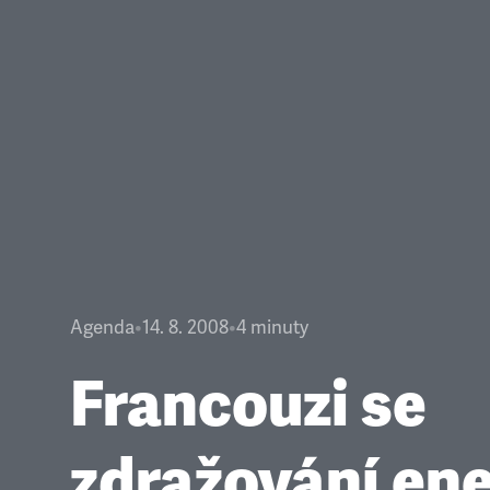
Agenda
•
14. 8. 2008
•
4
minuty
Francouzi se
zdražování ene