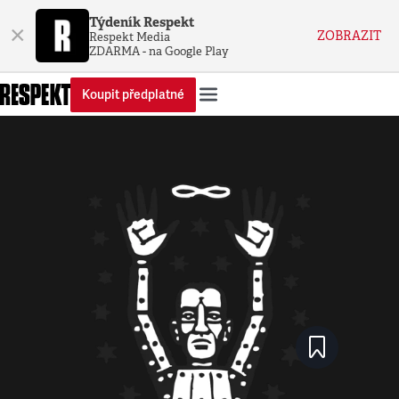
Týdeník Respekt
×
ZOBRAZIT
Respekt Media
ZDARMA - na Google Play
Koupit předplatné