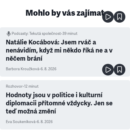
Mohlo by vás zajímat
Podcasty
:
Tekutá společnost
•
39 minut
Natálie Kocábová: Jsem rváč a
nenávidím, když mi někdo říká ne a v
něčem brání
Barbora Kroužková
•
6. 8. 2026
Rozhovor
•
12
minut
Hodnoty jsou v politice i kulturní
diplomacii přítomné vždycky. Jen se
teď možná změní
Eva Soukeníková
•
6. 8. 2026