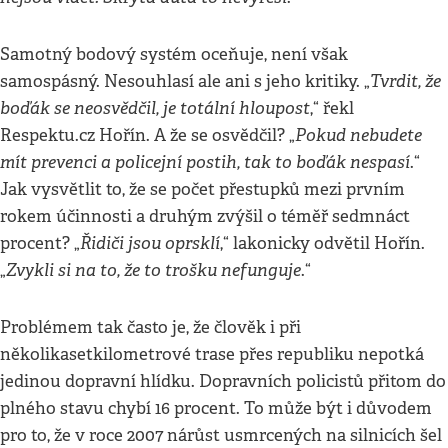
Samotný bodový systém oceňuje, není však
Tvrdit, že
samospásný. Nesouhlasí ale ani s jeho kritiky. „
boďák se neosvědčil, je totální hloupost
,“ řekl
Pokud nebudete
Respektu.cz Hořín. A že se osvědčil? „
mít prevenci a policejní postih, tak to boďák nespasí
.“
Jak vysvětlit to, že se počet přestupků mezi prvním
rokem účinnosti a druhým zvýšil o téměř sedmnáct
Řidiči jsou oprsklí
procent? „
,“ lakonicky odvětil Hořín.
Zvykli si na to, že to trošku nefunguje
„
.“
Problémem tak často je, že člověk i při
několikasetkilometrové trase přes republiku nepotká
jedinou dopravní hlídku. Dopravních policistů přitom do
plného stavu chybí 16 procent. To může být i důvodem
pro to, že v roce 2007 nárůst usmrcených na silnicích šel