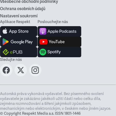
Všeobecné obchodní podmínky
Ochrana osobních údajů
Nastavení soukromí
Aplikace Respekt
Poslouchejte nás
Sledujte nás
Autorská práva vykonává vydavatel. Bez písemného svolení
vydavatele je zakázáno jakékoli užití částí nebo celku díla,
zejména rozmnožování a šíření jakýmkoli způsobem,
mechanickým nebo elektronickým, v českém nebo jiném jazyce.
© Copyright Respekt Media a.s. ISSN 1801-1446