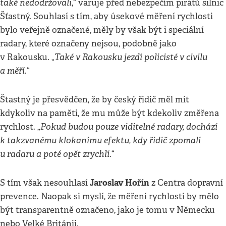
také nedodržovali
,“ varuje před nebezpečím pirátů silnic
Šťastný. Souhlasí s tím, aby úsekové měření rychlosti
bylo veřejně označené, měly by však být i speciální
radary, které označeny nejsou, podobně jako
Také v Rakousku jezdí policisté v civilu
v Rakousku. „
a měří
.“
Štastný je přesvědčen, že by český řidič měl mít
kdykoliv na paměti, že mu může být kdekoliv změřena
Pokud budou pouze viditelné radary, dochází
rychlost. „
k takzvanému klokanímu efektu, kdy řidič zpomalí
u radaru a poté opět zrychlí
.“
Jaroslav Hořín
S tím však nesouhlasí
z Centra dopravní
prevence. Naopak si myslí, že měření rychlosti by mělo
být transparentně označeno, jako je tomu v Německu
nebo Velké Británii.