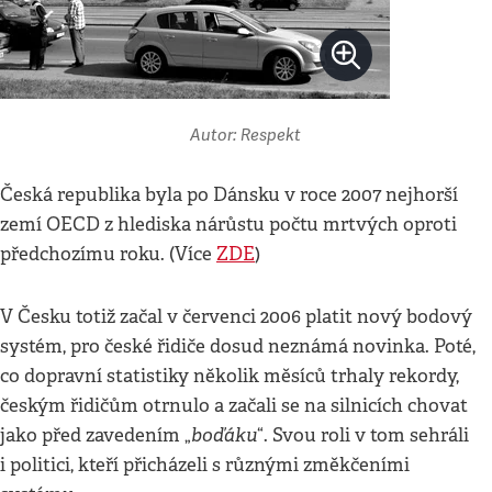
Autor: Respekt
Česká republika byla po Dánsku v roce 2007 nejhorší
zemí OECD z hlediska nárůstu počtu mrtvých oproti
předchozímu roku. (Více
ZDE
)
V Česku totiž začal v červenci 2006 platit nový bodový
systém, pro české řidiče dosud neznámá novinka. Poté,
co dopravní statistiky několik měsíců trhaly rekordy,
českým řidičům otrnulo a začali se na silnicích chovat
boďáku
jako před zavedením „
“. Svou roli v tom sehráli
i politici, kteří přicházeli s různými změkčeními