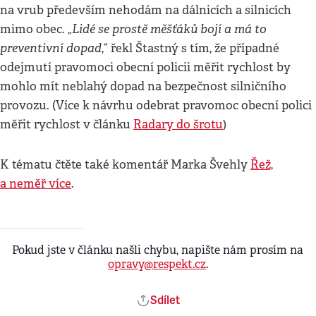
na vrub především nehodám na dálnicích a silnicích
Lidé se prostě měšťáků bojí a má to
mimo obec. „
preventivní dopad
,“ řekl Štastný s tím, že případné
odejmutí pravomoci obecní policii měřit rychlost by
mohlo mít neblahý dopad na bezpečnost silničního
provozu. (Více k návrhu odebrat pravomoc obecní polici
měřit rychlost v článku
Radary do šrotu
)
K tématu čtěte také komentář Marka Švehly
Řež,
a neměř více
.
Pokud jste v článku našli chybu, napište nám prosím na
opravy@respekt.cz
.
Sdílet