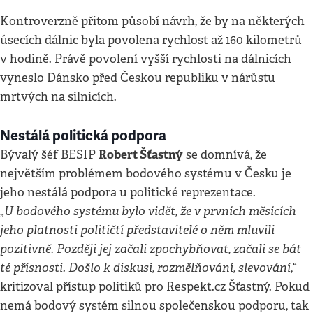
Kontroverzně přitom působí návrh, že by na některých
úsecích dálnic byla povolena rychlost až 160 kilometrů
v hodině. Právě povolení vyšší rychlosti na dálnicích
vyneslo Dánsko před Českou republiku v nárůstu
mrtvých na silnicích.
Nestálá politická podpora
Robert Šťastný
Bývalý šéf BESIP
se domnívá, že
největším problémem bodového systému v Česku je
jeho nestálá podpora u politické reprezentace.
U bodového systému bylo vidět, že v prvních měsících
„
jeho platnosti političtí představitelé o něm mluvili
pozitivně. Později jej začali zpochybňovat, začali se bát
té přísnosti. Došlo k diskusi, rozmělňování, slevování
,“
kritizoval přístup politiků pro Respekt.cz Šťastný. Pokud
nemá bodový systém silnou společenskou podporu, tak