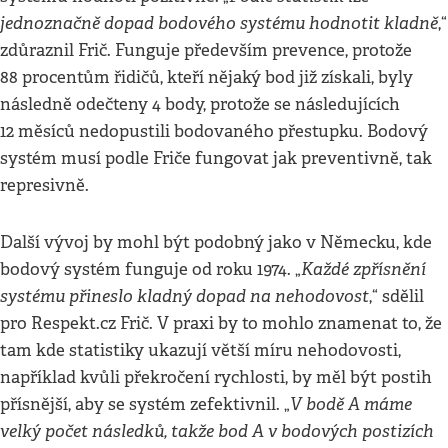
jednoznačně dopad bodového systému hodnotit kladně
,“
zdůraznil Frič. Funguje především prevence, protože
88 procentům řidičů, kteří nějaký bod již získali, byly
následně odečteny 4 body, protože se následujících
12 měsíců nedopustili bodovaného přestupku. Bodový
systém musí podle Friče fungovat jak preventivně, tak
represivně.
Další vývoj by mohl být podobný jako v Německu, kde
Každé zpřísnění
bodový systém funguje od roku 1974. „
systému přineslo kladný dopad na nehodovost
,“ sdělil
pro Respekt.cz Frič. V praxi by to mohlo znamenat to, že
tam kde statistiky ukazují větší míru nehodovosti,
například kvůli překročení rychlosti, by měl být postih
V bodě A máme
přísnější, aby se systém zefektivnil. „
velký počet následků, takže bod A v bodových postizích