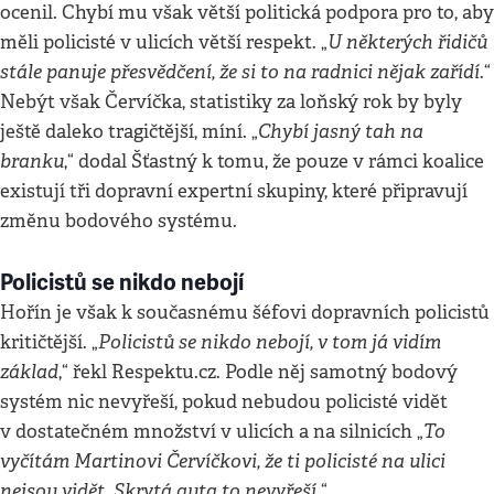
ocenil. Chybí mu však větší politická podpora pro to, aby
U některých řidičů
měli policisté v ulicích větší respekt. „
stále panuje přesvědčení, že si to na radnici nějak zařídí
.“
Nebýt však Červíčka, statistiky za loňský rok by byly
Chybí jasný tah na
ještě daleko tragičtější, míní. „
branku
,“ dodal Šťastný k tomu, že pouze v rámci koalice
existují tři dopravní expertní skupiny, které připravují
změnu bodového systému.
Policistů se nikdo nebojí
Hořín je však k současnému šéfovi dopravních policistů
Policistů se nikdo nebojí, v tom já vidím
kritičtější. „
základ
,“ řekl Respektu.cz. Podle něj samotný bodový
systém nic nevyřeší, pokud nebudou policisté vidět
To
v dostatečném množství v ulicích a na silnicích „
vyčítám Martinovi Červíčkovi, že ti policisté na ulici
nejsou vidět. Skrytá auta to nevyřeší
.“