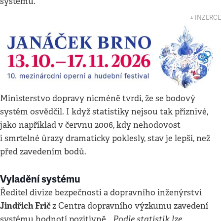
systému.
↓ INZERCE
Ministerstvo dopravy nicméně tvrdí, že se bodový
systém osvědčil. I když statistiky nejsou tak příznivé,
jako například v červnu 2006, kdy nehodovost
i smrtelné úrazy dramaticky poklesly, stav je lepší, než
před zavedením bodů.
Vyladění systému
Ředitel divize bezpečnosti a dopravního inženýrství
Jindřich Frič
z Centra dopravního výzkumu zavedení
Podle statistik lze
systému hodnotí pozitivně. „