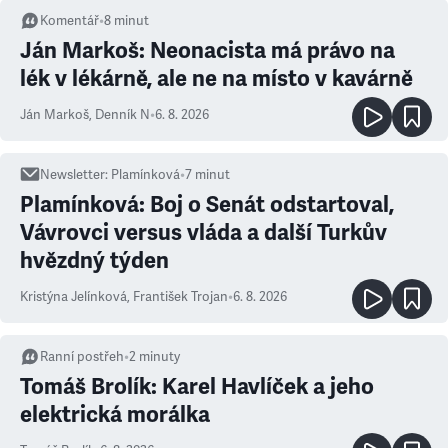
Komentář
•
8
minut
Ján Markoš: Neonacista má právo na
lék v lékárně, ale ne na místo v kavárně
Ján Markoš
,
Denník N
•
6. 8. 2026
Newsletter
:
Plamínková
•
7
minut
Plamínková: Boj o Senát odstartoval,
Vávrovci versus vláda a další Turkův
hvězdný týden
Kristýna Jelínková
,
František Trojan
•
6. 8. 2026
Ranní postřeh
•
2
minuty
Tomáš Brolík: Karel Havlíček a jeho
elektrická morálka