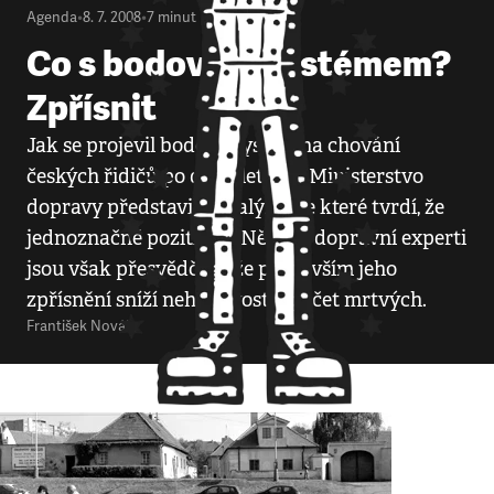
Agenda
•
8. 7. 2008
•
7
minut
Co s bodovým systémem?
Zpřísnit
Jak se projevil bodový systém na chování
českých řidičů po dvou letech? Ministerstvo
dopravy představilo analýzu, ve které tvrdí, že
jednoznačně pozitivně. Někteří dopravní experti
jsou však přesvědčeni, že především jeho
zpřísnění sníží nehodovost a počet mrtvých.
František Novák