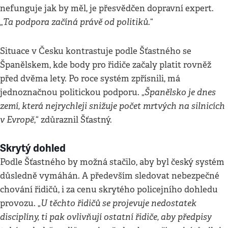
nefunguje jak by měl, je přesvědčen dopravní expert.
Ta podpora začíná právě od politiků
„
.“
Situace v Česku kontrastuje podle Šťastného se
Španělskem, kde body pro řidiče začaly platit rovněž
před dvěma lety. Po roce systém zpřísnili, má
Španělsko je dnes
jednoznačnou politickou podporu. „
zemí, která nejrychleji snižuje počet mrtvých na silnicích
v Evropě
,“ zdůraznil Šťastný.
Skrytý dohled
Podle Šťastného by možná stačilo, aby byl český systém
důsledně vymáhán. A především sledovat nebezpečné
chování řidičů, i za cenu skrytého policejního dohledu
U těchto řidičů se projevuje nedostatek
provozu. „
disciplíny, ti pak ovlivňují ostatní řidiče, aby předpisy