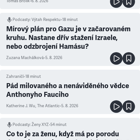
Tomáš Brolík
•
6. 8. 2026
Podcasty
:
Výtah Respektu
•
18 minut
Mírový plán pro Gazu je v začarovaném
kruhu. Nastane dřív stažení Izraele,
nebo odzbrojení Hamásu?
Zuzana Machálková
•
5. 8. 2026
Zahraničí
•
18
minut
Pád milovaného a nenáviděného vědce
Anthonyho Fauciho
Katherine J. Wu
,
The Atlantic
•
5. 8. 2026
Podcasty
:
Ženy XYZ
•
54 minut
Co to je za ženu, když má po porodu