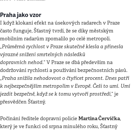
Praha jako vzor
I když klokaní efekt na úsekových radarech v Praze
často funguje, Šťastný tvrdí, že se díky městským
mobilním radarům zpomalilo po celé metropoli.
Průměrná rychlost v Praze skutečně klesla a přinesla
„
výrazné snížení smrtelných následků
dopravních nehod
.“ V Praze se dbá především na
dodržování rychlosti a používání bezpečnostních pásů.
Praha snížila nehodovost o čtyřicet procent. Dnes patří
„
k nejbezpečnějším metropolím v Evropě. Češi to umí. Umí
jezdit bezpečně, když se k tomu vytvoří prostředí
,“ je
přesvědčen Šťastný.
Martina Červíčka
Počínání ředitele dopravní policie
,
který je ve funkci od srpna minulého roku, Šťastný