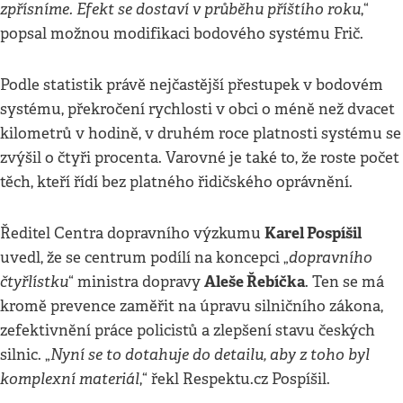
zpřísníme. Efekt se dostaví v průběhu příštího roku
,“
popsal možnou modifikaci bodového systému Frič.
Podle statistik právě nejčastější přestupek v bodovém
systému, překročení rychlosti v obci o méně než dvacet
kilometrů v hodině, v druhém roce platnosti systému se
zvýšil o čtyři procenta. Varovné je také to, že roste počet
těch, kteří řídí bez platného řidičského oprávnění.
Karel Pospíšil
Ředitel Centra dopravního výzkumu
dopravního
uvedl, že se centrum podílí na koncepci „
čtyřlístku
Aleše Řebíčka
“ ministra dopravy
. Ten se má
kromě prevence zaměřit na úpravu silničního zákona,
zefektivnění práce policistů a zlepšení stavu českých
Nyní se to dotahuje do detailu, aby z toho byl
silnic. „
komplexní materiál
,“ řekl Respektu.cz Pospíšil.