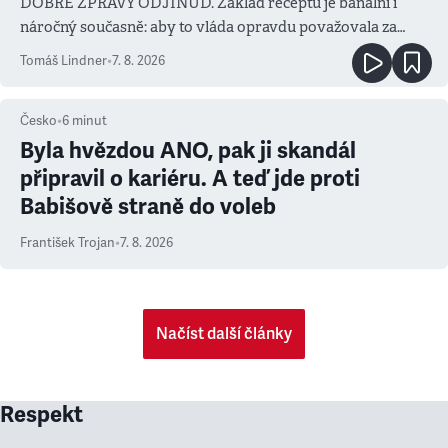
DOBRÉ ZPRÁVY ODJINUD. Základ receptu je banální i
náročný současně: aby to vláda opravdu považovala za
prioritu
Tomáš Lindner
•
7. 8. 2026
Česko
•
6
minut
Byla hvězdou ANO, pak ji skandál
připravil o kariéru. A teď jde proti
Babišově straně do voleb
František Trojan
•
7. 8. 2026
Načíst další články
Respekt