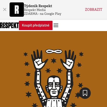
Týdeník Respekt
×
ZOBRAZIT
Respekt Media
ZDARMA - na Google Play
Koupit předplatné