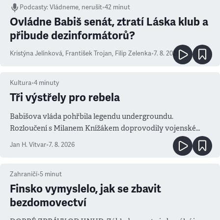
Podcasty
:
Vládneme, nerušit
•
42 minut
Ovládne Babiš senát, ztratí Láska klub a
přibude dezinformátorů?
Kristýna Jelínková
,
František Trojan
,
Filip Zelenka
•
7. 8. 2026
Kultura
•
4
minuty
Tři výstřely pro rebela
Babišova vláda pohřbila legendu undergroundu.
Rozloučení s Milanem Knížákem doprovodily vojenské
salvy i kritika pokrokářů
Jan H. Vitvar
•
7. 8. 2026
Zahraničí
•
5
minut
Finsko vymyslelo, jak se zbavit
bezdomovectví