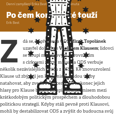
Denní zamyšlení Erika Besta
•
29. 1. 2008
•
1
minuta
Po čem komunisté touží
Erik Best
Z
Mirek Topolánek
dá se, že předseda ODS
Václavem Klausem
uzavřel dohodu s
; lidovci
se koupí majetkovým vyrovnáním
s církvemi za 270 miliard a ODS verbuje
několik nezávislejších hráčů z ČSSD. Ke znovuzvolení
Klause už zbývají jen komunisté. Budou volby
natahovat, aby zvedli svou cenu, ale nakonec jejich
hlasy pro Klause budou nejspíš kompromisem mezi
krátkodobým politickým prospěchem a dlouhodobou
politickou strategií. Kdyby stáli pevně proti Klausovi,
mohli by destabilizovat ODS a zvýšit do budoucna svůj