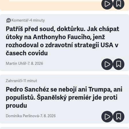
Komentář
•
4
minuty
Patříš před soud, doktůrku. Jak chápat
útoky na Anthonyho Fauciho, jenž
rozhodoval o zdravotní strategii USA v
časech covidu
Martin Uhlíř
•
7. 8. 2026
Zahraničí
•
11
minut
Pedro Sanchéz se nebojí ani Trumpa, ani
populistů. Španělský premiér jde proti
proudu
Dominika Perlínová
•
7. 8. 2026