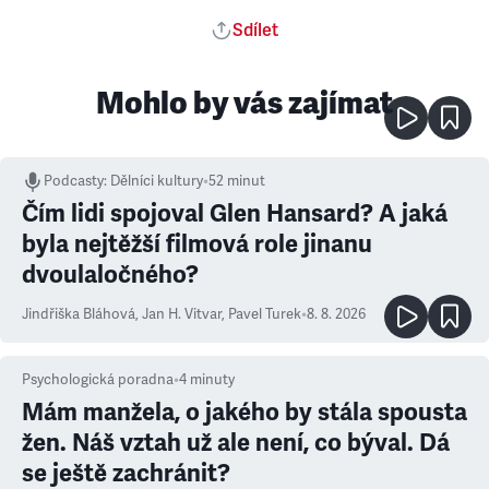
Sdílet
Mohlo by vás zajímat
Podcasty
:
Dělníci kultury
•
52 minut
Čím lidi spojoval Glen Hansard? A jaká
byla nejtěžší filmová role jinanu
dvoulaločného?
Jindřiška Bláhová
,
Jan H. Vitvar
,
Pavel Turek
•
8. 8. 2026
Psychologická poradna
•
4
minuty
Mám manžela, o jakého by stála spousta
žen. Náš vztah už ale není, co býval. Dá
se ještě zachránit?