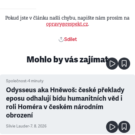
Pokud jste v článku našli chybu, napište nám prosím na
opravy@respekt.cz
.
Sdílet
Mohlo by vás zajímat
Společnost
•
4
minuty
Odysseus aka Hněwoš: české překlady
eposu odhalují bídu humanitních věd i
roli Homéra v českém národním
obrození
Silvie Lauder
•
7. 8. 2026