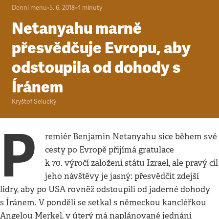
Denní menu
•
5. 6. 2018
•
4
minuty
Netanyahu marně
přesvědčuje Evropu, aby
odstoupila od dohody s
Íránem
Kryštof Selucký
P
remiér Benjamin Netanyahu sice během své
cesty po Evropě přijímá gratulace
k 70. výročí založení státu Izrael, ale pravý cíl
jeho návštěvy je jasný: přesvědčit zdejší
lídry, aby po USA rovněž odstoupili od jaderné dohody
s Íránem. V pondělí se setkal s německou kancléřkou
Angelou Merkel, v úterý má naplánované jednání