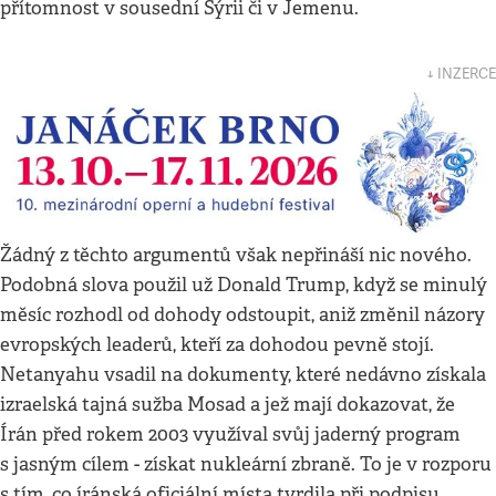
přítomnost v sousední Sýrii či v Jemenu.
↓ INZERCE
Žádný z těchto argumentů však nepřináší nic nového.
Podobná slova použil už Donald Trump, když se minulý
měsíc rozhodl od dohody odstoupit, aniž změnil názory
evropských leaderů, kteří za dohodou pevně stojí.
Netanyahu vsadil na dokumenty, které nedávno získala
izraelská tajná sužba Mosad a jež mají dokazovat, že
Írán před rokem 2003 využíval svůj jaderný program
s jasným cílem - získat nukleární zbraně. To je v rozporu
s tím, co íránská oficiální místa tvrdila při podpisu