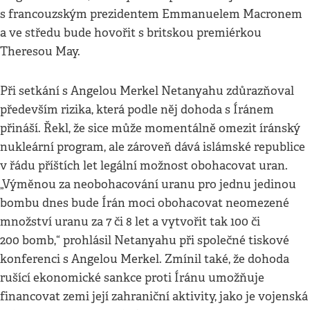
s francouzským prezidentem Emmanuelem Macronem
a ve středu bude hovořit s britskou premiérkou
Theresou May.
Při setkání s Angelou Merkel Netanyahu zdůrazňoval
především rizika, která podle něj dohoda s Íránem
přináší. Řekl, že sice může momentálně omezit íránský
nukleární program, ale zároveň dává islámské republice
v řádu příštích let legální možnost obohacovat uran.
„Výměnou za neobohacování uranu pro jednu jedinou
bombu dnes bude Írán moci obohacovat neomezené
množství uranu za 7 či 8 let a vytvořit tak 100 či
200 bomb,“ prohlásil Netanyahu při společné tiskové
konferenci s Angelou Merkel. Zmínil také, že dohoda
rušící ekonomické sankce proti Íránu umožňuje
financovat zemi její zahraniční aktivity, jako je vojenská