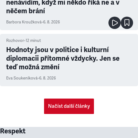
nenávidím, když mi někdo říká ne a v
něčem brání
Barbora Kroužková
•
6. 8. 2026
Rozhovor
•
12
minut
Hodnoty jsou v politice i kulturní
diplomacii přítomné vždycky. Jen se
teď možná změní
Eva Soukeníková
•
6. 8. 2026
Načíst další články
Respekt