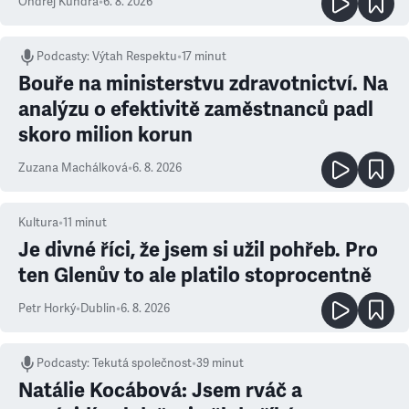
Ondřej Kundra
•
6. 8. 2026
Podcasty
:
Výtah Respektu
•
17 minut
Bouře na ministerstvu zdravotnictví. Na
analýzu o efektivitě zaměstnanců padl
skoro milion korun
Zuzana Machálková
•
6. 8. 2026
Kultura
•
11
minut
Je divné říci, že jsem si užil pohřeb. Pro
ten Glenův to ale platilo stoprocentně
Petr Horký
•
Dublin
•
6. 8. 2026
Podcasty
:
Tekutá společnost
•
39 minut
Natálie Kocábová: Jsem rváč a