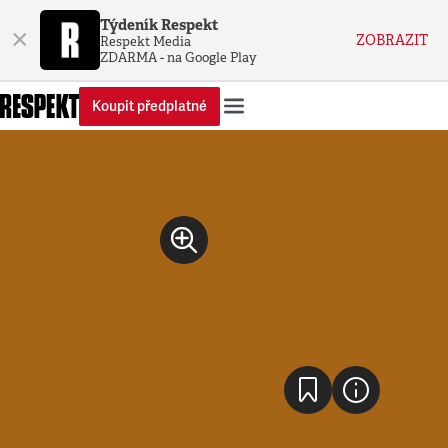
Týdeník Respekt
×
ZOBRAZIT
Respekt Media
ZDARMA - na Google Play
Koupit předplatné