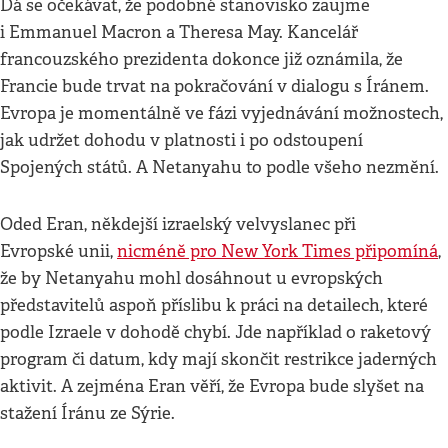
Dá se očekávat, že podobné stanovisko zaujme
i Emmanuel Macron a Theresa May. Kancelář
francouzského prezidenta dokonce již oznámila, že
Francie bude trvat na pokračování v dialogu s Íránem.
Evropa je momentálně ve fázi vyjednávání možnostech,
jak udržet dohodu v platnosti i po odstoupení
Spojených států. A Netanyahu to podle všeho nezmění.
Oded Eran, někdejší izraelský velvyslanec při
Evropské unii,
nicméně pro New York Times připomíná
,
že by Netanyahu mohl dosáhnout u evropských
představitelů aspoň příslibu k práci na detailech, které
podle Izraele v dohodě chybí. Jde například o raketový
program či datum, kdy mají skončit restrikce jaderných
aktivit. A zejména Eran věří, že Evropa bude slyšet na
stažení Íránu ze Sýrie.