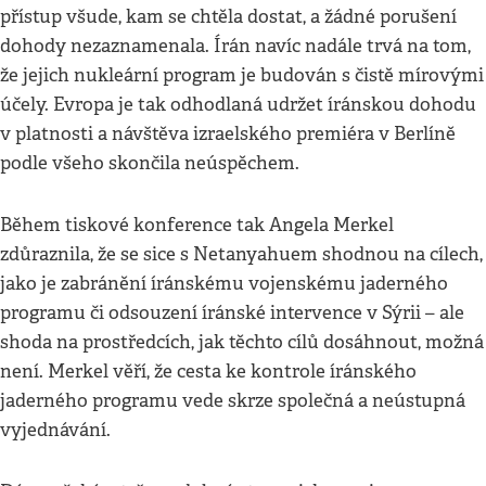
přístup všude, kam se chtěla dostat, a žádné porušení
dohody nezaznamenala. Írán navíc nadále trvá na tom,
že jejich nukleární program je budován s čistě mírovými
účely. Evropa je tak odhodlaná udržet íránskou dohodu
v platnosti a návštěva izraelského premiéra v Berlíně
podle všeho skončila neúspěchem.
Během tiskové konference tak Angela Merkel
zdůraznila, že se sice s Netanyahuem shodnou na cílech,
jako je zabránění íránskému vojenskému jaderného
programu či odsouzení íránské intervence v Sýrii – ale
shoda na prostředcích, jak těchto cílů dosáhnout, možná
není. Merkel věří, že cesta ke kontrole íránského
jaderného programu vede skrze společná a neústupná
vyjednávání.