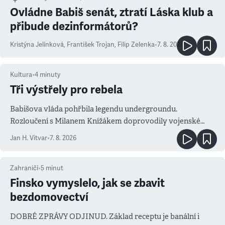
Ovládne Babiš senát, ztratí Láska klub a
přibude dezinformátorů?
Kristýna Jelínková
,
František Trojan
,
Filip Zelenka
•
7. 8. 2026
Kultura
•
4
minuty
Tři výstřely pro rebela
Babišova vláda pohřbila legendu undergroundu.
Rozloučení s Milanem Knížákem doprovodily vojenské
salvy i kritika pokrokářů
Jan H. Vitvar
•
7. 8. 2026
Zahraničí
•
5
minut
Finsko vymyslelo, jak se zbavit
bezdomovectví
DOBRÉ ZPRÁVY ODJINUD. Základ receptu je banální i