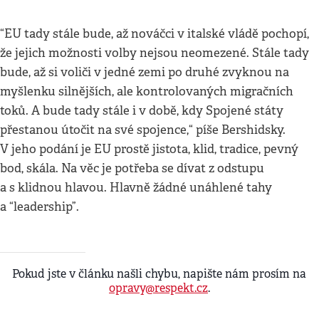
“EU tady stále bude, až nováčci v italské vládě pochopí,
že jejich možnosti volby nejsou neomezené. Stále tady
bude, až si voliči v jedné zemi po druhé zvyknou na
myšlenku silnějších, ale kontrolovaných migračních
toků. A bude tady stále i v době, kdy Spojené státy
přestanou útočit na své spojence,“ píše Bershidsky.
V jeho podání je EU prostě jistota, klid, tradice, pevný
bod, skála. Na věc je potřeba se dívat z odstupu
a s klidnou hlavou. Hlavně žádné unáhlené tahy
a “leadership”.
Pokud jste v článku našli chybu, napište nám prosím na
opravy@respekt.cz
.