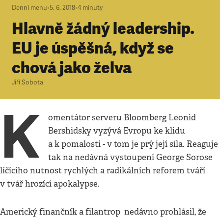
Denní menu
•
5. 6. 2018
•
4
minuty
Hlavně žádný leadership.
EU je úspěšná, když se
chová jako želva
Jiří Sobota
K
omentátor serveru Bloomberg Leonid
Bershidsky vyzývá Evropu ke klidu
a k pomalosti - v tom je prý její síla. Reaguje
tak na nedávná vystoupení George Sorose
líčícího nutnost rychlých a radikálních reforem tváří
v tvář hrozící apokalypse.
Americký finančník a filantrop nedávno prohlásil, že