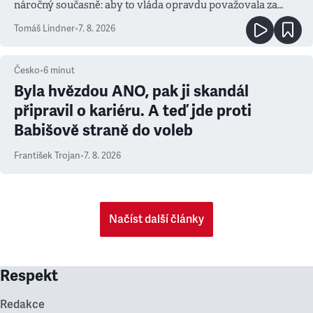
náročný současně: aby to vláda opravdu považovala za
prioritu
Tomáš Lindner
•
7. 8. 2026
Česko
•
6
minut
Byla hvězdou ANO, pak ji skandál
připravil o kariéru. A teď jde proti
Babišově straně do voleb
František Trojan
•
7. 8. 2026
Načíst další články
Respekt
Redakce