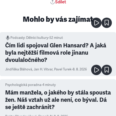
Sdílet
Mohlo by vás zajímat
Podcasty
:
Dělníci kultury
•
52 minut
Čím lidi spojoval Glen Hansard? A jaká
byla nejtěžší filmová role jinanu
dvoulaločného?
Jindřiška Bláhová
,
Jan H. Vitvar
,
Pavel Turek
•
8. 8. 2026
Psychologická poradna
•
4
minuty
Mám manžela, o jakého by stála spousta
žen. Náš vztah už ale není, co býval. Dá
se ještě zachránit?