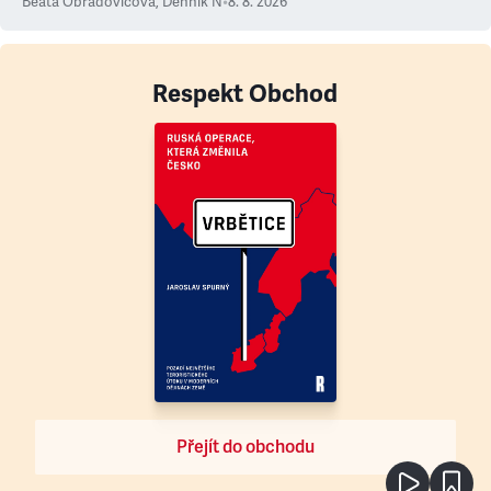
Beáta Obradovičová
,
Denník N
•
8. 8. 2026
Respekt Obchod
Přejít do obchodu