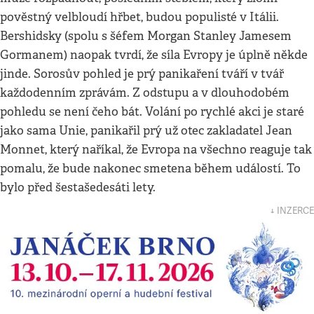
pověstný velbloudí hřbet, budou populisté v Itálii.
Bershidsky (spolu s šéfem Morgan Stanley Jamesem
Gormanem) naopak tvrdí, že síla Evropy je úplně někde
jinde. Sorosův pohled je prý panikaření tváří v tvář
každodenním zprávám. Z odstupu a v dlouhodobém
pohledu se není čeho bát. Volání po rychlé akci je staré
jako sama Unie, panikařil prý už otec zakladatel Jean
Monnet, který naříkal, že Evropa na všechno reaguje tak
pomalu, že bude nakonec smetena během událostí. To
bylo před šestašedesáti lety.
↓ INZERCE