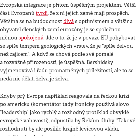
Evropská integrace je přitom úspěšným projektem. Větší
část Evropanů
tvrdí
, že z ní jejich země mají prospěch.
Většina se na budoucnost
dívá
s optimismem a většina
obyvatel členských zemí eurozóny je se společnou
měnou
spokojená
. Jde o to, že je v povaze EU pohybovat
se spíše tempem geologických vrstev, že je “spíše želvou
než zajícem”. A když se chová podle své pomalé
a rozvážné přirozenosti, je úspěšná. Bershidsky
vyjmenovává i řadu promarněných příležitostí, ale to se
nedá nic dělat: želva je želva.
Kdyby prý Evropa například reagovala na řeckou krizi
po americku (komentátor tady ironicky používá slovo
“leadership” jako rychlý a rozhodný protiklad obvyklé
evropské váhavosti), odpustila by Řekům dluhy. “Takové
rozhodnutí by ale posílilo krajně levicovou vládu,