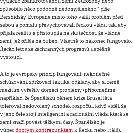
vytlačilo zbankrotovanou zemi z eurozóny nebo
způsobilo něco podobně nedomyšleného,“ píše
Bershidsky. Evropané místo toho valili problém před
sebou a pomalu převychovávali řeckou vládu tak, aby
přijala realitu a přistoupila na skutečnost, že vládne
zemi, jež přišla na buben. Vlastně to nakonec fungovalo,
Řecko letos ze záchranných programů úspěšně
vystoupí.
A to je evropský princip fungování: nekonečné
schůzování, zdržovací taktika, odklady, aby si země
mezitím vyřešily domácí problémy (připomeňme
například, že Španělsku během krize Brusel léta
toleroval nedovolený schodek rozpočtu, když viděl, že
v jeho čele stojí inteligentní a racionální vláda, která se
zemí snaží povést těžkými časy. Španělsko je
vůbec
dobrým kontrapunktem
k Řecku nebo Itálii).