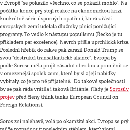
v Evropě “se pokazilo všechno, co se pokazit mohlo”. Na
počátku konce prý stojí reakce na ekonomickou krizi,
konkrétně série úsporných opatření, která z části
evropských zemí udělala dlužníky plnící ponižující
programy. To vedlo k nástupu populismu (Řecko je tu
příkladem par excelence). Navrch přišla uprchlická krize.
Poslední hřebík do rakve pak zarazil Donald Trump se
svou “destrukcí transatlantické aliance”. Evropa by
podle Sorose měla projít zásadní obrodou a proměnit se
v omezenější spolek zemí, které by si z její nabídky
vybíraly, co je pro ně přijatelné. Do takové společnosti
by se pak ráda vrátila i taková Británie. (Tady je
Sorosův
projev
před členy think tanku European Council on
Foreign Relations).
Soros zní naléhavě, volá po okamžité akci. Evropa se prý
může rozpadnout; posledním stéblem, který zlomí