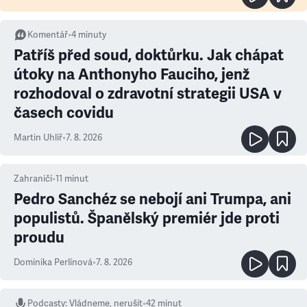
Komentář
•
4
minuty
Patříš před soud, doktůrku. Jak chápat
útoky na Anthonyho Fauciho, jenž
rozhodoval o zdravotní strategii USA v
časech covidu
Martin Uhlíř
•
7. 8. 2026
Zahraničí
•
11
minut
Pedro Sanchéz se nebojí ani Trumpa, ani
populistů. Španělský premiér jde proti
proudu
Dominika Perlínová
•
7. 8. 2026
Podcasty
:
Vládneme, nerušit
•
42 minut