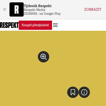
Týdeník Respekt
×
ZOBRAZIT
Respekt Media
ZDARMA - na Google Play
Koupit předplatné