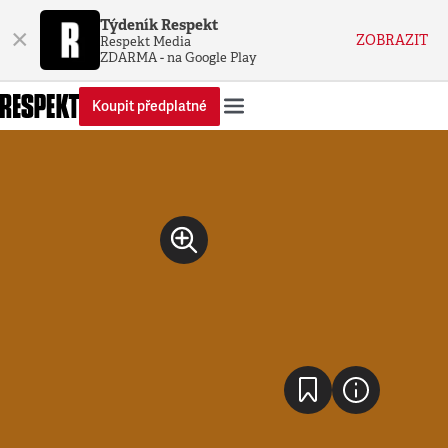
Týdeník Respekt
×
ZOBRAZIT
Respekt Media
ZDARMA - na Google Play
Koupit předplatné