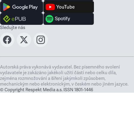
Sledujte nás
Autorská práva vykonává vydavatel. Bez písemného svolení
vydavatele je zakázáno jakékoli užití částí nebo celku díla,
zejména rozmnožování a šíření jakýmkoli způsobem,
mechanickým nebo elektronickým, v českém nebo jiném jazyce.
© Copyright Respekt Media a.s. ISSN 1801-1446