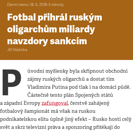
Denní menu
•
18. 6. 2018
•
3
minuty
Fotbal přihrál ruským
oligarchům miliardy
navzdory sankcím
Jiří Nádoba
P
ůvodní myšlenky byla skřípnout obchodní
zájmy ruských oligarchů a dostat tím
Vladimira Putina pod tlak i na domácí půdě.
Částečně tento plán Spojených států
a západní Evropy
zafungoval
, čerstvě zahájený
fotbalový šampionát má však na ruskou
podnikatelskou elitu úplně jiný efekt – Rusko hostí celý
svět a skrz televizní práva a sponzoring přitékají do