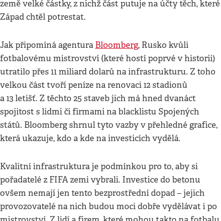
země velké částky, z nichž část putuje na účty těch, které
Západ chtěl potrestat.
Jak připomíná agentura
Bloomberg
, Rusko kvůli
fotbalovému mistrovství (které hostí poprvé v historii)
utratilo přes 11 miliard dolarů na infrastrukturu. Z toho
velkou část tvoří peníze na renovaci 12 stadionů
a 13 letišť. Z těchto 25 staveb jich má hned dvanáct
spojitost s lidmi či firmami na blacklistu Spojených
států. Bloomberg shrnul tyto vazby v přehledné grafice,
která ukazuje, kdo a kde na investicích vydělá.
Kvalitní infrastruktura je podmínkou pro to, aby si
pořadatelé z FIFA zemi vybrali. Investice do betonu
ovšem nemají jen tento bezprostřední dopad – jejich
provozovatelé na nich budou moci dobře vydělávat i po
mistrovství. Z lidí a firem, které mohou takto na fotbalu