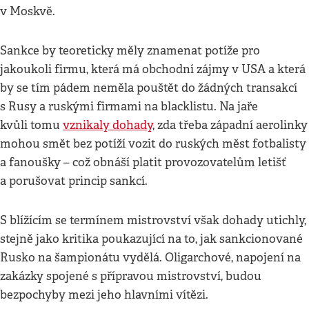
v Moskvě.
Sankce by teoreticky měly znamenat potíže pro
jakoukoli firmu, která má obchodní zájmy v USA a která
by se tím pádem neměla pouštět do žádných transakcí
s Rusy a ruskými firmami na blacklistu. Na jaře
kvůli tomu
vznikaly dohady
, zda třeba západní aerolinky
mohou smět bez potíží vozit do ruských měst fotbalisty
a fanoušky – což obnáší platit provozovatelům letišť
a porušovat princip sankcí.
S blížícím se termínem mistrovství však dohady utichly,
stejně jako kritika poukazující na to, jak sankcionované
Rusko na šampionátu vydělá. Oligarchové, napojení na
zakázky spojené s přípravou mistrovství, budou
bezpochyby mezi jeho hlavními vítězi.