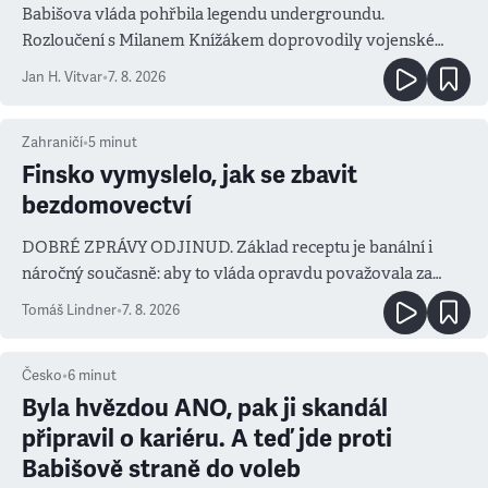
Babišova vláda pohřbila legendu undergroundu.
Rozloučení s Milanem Knížákem doprovodily vojenské
salvy i kritika pokrokářů
Jan H. Vitvar
•
7. 8. 2026
Zahraničí
•
5
minut
Finsko vymyslelo, jak se zbavit
bezdomovectví
DOBRÉ ZPRÁVY ODJINUD. Základ receptu je banální i
náročný současně: aby to vláda opravdu považovala za
prioritu
Tomáš Lindner
•
7. 8. 2026
Česko
•
6
minut
Byla hvězdou ANO, pak ji skandál
připravil o kariéru. A teď jde proti
Babišově straně do voleb