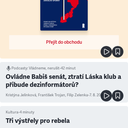
Přejít do obchodu
Podcasty
:
Vládneme, nerušit
•
42 minut
Ovládne Babiš senát, ztratí Láska klub a
přibude dezinformátorů?
Kristýna Jelínková
,
František Trojan
,
Filip Zelenka
•
7. 8. 2026
Kultura
•
4
minuty
Tři výstřely pro rebela