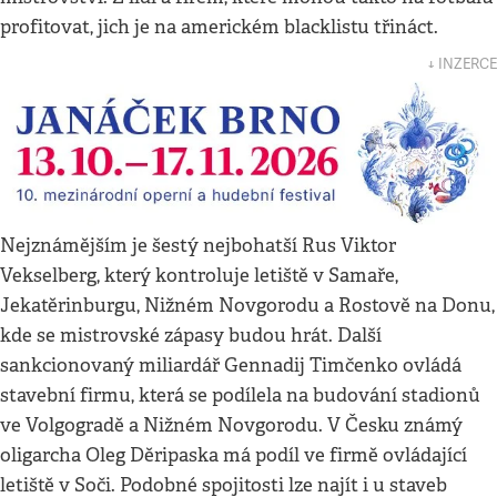
profitovat, jich je na americkém blacklistu třináct.
↓ INZERCE
Nejznámějším je šestý nejbohatší Rus Viktor
Vekselberg, který kontroluje letiště v Samaře,
Jekatěrinburgu, Nižném Novgorodu a Rostově na Donu,
kde se mistrovské zápasy budou hrát. Další
sankcionovaný miliardář Gennadij Timčenko ovládá
stavební firmu, která se podílela na budování stadionů
ve Volgogradě a Nižném Novgorodu. V Česku známý
oligarcha Oleg Děripaska má podíl ve firmě ovládající
letiště v Soči. Podobné spojitosti lze najít i u staveb