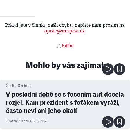
Pokud jste v článku našli chybu, napište nám prosím na
opravy@respekt.cz
.
Sdílet
Mohlo by vás zajímat
Česko
•
8
minut
V poslední době se s focením aut docela
rozjel. Kam prezident s foťákem vyráží,
často neví ani jeho okolí
Ondřej Kundra
•
6. 8. 2026