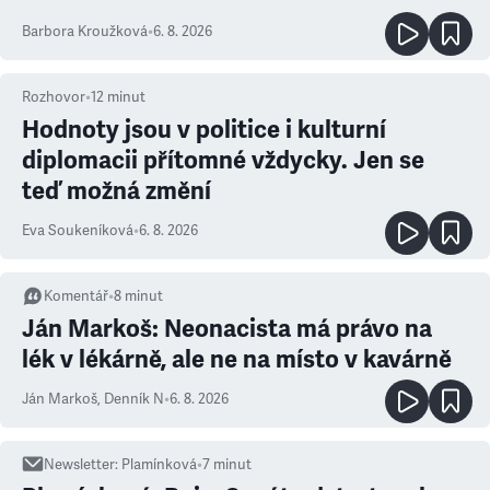
Barbora Kroužková
•
6. 8. 2026
Rozhovor
•
12
minut
Hodnoty jsou v politice i kulturní
diplomacii přítomné vždycky. Jen se
teď možná změní
Eva Soukeníková
•
6. 8. 2026
Komentář
•
8
minut
Ján Markoš: Neonacista má právo na
lék v lékárně, ale ne na místo v kavárně
Ján Markoš
,
Denník N
•
6. 8. 2026
Newsletter
:
Plamínková
•
7
minut