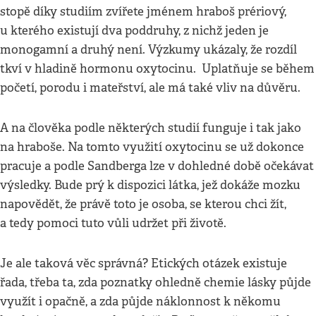
stopě díky studiím zvířete jménem hraboš prériový,
u kterého existují dva poddruhy, z nichž jeden je
monogamní a druhý není. Výzkumy ukázaly, že rozdíl
tkví v hladině hormonu oxytocinu. Uplatňuje se během
početí, porodu i mateřství, ale má také vliv na důvěru.
A na člověka podle některých studií funguje i tak jako
na hraboše. Na tomto využití oxytocinu se už dokonce
pracuje a podle Sandberga lze v dohledné době očekávat
výsledky. Bude prý k dispozici látka, jež dokáže mozku
napovědět, že právě toto je osoba, se kterou chci žít,
a tedy pomoci tuto vůli udržet při životě.
Je ale taková věc správná? Etických otázek existuje
řada, třeba ta, zda poznatky ohledně chemie lásky půjde
využít i opačně, a zda půjde náklonnost k někomu