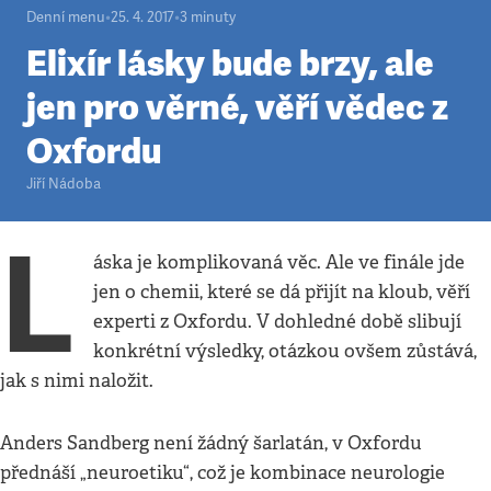
Denní menu
•
25. 4. 2017
•
3
minuty
Elixír lásky bude brzy, ale
jen pro věrné, věří vědec z
Oxfordu
Jiří Nádoba
L
áska je komplikovaná věc. Ale ve finále jde
jen o chemii, které se dá přijít na kloub, věří
experti z Oxfordu. V dohledné době slibují
konkrétní výsledky, otázkou ovšem zůstává,
jak s nimi naložit.
Anders Sandberg není žádný šarlatán, v Oxfordu
přednáší „neuroetiku“, což je kombinace neurologie