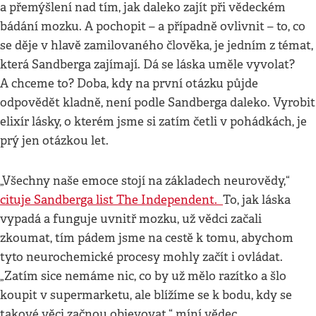
a přemýšlení nad tím, jak daleko zajít při vědeckém
bádání mozku. A pochopit – a případně ovlivnit – to, co
se děje v hlavě zamilovaného člověka, je jedním z témat,
která Sandberga zajímají. Dá se láska uměle vyvolat?
A chceme to? Doba, kdy na první otázku půjde
odpovědět kladně, není podle Sandberga daleko. Vyrobit
elixír lásky, o kterém jsme si zatím četli v pohádkách, je
prý jen otázkou let.
„Všechny naše emoce stojí na základech neurovědy,“
cituje Sandberga list The Independent.
To, jak láska
vypadá a funguje uvnitř mozku, už vědci začali
zkoumat, tím pádem jsme na cestě k tomu, abychom
tyto neurochemické procesy mohly začít i ovládat.
„Zatím sice nemáme nic, co by už mělo razítko a šlo
koupit v supermarketu, ale blížíme se k bodu, kdy se
takové věci začnou objevovat,“ míní vědec.