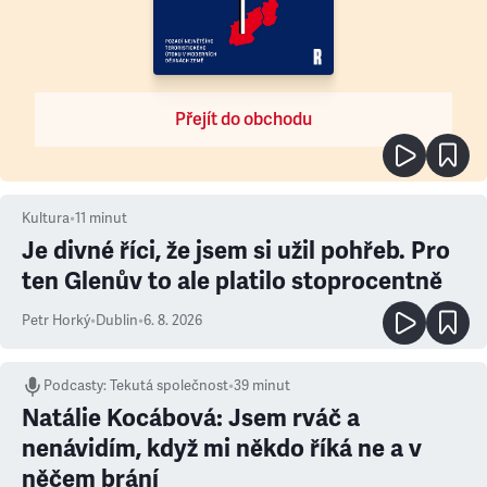
Přejít do obchodu
Kultura
•
11
minut
Je divné říci, že jsem si užil pohřeb. Pro
ten Glenův to ale platilo stoprocentně
Petr Horký
•
Dublin
•
6. 8. 2026
Podcasty
:
Tekutá společnost
•
39 minut
Natálie Kocábová: Jsem rváč a
nenávidím, když mi někdo říká ne a v
něčem brání