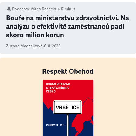
Podcasty
:
Výtah Respektu
•
17 minut
Bouře na ministerstvu zdravotnictví. Na
analýzu o efektivitě zaměstnanců padl
skoro milion korun
Zuzana Machálková
•
6. 8. 2026
Respekt Obchod