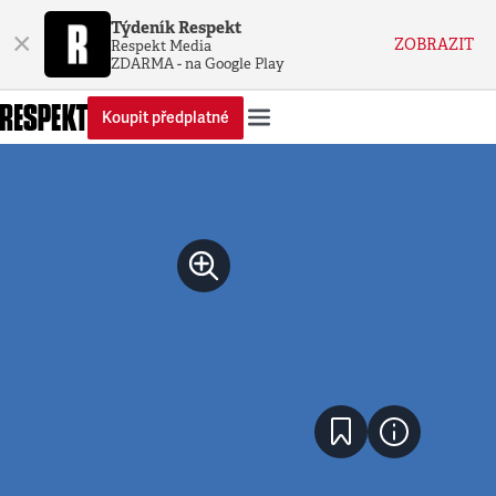
Týdeník Respekt
×
ZOBRAZIT
Respekt Media
ZDARMA - na Google Play
Koupit předplatné