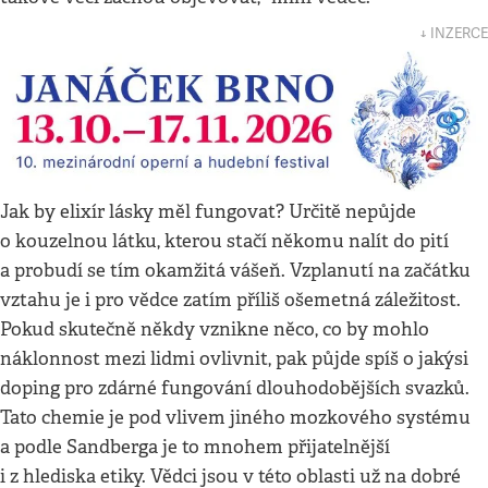
↓ INZERCE
Jak by elixír lásky měl fungovat? Určitě nepůjde
o kouzelnou látku, kterou stačí někomu nalít do pití
a probudí se tím okamžitá vášeň. Vzplanutí na začátku
vztahu je i pro vědce zatím příliš ošemetná záležitost.
Pokud skutečně někdy vznikne něco, co by mohlo
náklonnost mezi lidmi ovlivnit, pak půjde spíš o jakýsi
doping pro zdárné fungování dlouhodobějších svazků.
Tato chemie je pod vlivem jiného mozkového systému
a podle Sandberga je to mnohem přijatelnější
i z hlediska etiky. Vědci jsou v této oblasti už na dobré