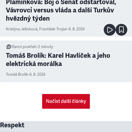
Plamínková: Boj o Senát odstartoval,
Vávrovci versus vláda a další Turkův
hvězdný týden
Kristýna Jelínková
,
František Trojan
•
6. 8. 2026
Ranní postřeh
•
2
minuty
Tomáš Brolík: Karel Havlíček a jeho
elektrická morálka
Tomáš Brolík
•
6. 8. 2026
Načíst další články
Respekt