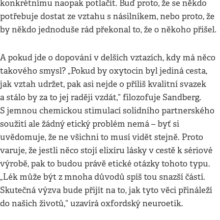
konkrétnímu naopak potlačit. Buď proto, že se někdo
potřebuje dostat ze vztahu s násilníkem, nebo proto, že
by někdo jednoduše rád překonal to, že o někoho přišel.
A pokud jde o dopování v delších vztazích, kdy má něco
takového smysl? „Pokud by oxytocin byl jediná cesta,
jak vztah udržet, pak asi nejde o příliš kvalitní svazek
a stálo by za to jej raději vzdát,“ filozofuje Sandberg.
S jemnou chemickou stimulací solidního partnerského
soužití ale žádný etický problém nemá – byť si
uvědomuje, že ne všichni to musí vidět stejně. Proto
varuje, že jestli něco stojí elixíru lásky v cestě k sériové
výrobě, pak to budou právě etické otázky tohoto typu.
„Lék může být z mnoha důvodů spíš tou snazší částí.
Skutečná výzva bude přijít na to, jak tyto věci přináleží
do našich životů,“ uzavírá oxfordský neuroetik.