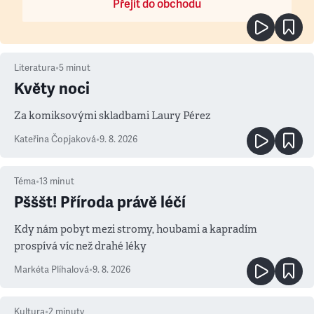
Přejít do obchodu
Literatura
•
5
minut
Květy noci
Za komiksovými skladbami Laury Pérez
Kateřina Čopjaková
•
9. 8. 2026
Téma
•
13
minut
Pšššt! Příroda právě léčí
Kdy nám pobyt mezi stromy, houbami a kapradím
prospívá víc než drahé léky
Markéta Plíhalová
•
9. 8. 2026
Kultura
•
2
minuty