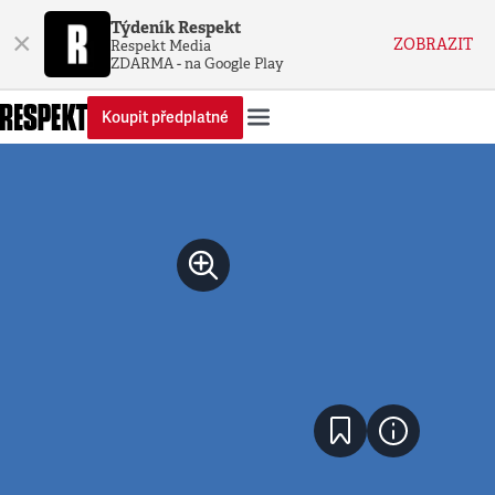
Týdeník Respekt
×
ZOBRAZIT
Respekt Media
ZDARMA - na Google Play
Koupit předplatné