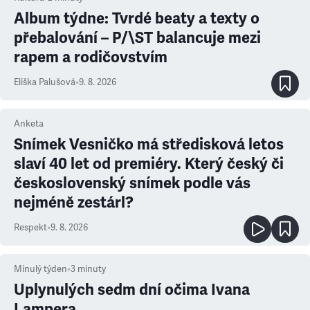
Album týdne: Tvrdé beaty a texty o
přebalování – P/\ST balancuje mezi
rapem a rodičovstvím
Eliška Palušová
•
9. 8. 2026
Anketa
Snímek Vesničko má středisková letos
slaví 40 let od premiéry. Který český či
československý snímek podle vás
nejméně zestárl?
Respekt
•
9. 8. 2026
Minulý týden
•
3
minuty
Uplynulých sedm dní očima Ivana
Lampera