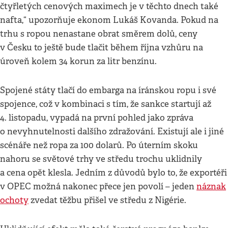
čtyřletých cenových maximech je v těchto dnech také
nafta,“ upozorňuje ekonom Lukáš Kovanda. Pokud na
trhu s ropou nenastane obrat směrem dolů, ceny
v Česku to ještě bude tlačit během října vzhůru na
úroveň kolem 34 korun za litr benzínu.
Spojené státy tlačí do embarga na íránskou ropu i své
spojence, což v kombinaci s tím, že sankce startují až
4. listopadu, vypadá na první pohled jako zpráva
o nevyhnutelnosti dalšího zdražování. Existují ale i jiné
scénáře než ropa za 100 dolarů. Po úterním skoku
nahoru se světové trhy ve středu trochu uklidnily
a cena opět klesla. Jedním z důvodů bylo to, že exportéři
v OPEC možná nakonec přece jen povolí – jeden
náznak
ochoty
zvedat těžbu přišel ve středu z Nigérie.