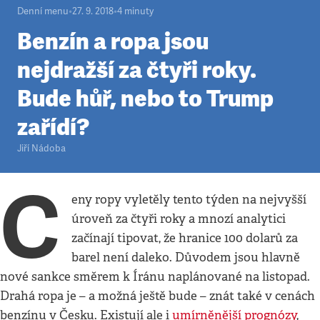
Denní menu
•
27. 9. 2018
•
4
minuty
Benzín a ropa jsou
nejdražší za čtyři roky.
Bude hůř, nebo to Trump
zařídí?
Jiří Nádoba
C
eny ropy vyletěly tento týden na nejvyšší
úroveň za čtyři roky a mnozí analytici
začínají tipovat, že hranice 100 dolarů za
barel není daleko. Důvodem jsou hlavně
nové sankce směrem k Íránu naplánované na listopad.
Drahá ropa je – a možná ještě bude – znát také v cenách
benzínu v Česku. Existují ale i
umírněnější prognózy
,