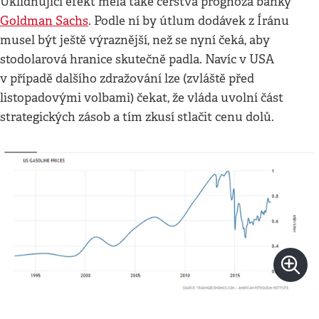
Uklidňující efekt měla také čerstvá prognóza banky
Goldman Sachs
. Podle ní by útlum dodávek z Íránu
musel být ještě výraznější, než se nyní čeká, aby
stodolarová hranice skutečně padla. Navíc v USA
v případě dalšího zdražování lze (zvláště před
listopadovými volbami) čekat, že vláda uvolní část
strategických zásob a tím zkusí stlačit cenu dolů.