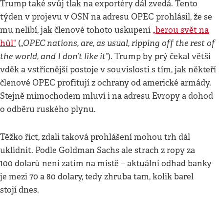
Trump také svůj tlak na exportéry dál zvedá. Tento
týden v projevu v OSN na adresu OPEC prohlásil, že se
mu nelíbí, jak členové tohoto uskupení
„berou svět na
„OPEC nations, are, as usual, ripping off the rest of
hůl“
(
the world, and I don’t like it“
). Trump by prý čekal větší
vděk a vstřícnější postoje v souvislosti s tím, jak někteří
členové OPEC profitují z ochrany od americké armády.
Stejně mimochodem mluví i na adresu Evropy a dohod
o odběru ruského plynu.
Těžko říct, zdali taková prohlášení mohou trh dál
uklidnit. Podle Goldman Sachs ale strach z ropy za
100 dolarů není zatím na místě – aktuální odhad banky
je mezi 70 a 80 dolary, tedy zhruba tam, kolik barel
stojí dnes.