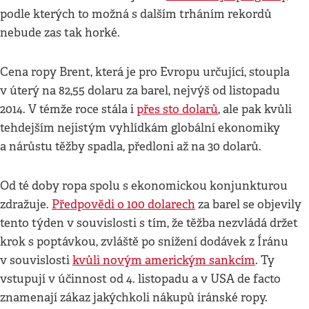
podle kterých to možná s dalším trháním rekordů
nebude zas tak horké.
Cena ropy Brent, která je pro Evropu určující, stoupla
v úterý na 82,55 dolaru za barel, nejvýš od listopadu
2014. V témže roce stála i
přes sto dolarů
, ale pak kvůli
tehdejším nejistým vyhlídkám globální ekonomiky
a nárůstu těžby spadla, předloni až na 30 dolarů.
Od té doby ropa spolu s ekonomickou konjunkturou
zdražuje.
Předpovědi o 100 dolarech
za barel se objevily
tento týden v souvislosti s tím, že těžba nezvládá držet
krok s poptávkou, zvláště po snížení dodávek z Íránu
v souvislosti
kvůli novým americkým sankcím
. Ty
vstupují v účinnost od 4. listopadu a v USA de facto
znamenají zákaz jakýchkoli nákupů íránské ropy.