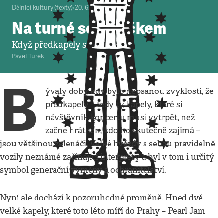
Dělníci kultury (texty)
•
20. 6. 2012
•
2
minuty
Na turné se strýčkem
Když předkapely stárnou
Pavel Turek
B
ývaly doby, kdy bylo nepsanou zvyklostí, že
předkapely – tedy ty kapely, které si
návštěvník koncertu musí vytrpět, než
začne hrát ten, kdo ho skutečně zajímá –
jsou většinou zelenáči. Velké hvězdy s sebou pravidelně
vozily neznámé začínající interprety a byl v tom i určitý
symbol generační výměny a ochranitelství.
Nyní ale dochází k pozoruhodné proměně. Hned dvě
velké kapely, které toto léto míří do Prahy – Pearl Jam