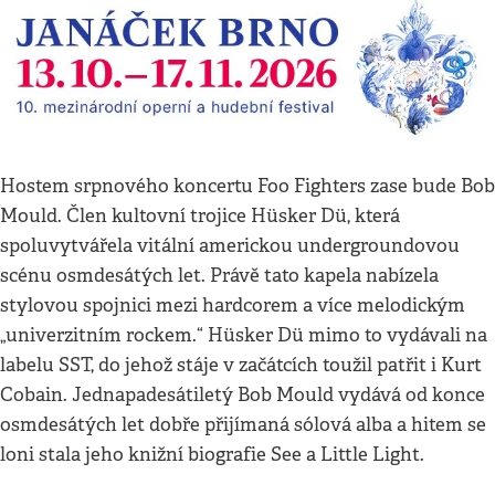
Hostem srpnového koncertu Foo Fighters zase bude Bob
Mould. Člen kultovní trojice Hüsker Dü, která
spoluvytvářela vitální americkou undergroundovou
scénu osmdesátých let. Právě tato kapela nabízela
stylovou spojnici mezi hardcorem a více melodickým
„univerzitním rockem.“ Hüsker Dü mimo to vydávali na
labelu SST, do jehož stáje v začátcích toužil patřit i Kurt
Cobain. Jednapadesátiletý Bob Mould vydává od konce
osmdesátých let dobře přijímaná sólová alba a hitem se
loni stala jeho knižní biografie See a Little Light.