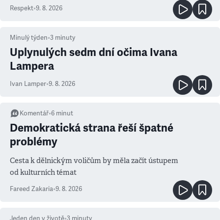
Respekt
•
9. 8. 2026
Minulý týden
•
3
minuty
Uplynulých sedm dní očima Ivana
Lampera
Ivan Lamper
•
9. 8. 2026
Komentář
•
6
minut
Demokratická strana řeší špatné
problémy
Cesta k dělnickým voličům by měla začít ústupem
od kulturních témat
Fareed Zakaria
•
9. 8. 2026
Jeden den v životě
•
3
minuty