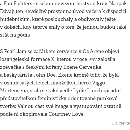
a Foo Fighters - s sebou nevezou čerstvou krev. Naopak.
Dávají ten nevděčný prostor na úvod večera k dispozici
hudebníkům, které poslouchaly a obdivovaly ještě
v dobách, kdy teprve snily o tom, že jednou budou také
stát na pódiu.
S Pearl Jam se začátkem července v O2 Areně objeví
losangeleská formace X, kterou v roce 1977 založila
zpěvačka s českými kořeny Exene Cervenka
a baskytarista John Doe. Exene kromě toho, že byla
v osmdesátých letech manželkou herce Viggo
Mortensena, stala se také vedle Lydie Lunch zásadní
představitelkou feministicky orientované punkové
tvorby. Valnou část své image a vystupování ostatně
podle ní okopírovala Courtney Love.
↓ INZERCE