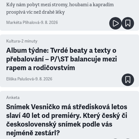
Kdy nám pobyt mezi stromy, houbami a kapradím
prospívá víc než drahé léky
Markéta Plíhalová
•
9. 8. 2026
Kultura
•
2
minuty
Album týdne: Tvrdé beaty a texty o
přebalování – P/\ST balancuje mezi
rapem a rodičovstvím
Eliška Palušová
•
9. 8. 2026
Anketa
Snímek Vesničko má středisková letos
slaví 40 let od premiéry. Který český či
československý snímek podle vás
nejméně zestárl?