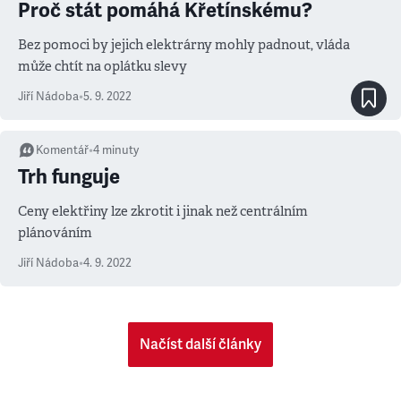
Proč stát pomáhá Křetínskému?
Bez pomoci by jejich elektrárny mohly padnout, vláda
může chtít na oplátku slevy
Jiří Nádoba
•
5. 9. 2022
Komentář
•
4
minuty
Trh funguje
Ceny elektřiny lze zkrotit i jinak než centrálním
plánováním
Jiří Nádoba
•
4. 9. 2022
Načíst další články