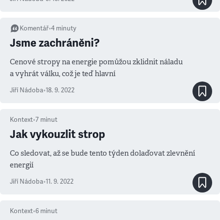
Komentář
•
4
minuty
Jsme zachráněni?
Cenové stropy na energie pomůžou zklidnit náladu
a vyhrát válku, což je teď hlavní
Jiří Nádoba
•
18. 9. 2022
Kontext
•
7
minut
Jak vykouzlit strop
Co sledovat, až se bude tento týden dolaďovat zlevnění
energií
Jiří Nádoba
•
11. 9. 2022
Kontext
•
6
minut