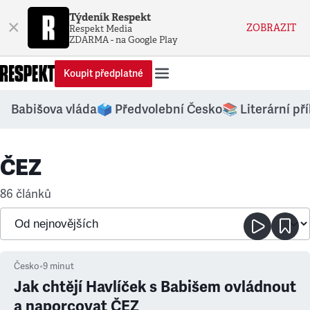
Týdeník Respekt
×
ZOBRAZIT
Respekt Media
ZDARMA - na Google Play
Koupit předplatné
Babišova vláda
🗳️ Předvolební Česko
📚 Literární př
ČEZ
86 článků
Česko
•
9
minut
Jak chtějí Havlíček s Babišem ovládnout
a naporcovat ČEZ