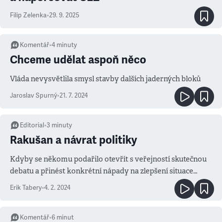
Filip Zelenka
•
29. 9. 2025
Komentář
•
4
minuty
Chceme udělat aspoň něco
Vláda nevysvětlila smysl stavby dalších jaderných bloků
Jaroslav Spurný
•
21. 7. 2024
Editorial
•
3
minuty
Rakušan a návrat politiky
Kdyby se někomu podařilo otevřít s veřejností skutečnou
debatu a přinést konkrétní nápady na zlepšení situace
v Česku, mělo by to nejen dlouhodobější, ale i přínosnější
Erik Tabery
•
4. 2. 2024
efekt
Komentář
•
6
minut