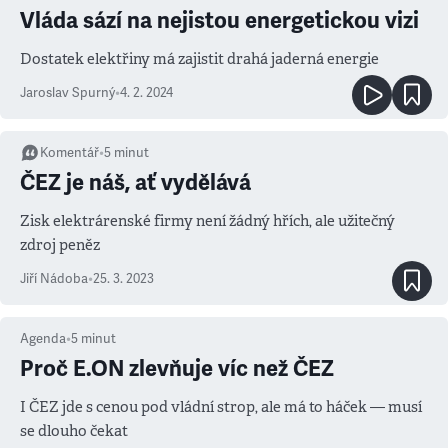
Vláda sází na nejistou energetickou vizi
Dostatek elektřiny má zajistit drahá jaderná energie
Jaroslav Spurný
•
4. 2. 2024
Komentář
•
5
minut
ČEZ je náš, ať vydělává
Zisk elektrárenské firmy není žádný hřích, ale užitečný
zdroj peněz
Jiří Nádoba
•
25. 3. 2023
Agenda
•
5
minut
Proč E.ON zlevňuje víc než ČEZ
I ČEZ jde s cenou pod vládní strop, ale má to háček — musí
se dlouho čekat