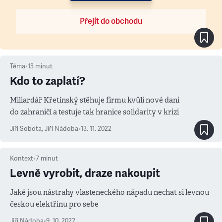
Přejít do obchodu
Téma
•
13
minut
Kdo to zaplatí?
Miliardář Křetínský stěhuje firmu kvůli nové dani
do zahraničí a testuje tak hranice solidarity v krizi
Jiří Sobota
,
Jiří Nádoba
•
13. 11. 2022
Kontext
•
7
minut
Levně vyrobit, draze nakoupit
Jaké jsou nástrahy vlasteneckého nápadu nechat si levnou
českou elektřinu pro sebe
Jiří Nádoba
•
9. 10. 2022