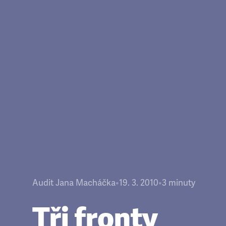
Audit Jana Macháčka
•
19. 3. 2010
•
3
minuty
Tři fronty