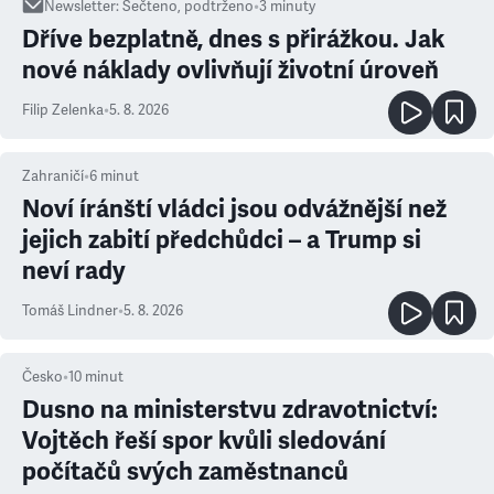
Newsletter
:
Sečteno, podtrženo
•
3
minuty
Dříve bezplatně, dnes s přirážkou. Jak
nové náklady ovlivňují životní úroveň
Filip Zelenka
•
5. 8. 2026
Zahraničí
•
6
minut
Noví íránští vládci jsou odvážnější než
jejich zabití předchůdci – a Trump si
neví rady
Tomáš Lindner
•
5. 8. 2026
Česko
•
10
minut
Dusno na ministerstvu zdravotnictví:
Vojtěch řeší spor kvůli sledování
počítačů svých zaměstnanců