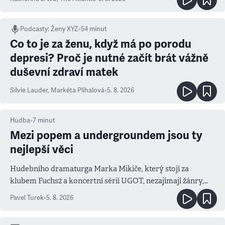
Podcasty
:
Ženy XYZ
•
54 minut
Co to je za ženu, když má po porodu
depresi? Proč je nutné začít brát vážně
duševní zdraví matek
Silvie Lauder
,
Markéta Plíhalová
•
5. 8. 2026
Hudba
•
7
minut
Mezi popem a undergroundem jsou ty
nejlepší věci
Hudebního dramaturga Marka Mikiče, který stojí za
klubem Fuchs2 a koncertní sérií UGOT, nezajímají žánry,
ale atmosféra
Pavel Turek
•
5. 8. 2026