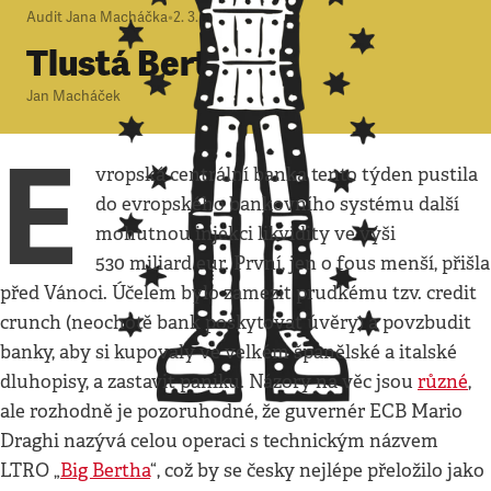
Audit Jana Macháčka
•
2. 3. 2012
•
3
minuty
Tlustá Berta
Jan Macháček
E
vropská centrální banka tento týden pustila
do evropského bankovního systému další
mohutnou injekci likvidity ve výši
530 miliard eur. První, jen o fous menší, přišla
před Vánoci. Účelem bylo zamezit prudkému tzv. credit
crunch (neochotě bank poskytovat úvěry) a povzbudit
banky, aby si kupovaly ve velkém španělské a italské
dluhopisy, a zastavit paniku. Názory na věc jsou
různé
,
ale rozhodně je pozoruhodné, že guvernér ECB Mario
Draghi nazývá celou operaci s technickým názvem
LTRO „
Big Bertha
“, což by se česky nejlépe přeložilo jako