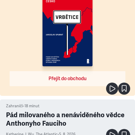
Přejít do obchodu
Zahraničí
•
18
minut
Pád milovaného a nenáviděného vědce
Anthonyho Fauciho
Katherine J. Wu
,
The Atlantic
•
5. 8. 2026