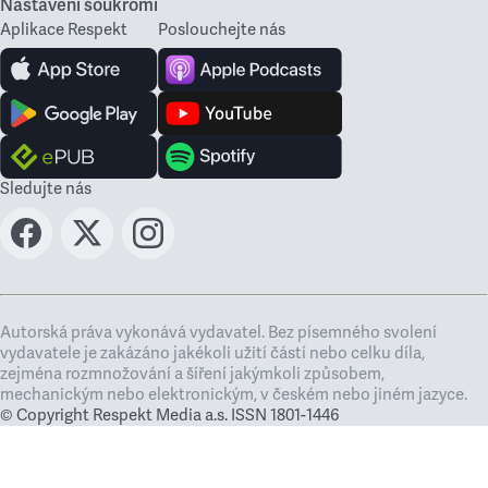
Nastavení soukromí
Aplikace Respekt
Poslouchejte nás
Sledujte nás
Autorská práva vykonává vydavatel. Bez písemného svolení
vydavatele je zakázáno jakékoli užití částí nebo celku díla,
zejména rozmnožování a šíření jakýmkoli způsobem,
mechanickým nebo elektronickým, v českém nebo jiném jazyce.
© Copyright Respekt Media a.s. ISSN 1801-1446