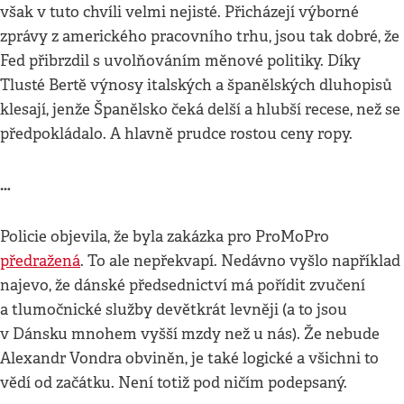
však v tuto chvíli velmi nejisté. Přicházejí výborné
zprávy z amerického pracovního trhu, jsou tak dobré, že
Fed přibrzdil s uvolňováním měnové politiky. Díky
Tlusté Bertě výnosy italských a španělských dluhopisů
klesají, jenže Španělsko čeká delší a hlubší recese, než se
předpokládalo. A hlavně prudce rostou ceny ropy.
…
Policie objevila, že byla zakázka pro ProMoPro
předražená
. To ale nepřekvapí. Nedávno vyšlo například
najevo, že dánské předsednictví má pořídit zvučení
a tlumočnické služby devětkrát levněji (a to jsou
v Dánsku mnohem vyšší mzdy než u nás). Že nebude
Alexandr Vondra obviněn, je také logické a všichni to
vědí od začátku. Není totiž pod ničím podepsaný.