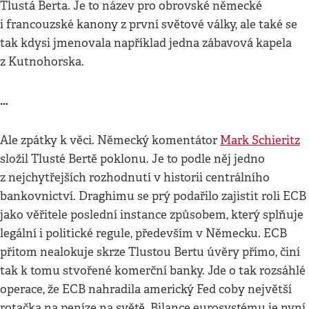
Tlustá Berta. Je to název pro obrovské německé
i francouzské kanony z první světové války, ale také se
tak kdysi jmenovala například jedna zábavová kapela
z Kutnohorska.
…
Ale zpátky k věci. Německý komentátor
Mark Schieritz
složil Tlusté Bertě poklonu. Je to podle něj jedno
z nejchytřejších rozhodnutí v historii centrálního
bankovnictví. Draghimu se prý podařilo zajistit roli ECB
jako věřitele poslední instance způsobem, který splňuje
legální i politické regule, především v Německu. ECB
přitom nealokuje skrze Tlustou Bertu úvěry přímo, činí
tak k tomu stvořené komerční banky. Jde o tak rozsáhlé
operace, že ECB nahradila americký Fed coby největší
rotačka na peníze na světě. Bilance eurosystému je nyní