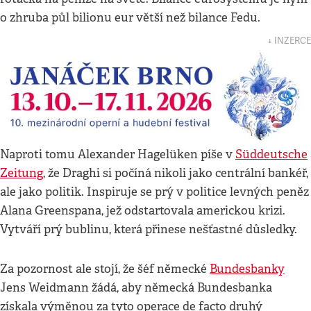
o zhruba půl bilionu eur větší než bilance Fedu.
↓ INZERCE
Naproti tomu Alexander Hagelüken píše v
Süddeutsche
Zeitung
, že Draghi si počíná nikoli jako centrální bankéř,
ale jako politik. Inspiruje se prý v politice levných peněz
Alana Greenspana, jež odstartovala americkou krizi.
Vytváří prý bublinu, která přinese nešťastné důsledky.
Za pozornost ale stojí, že šéf německé
Bundesbanky
Jens Weidmann žádá, aby německá Bundesbanka
získala výměnou za tyto operace de facto druhý