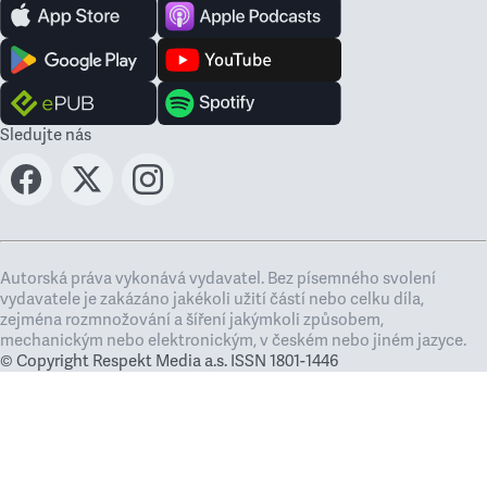
Sledujte nás
Autorská práva vykonává vydavatel. Bez písemného svolení
vydavatele je zakázáno jakékoli užití částí nebo celku díla,
zejména rozmnožování a šíření jakýmkoli způsobem,
mechanickým nebo elektronickým, v českém nebo jiném jazyce.
© Copyright Respekt Media a.s. ISSN 1801-1446