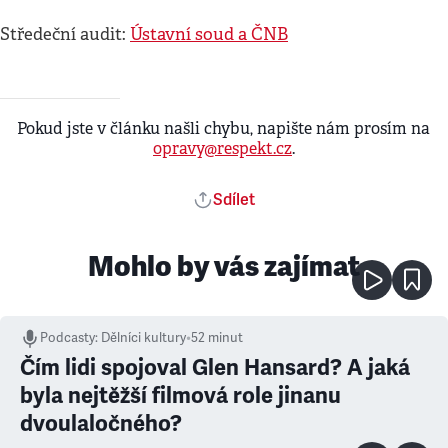
Středeční audit:
Ústavní soud a ČNB
Pokud jste v článku našli chybu, napište nám prosím na
opravy@respekt.cz
.
Sdílet
Mohlo by vás zajímat
Podcasty
:
Dělníci kultury
•
52 minut
Čím lidi spojoval Glen Hansard? A jaká
byla nejtěžší filmová role jinanu
dvoulaločného?