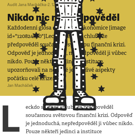
Audit Jana Macháčka
•
2. 12. 2008
•
3
minuty
Nikdo nic nepředpověděl
Každodenní glosa o politice a ekonomice [image
id="120824790"]Leckdo se dnes chlubí, že
předpověděl současnou světovou finanční krizi.
Odpověď je jednoduchá, nepředpověděl ji vůbec
nikdo. Pouze někteří jedinci a instituce
upozorňovali na některé jednotlivé aspekty
počátku celé krize.
Jan Macháček
L
eckdo se dnes chlubí, že předpověděl
současnou světovou finanční krizi. Odpověď
je jednoduchá, nepředpověděl ji vůbec nikdo.
Pouze někteří jedinci a instituce