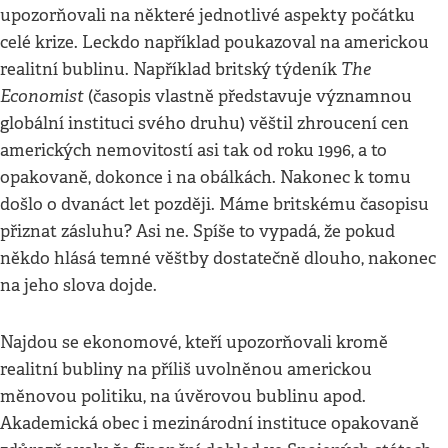
upozorňovali na některé jednotlivé aspekty počátku
celé krize. Leckdo například poukazoval na americkou
The
realitní bublinu. Například britský týdeník
Economist
(časopis vlastně představuje významnou
globální instituci svého druhu) věštil zhroucení cen
amerických nemovitostí asi tak od roku 1996, a to
opakovaně, dokonce i na obálkách. Nakonec k tomu
došlo o dvanáct let později. Máme britskému časopisu
přiznat zásluhu? Asi ne. Spíše to vypadá, že pokud
někdo hlásá temné věštby dostatečně dlouho, nakonec
na jeho slova dojde.
Najdou se ekonomové, kteří upozorňovali kromě
realitní bubliny na příliš uvolněnou americkou
měnovou politiku, na úvěrovou bublinu apod.
Akademická obec i mezinárodní instituce opakovaně