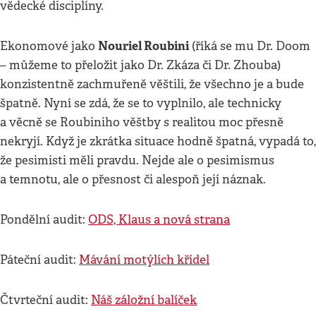
vědecké disciplíny.
Nouriel Roubini
Ekonomové jako
(říká se mu Dr. Doom
– můžeme to přeložit jako Dr. Zkáza či Dr. Zhouba)
konzistentně zachmuřeně věštili, že všechno je a bude
špatně. Nyní se zdá, že se to vyplnilo, ale technicky
a věcně se Roubiniho věštby s realitou moc přesně
nekryjí. Když je zkrátka situace hodně špatná, vypadá to,
že pesimisti měli pravdu. Nejde ale o pesimismus
a temnotu, ale o přesnost či alespoň její náznak.
Pondělní audit:
ODS, Klaus a nová strana
Páteční audit:
Mávání motýlích křídel
Čtvrteční audit:
Náš záložní balíček