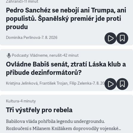
Zahraničí
•
11
minut
Pedro Sanchéz se nebojí ani Trumpa, ani
populistů. Španělský premiér jde proti
proudu
Dominika Perlínová
•
7. 8. 2026
Podcasty
:
Vládneme, nerušit
•
42 minut
Ovládne Babiš senát, ztratí Láska klub a
přibude dezinformátorů?
Kristýna Jelínková
,
František Trojan
,
Filip Zelenka
•
7. 8. 2026
Kultura
•
4
minuty
Tři výstřely pro rebela
Babišova vláda pohřbila legendu undergroundu.
Rozloučení s Milanem Knížákem doprovodily vojenské