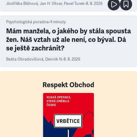
Jindřiška Bláhová
,
Jan H. Vitvar
,
Pavel Turek
•
8. 8. 2026
Psychologická poradna
•
4
minuty
Mám manžela, o jakého by stála spousta
žen. Náš vztah už ale není, co býval. Dá
se ještě zachránit?
Beáta Obradovičová
,
Denník N
•
8. 8. 2026
Respekt Obchod