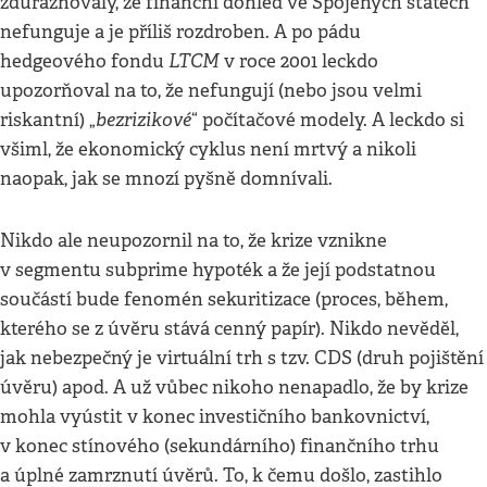
zdůrazňovaly, že finanční dohled ve Spojených státech
nefunguje a je příliš rozdroben. A po pádu
LTCM
hedgeového fondu
v roce 2001 leckdo
upozorňoval na to, že nefungují (nebo jsou velmi
bezrizikové
riskantní) „
“ počítačové modely. A leckdo si
všiml, že ekonomický cyklus není mrtvý a nikoli
naopak, jak se mnozí pyšně domnívali.
Nikdo ale neupozornil na to, že krize vznikne
v segmentu subprime hypoték a že její podstatnou
součástí bude fenomén sekuritizace (proces, během,
kterého se z úvěru stává cenný papír). Nikdo nevěděl,
jak nebezpečný je virtuální trh s tzv. CDS (druh pojištění
úvěru) apod. A už vůbec nikoho nenapadlo, že by krize
mohla vyústit v konec investičního bankovnictví,
v konec stínového (sekundárního) finančního trhu
a úplné zamrznutí úvěrů. To, k čemu došlo, zastihlo