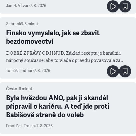
salvy i kritika pokrokářů
Jan H. Vitvar
•
7. 8. 2026
Zahraničí
•
5
minut
Finsko vymyslelo, jak se zbavit
bezdomovectví
DOBRÉ ZPRÁVY ODJINUD. Základ receptu je banální i
náročný současně: aby to vláda opravdu považovala za
prioritu
Tomáš Lindner
•
7. 8. 2026
Česko
•
6
minut
Byla hvězdou ANO, pak ji skandál
připravil o kariéru. A teď jde proti
Babišově straně do voleb
František Trojan
•
7. 8. 2026